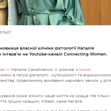
ЕЛЬДТ
овниця власної клініки дієтології Наталія
ю інтерв'ю на Youtube-каналі Connecting Women.
men
— Наталія Самойленко. У розмові з
Інною
ями в галузі дієтології, нутріціології та ендокринологі
іанства, правильному вихованні харчових звичок у діт
чування може змінити наше життя на краще. Не тільки 
иття трішки кращим, mdash; каже Наталя.