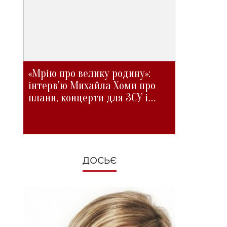
«Мрію про велику родину»:
інтерв'ю Михайла Хоми про
плани, концерти для ЗСУ і
зміни під час війни
ДОСЬЄ