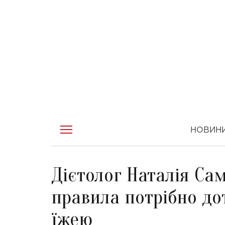
НОВИН
Дієтолог Наталія Са
правила потрібно до
їжею