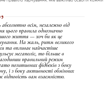
не правило харчування, яке важливо освоїти кожній
 абсолютно всім, незалежно від
ня цього правила однозначно
ашого життя — хоч би як це
рчування. На жаль, ритм великого
чки та впливає найчастіше
ульсує мегаполіс, то більше в
лагодивши правильний режим
ато позитивних фідбеків з боку
ону, і з боку активності обмінних
ж відповість вам взаємністю.