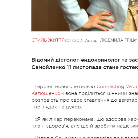
10.11.2021
Автор:
СТИЛЬ ЖИТТЯ
ЛЮДМИЛА ГРІЦФ
Відомий дієтолог-ендокринолог та засн
Самойленко 11 листопада стане госте
Героїня нового інтерв'ю
Connecting Wo
Катющенком
вона поділиться цінними знанн
розповість про своє ставлення до вегетар
і поглядах на цукор.
«Я як лікар переконана, що здорове хар
плані здоров'я, але ще й зробити наше ж