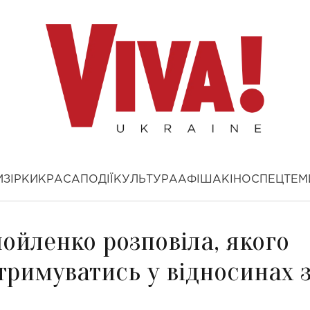
И
ЗІРКИ
КРАСА
ПОДІЇ
КУЛЬТУРА
АФІША
КІНО
СПЕЦТЕМ
мойленко розповіла, якого
тримуватись у відносинах 