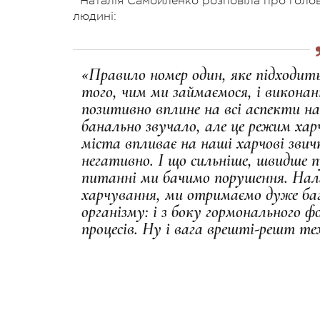
Наталія Самойленко розповіла про голов
людині:
«Правило номер один, яке підходить
того, чим ми займаємося, і виконан
позитивно вплине на всі аспекти н
банально звучало, але це режим ха
міста впливає на наші харчові зви
негативно. І що сильніше, швидше п
питанні ми бачимо порушення. На
харчування, ми отримаємо дуже баг
організму: і з боку гормонального ф
процесів. Ну і вага врешті-решт те