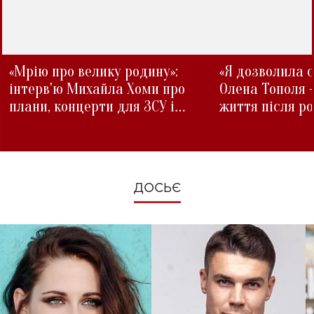
«Мрію про велику родину»:
«Я дозволила с
інтерв'ю Михайла Хоми про
Олена Тополя 
плани, концерти для ЗСУ і
життя після р
зміни під час війни
ДОСЬЄ