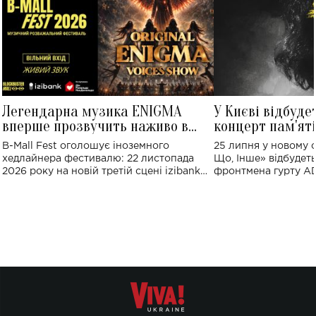
Легендарна музика ENIGMA
У Києві відбуде
вперше прозвучить наживо в
концерт пам'ят
Україні: де відбудеться концерт
Клименка: понад
B-Mall Fest оголошує іноземного
25 липня у новому o
виконають пісн
хедлайнера фестивалю: 22 листопада
Що, Інше» відбудеть
2026 року на новій третій сцені izibank
фронтмена гурту A
stage відбудеться українська прем'єра
Клименка. Це буде 
ENIGMA VOICES' ORIGINAL LIVE SHOW.
вечір, присвячений 
творчість стала си
справжньої любові д