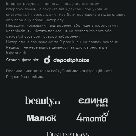
Інтернет-ресурсів – пряме для пошукових систем
гіперпосилання, не закрите від індексації пошуковими
системами. Гіперпосилання має бути розміщене в підзаголовку
або першому абзаці матеріалу.
Передрук, копіювання, відтворення або інше використання
матеріалів, які містять посилання на rexfeatures.com або
depositphotos.com, суворо заборонені.
Матеріали із позначками
!
та
P
розміщені на правах реклами.
Редакція не несе відповідальності за достовірність цієї
інформації.
Стокові фото від:
Правила використання сайту
Політика конфіденційності
Редакційна політика