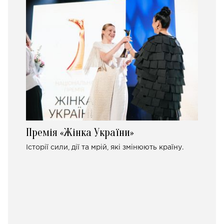
Премія «Жінка України»
Історії сили, дії та мрій, які змінюють країну.