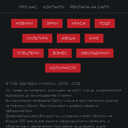
ПРО НАС
КОНТАКТИ
РЕКЛАМА НА САЙТІ
НОВИНИ
ЗІРКИ
КРАСА
ПОДІЇ
КУЛЬТУРА
АФІША
КІНО
СПЕЦТЕМИ
БІЗНЕС
ОБКЛАДИНКИ
КОЛУМНІСТИ
© ТОВ «ЕДІМЕДІА-УКРАЇНА», 2008 - 2026
Усі права на матеріали, розміщені на сайті viva.ua, охороняються
відповідно до законодавства України.
Використання матеріалів Сайту viva.ua в оригінальному розмірі
(в повному обсязі) без письмового дозволу редакції
забороняється.
Дозволяється републікація та цитування статей обсягом не
більше 250 знаків для одного інформаційного матеріалу, з
обов'язковим зазначенням посилання на джерело, а для