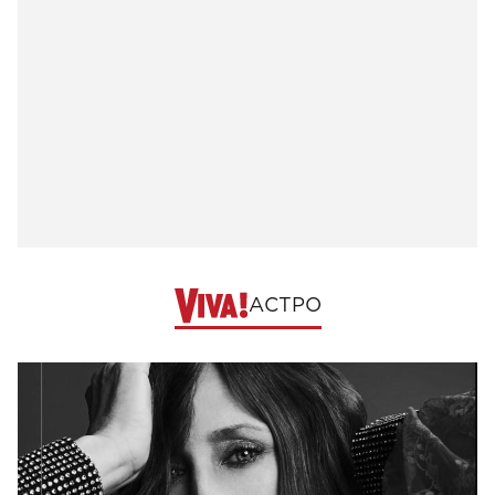
АСТРО