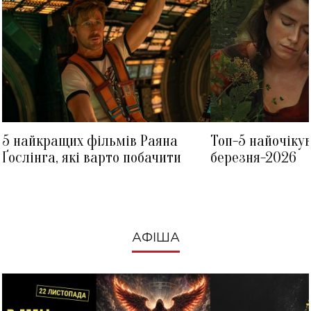
5 найкращих фільмів Раяна
Топ-5 найочіку
Ґослінга, які варто побачити
березня-2026
АФІША