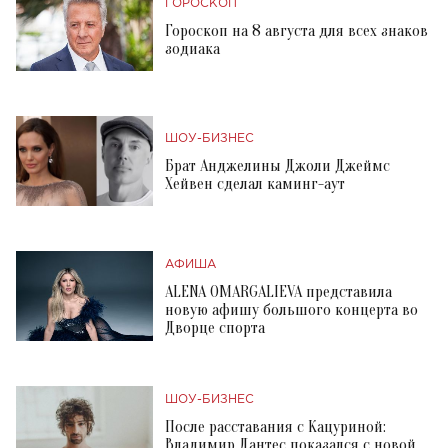
ГОРОСКОП
Гороскоп на 8 августа для всех знаков
зодиака
ШОУ-БИЗНЕС
Брат Анджелины Джоли Джеймс
Хейвен сделал каминг-аут
АФИША
ALENA OMARGALIEVA представила
новую афишу большого концерта во
Дворце спорта
ШОУ-БИЗНЕС
После расставания с Кацуриной:
Владимир Дантес показался с новой