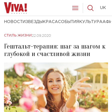
UK
НОВОСТИ
ЗВЕЗДЫ
КРАСА
СОБЫТИЯ
КУЛЬТУРА
АФ
22.09.2020
СТИЛЬ ЖИЗНИ
Гештальт-терапия: шаг за шагом к
глубокой и счастливой жизни