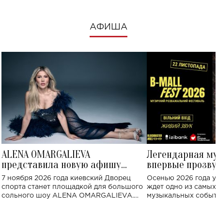
АФИША
ALENA OMARGALIEVA
Легендарная м
представила новую афишу
впервые прозву
большого концерта во Дворце
Украине: где со
7 ноября 2026 года киевский Дворец
Осенью 2026 года у
спорта
спорта станет площадкой для большого
ждет одно из самы
сольного шоу ALENA OMARGALIEVA.
музыкальных событ
Концерт получил символичное название
«Не пьяная — влюбленная».