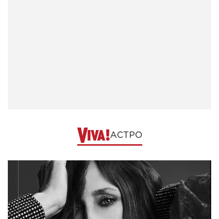
АСТРО