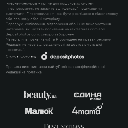
Інтернет-ресурсів – пряме для пошукових систем
гіперпосилання, не закрите від індексації пошуковими
системами. Гіперпосилання має бути розміщене в підзаголовку
або першому абзаці матеріалу.
Передрук, копіювання, відтворення або інше використання
матеріалів, які містять посилання на rexfeatures.com або
depositphotos.com, суворо заборонені.
Матеріали із позначками
!
та
P
розміщені на правах реклами.
Редакція не несе відповідальності за достовірність цієї
інформації.
Стокові фото від:
Правила використання сайту
Політика конфіденційності
Редакційна політика