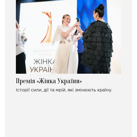
Премія «Жінка України»
Історії сили, дії та мрій, які змінюють країну.