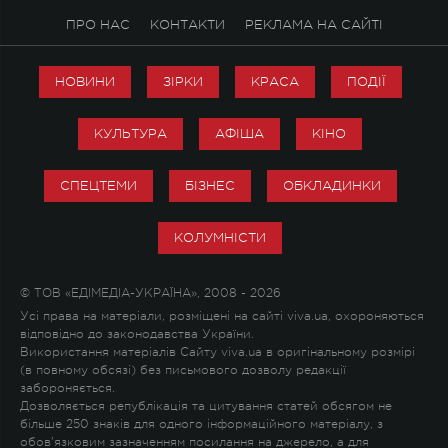
ПРО НАС
КОНТАКТИ
РЕКЛАМА НА САЙТІ
НОВИНИ
ЗІРКИ
КРАСА
ПОДІЇ
КУЛЬТУРА
АФІША
КІНО
СПЕЦТЕМИ
БІЗНЕС
ОБКЛАДИНКИ
КОЛУМНІСТИ
© ТОВ «ЕДІМЕДІА-УКРАЇНА», 2008 - 2026
Усі права на матеріали, розміщені на сайті viva.ua, охороняються
відповідно до законодавства України.
Використання матеріалів Сайту viva.ua в оригінальному розмірі
(в повному обсязі) без письмового дозволу редакції
забороняється.
Дозволяється републікація та цитування статей обсягом не
більше 250 знаків для одного інформаційного матеріалу, з
обов'язковим зазначенням посилання на джерело, а для