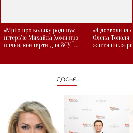
«Мрію про велику родину»:
«Я дозволила с
інтерв'ю Михайла Хоми про
Олена Тополя 
плани, концерти для ЗСУ і
життя після р
зміни під час війни
ДОСЬЄ