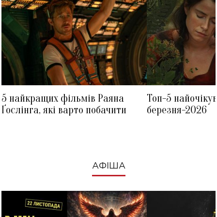
5 найкращих фільмів Раяна
Топ-5 найочіку
Ґослінга, які варто побачити
березня-2026
АФІША