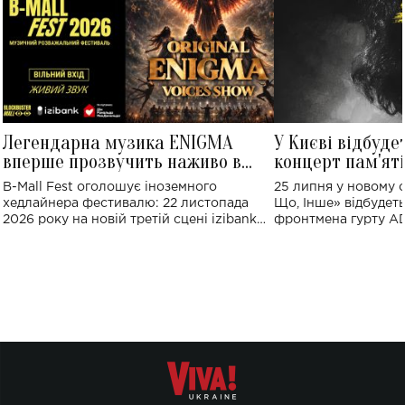
Легендарна музика ENIGMA
У Києві відбуде
вперше прозвучить наживо в
концерт пам'ят
Україні: де відбудеться концерт
Клименка: понад
B-Mall Fest оголошує іноземного
25 липня у новому o
виконають пісн
хедлайнера фестивалю: 22 листопада
Що, Інше» відбудеть
2026 року на новій третій сцені izibank
фронтмена гурту A
stage відбудеться українська прем'єра
Клименка. Це буде 
ENIGMA VOICES' ORIGINAL LIVE SHOW.
вечір, присвячений 
творчість стала си
справжньої любові д