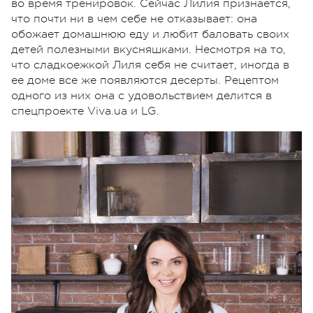
во время тренировок. Сейчас Лилия признается,
что почти ни в чем себе не отказывает: она
обожает домашнюю еду и любит баловать своих
детей полезными вкусняшками. Несмотря на то,
что сладкоежкой Лиля себя не считает, иногда в
ее доме все же появляются десерты. Рецептом
одного из них она с удовольствием делится в
спецпроекте Viva.ua и LG.