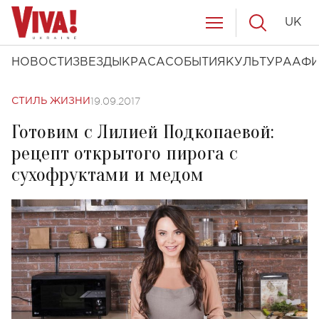
UK
НОВОСТИ
ЗВЕЗДЫ
КРАСА
СОБЫТИЯ
КУЛЬТУРА
АФ
19.09.2017
СТИЛЬ ЖИЗНИ
Готовим с Лилией Подкопаевой:
рецепт открытого пирога с
сухофруктами и медом