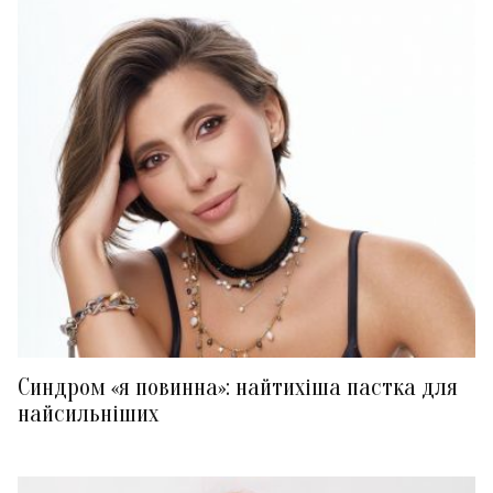
Синдром «я повинна»: найтихіша пастка для
найсильніших