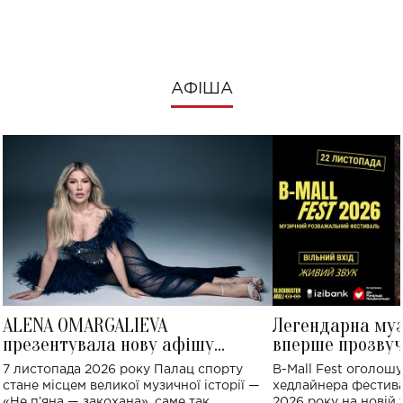
АФІША
ALENA OMARGALIEVA
Легендарна му
презентувала нову афішу
вперше прозвуч
великого концерту в Палаці
Україні: де від
7 листопада 2026 року Палац спорту
B-Mall Fest оголош
спорту
стане місцем великої музичної історії —
хедлайнера фестива
«Не пʼяна — закохана», саме так
2026 року на новій т