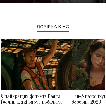
ДОБІРКА КІНО
5 найкращих фільмів Раяна
Топ-5 найочіку
Ґослінга, які варто побачити
березня-2026