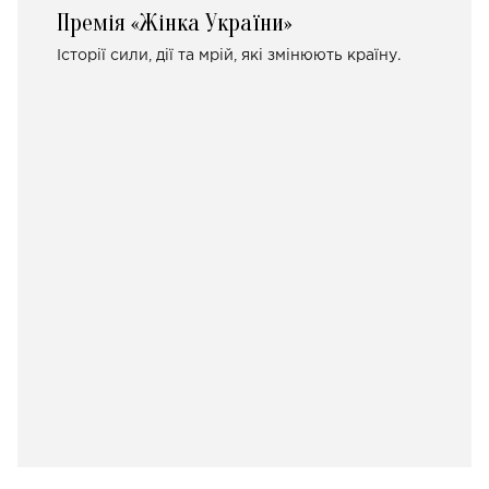
Премія «Жінка України»
Історії сили, дії та мрій, які змінюють країну.