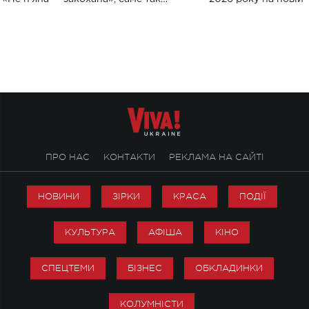
символічно названо майбутній концерт
stage відбудеться у
ALENA OMARGALIEVA.
ENIGMA VOICES' OR
ПРО НАС
КОНТАКТИ
РЕКЛАМА НА САЙТІ
НОВИНИ
ЗІРКИ
КРАСА
ПОДІЇ
КУЛЬТУРА
АФІША
КІНО
СПЕЦТЕМИ
БІЗНЕС
ОБКЛАДИНКИ
КОЛУМНІСТИ