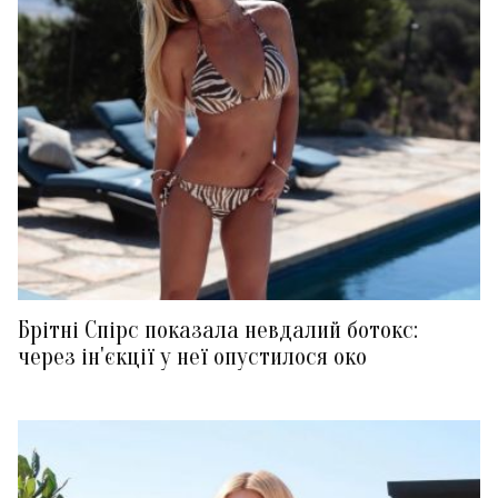
Брітні Спірс показала невдалий ботокс:
через ін'єкції у неї опустилося око