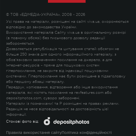
© ТОВ «ЕДІМЕДІА-УКРАЇНА», 2008 - 2026
Усі права на матеріали, розміщені на сайті viva.ua, охороняються
відповідно до законодавства України.
Використання матеріалів Сайту viva.ua в оригінальному розмірі
(в повному обсязі) без письмового дозволу редакції
забороняється.
Дозволяється републікація та цитування статей обсягом не
більше 250 знаків для одного інформаційного матеріалу, з
обов'язковим зазначенням посилання на джерело, а для
Інтернет-ресурсів – пряме для пошукових систем
гіперпосилання, не закрите від індексації пошуковими
системами. Гіперпосилання має бути розміщене в підзаголовку
або першому абзаці матеріалу.
Передрук, копіювання, відтворення або інше використання
матеріалів, які містять посилання на rexfeatures.com або
depositphotos.com, суворо заборонені.
Матеріали із позначками
!
та
P
розміщені на правах реклами.
Редакція не несе відповідальності за достовірність цієї
інформації.
Стокові фото від:
Правила використання сайту
Політика конфіденційності