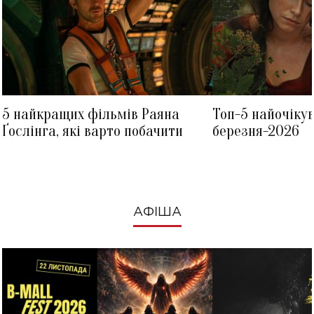
5 найкращих фільмів Раяна
Топ-5 найочіку
Ґослінга, які варто побачити
березня-2026
АФІША