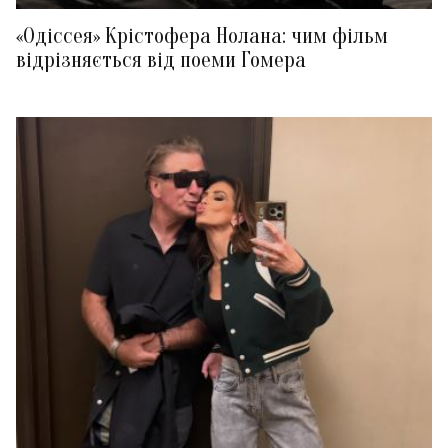
«Одіссея» Крістофера Нолана: чим фільм
відрізняється від поеми Гомера