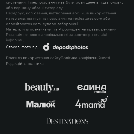
системами. Гіперпосилання має бути розміщене в підзаголовку
або першому абзаці матеріалу.
Передрук, копіювання, відтворення або інше використання
матеріалів, які містять посилання на rexfeatures.com або
depositphotos.com, суворо заборонені.
Матеріали із позначками
!
та
P
розміщені на правах реклами.
Редакція не несе відповідальності за достовірність цієї
інформації.
Стокові фото від:
Правила використання сайту
Політика конфіденційності
Редакційна політика