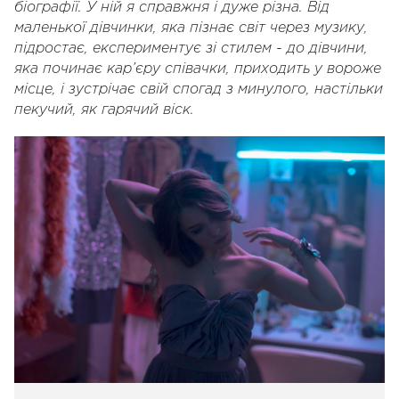
біографії. У ній я справжня і дуже різна. Від
маленької дівчинки, яка пізнає світ через музику,
підростає, експериментує зі стилем - до дівчини,
яка починає кар’єру співачки, приходить у вороже
місце, і зустрічає свій спогад з минулого, настільки
пекучий, як гарячий віск.