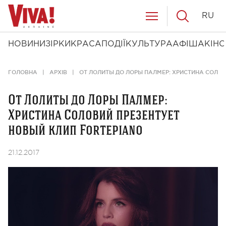
RU
НОВИНИ
ЗІРКИ
КРАСА
ПОДІЇ
КУЛЬТУРА
АФІША
КІНО
ГОЛОВНА
АРХІВ
ОТ ЛОЛИТЫ ДО ЛОРЫ ПАЛМЕР: ХРИСТИНА СОЛОВ
От Лолиты до Лоры Палмер:
Христина Соловий презентует
новый клип Fortepiano
21.12.2017