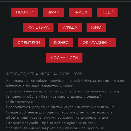
НОВИНИ
ЗІРКИ
КРАСА
ПОДІЇ
КУЛЬТУРА
АФІША
КІНО
СПЕЦТЕМИ
БІЗНЕС
ОБКЛАДИНКИ
КОЛУМНІСТИ
© ТОВ «ЕДІМЕДІА-УКРАЇНА», 2008 - 2026
Усі права на матеріали, розміщені на сайті viva.ua, охороняються
відповідно до законодавства України.
Використання матеріалів Сайту viva.ua в оригінальному розмірі
(в повному обсязі) без письмового дозволу редакції
забороняється.
Дозволяється републікація та цитування статей обсягом не
більше 250 знаків для одного інформаційного матеріалу, з
обов'язковим зазначенням посилання на джерело, а для
Інтернет-ресурсів – пряме для пошукових систем
гіперпосилання, не закрите від індексації пошуковими