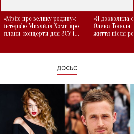
«Мрію про велику родину»:
«Я дозволила с
інтерв'ю Михайла Хоми про
Олена Тополя 
плани, концерти для ЗСУ і
життя після р
зміни під час війни
ДОСЬЄ