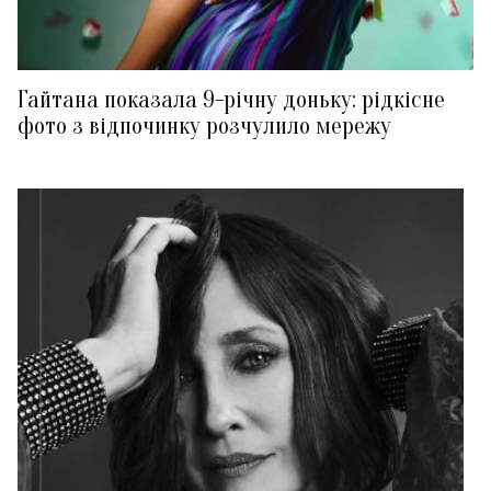
Гайтана показала 9-річну доньку: рідкісне
фото з відпочинку розчулило мережу