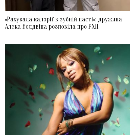
«Рахувала калорії в зубній пасті»: дружина
Алека Болдвіна розповіла про РХП