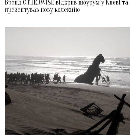
Бренд OTHERWISE відкрив шоурум у Києві та
презентував нову колекцію