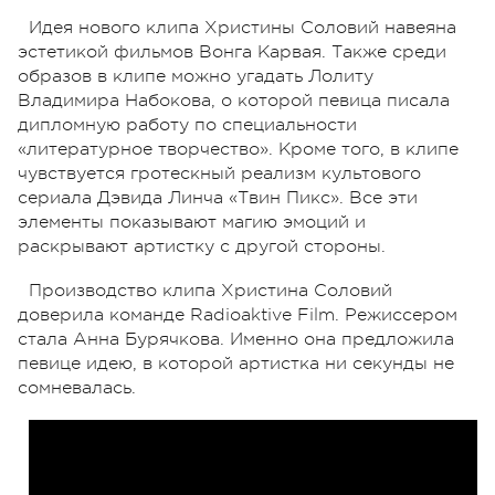
Идея нового клипа Христины Соловий навеяна
эстетикой фильмов Вонга Карвая. Также среди
образов в клипе можно угадать Лолиту
Владимира Набокова, о которой певица писала
дипломную работу по специальности
«литературное творчество». Кроме того, в клипе
чувствуется гротескный реализм культового
сериала Дэвида Линча «Твин Пикс». Все эти
элементы показывают магию эмоций и
раскрывают артистку с другой стороны.
Производство клипа Христина Соловий
доверила команде Radioaktive Film. Режиссером
стала Анна Бурячкова. Именно она предложила
певице идею, в которой артистка ни секунды не
сомневалась.