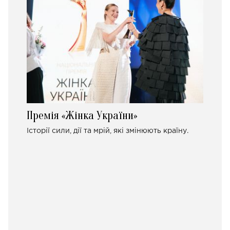
Премія «Жінка України»
Історії сили, дії та мрій, які змінюють країну.