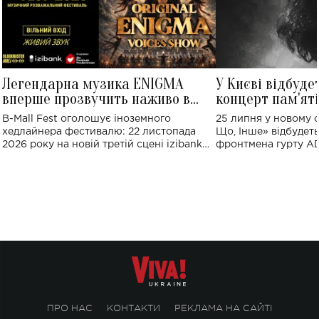
Легендарна музика ENIGMA
У Києві відбуде
вперше прозвучить наживо в
концерт пам'ят
Україні: де відбудеться концерт
Клименка: понад
B-Mall Fest оголошує іноземного
25 липня у новому o
виконають пісн
хедлайнера фестивалю: 22 листопада
Що, Інше» відбудеть
2026 року на новій третій сцені izibank
фронтмена гурту A
stage відбудеться українська прем'єра
Клименка. Це буде 
ENIGMA VOICES' ORIGINAL LIVE SHOW.
вечір, присвячений 
творчість стала си
справжньої любові д
ПРО НАС
КОНТАКТИ
РЕКЛАМА НА САЙТІ