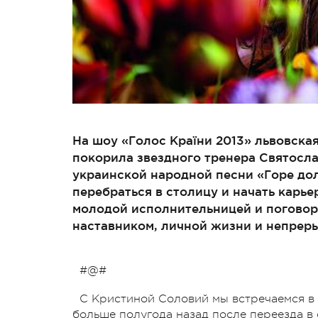
На шоу «Голос Країни 2013» львовска
покорила звездного тренера Святосл
украинской народной песни «Горе до
перебраться в столицу и начать карье
молодой исполнительницей и погово
наставником, личной жизни и непрер
#@#
С Кристиной Соловий мы встречаемся в 
больше полугода назад после переезда в