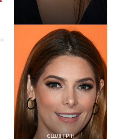
!
ую
ЄШЛІ ГРІН