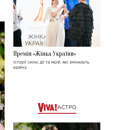
Премія «Жінка України»
Історії сили, дії та мрій, які змінюють
країну.
АСТРО