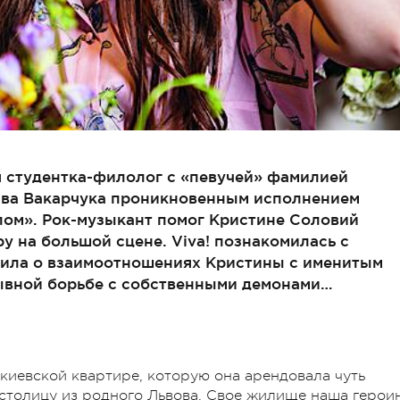
я студентка-филолог с «певучей» фамилией
ава Вакарчука проникновенным исполнением
лом». Рок-музыкант помог Кристине Соловий
ру на большой сцене. Viva! познакомилась с
рила о взаимоотношениях Кристины с именитым
ывной борьбе с собственными демонами…
киевской квартире, которую она арендовала чуть
 столицу из родного Львова. Свое жилище наша герои