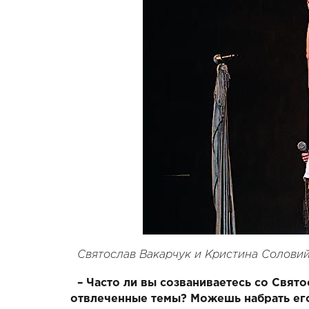
Святослав Вакарчук и Кристина Солови
– Часто ли вы созваниваетесь со Свят
отвлеченные темы? Можешь набрать его