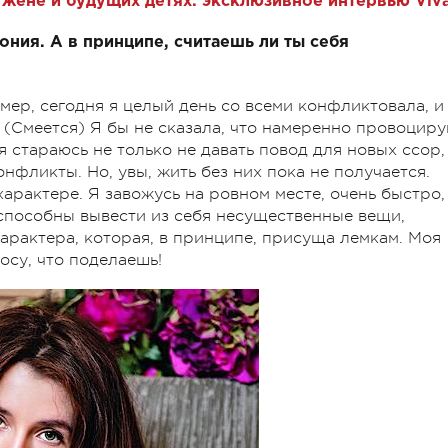
 жене и будущих детях: эксклюзивное интервью Viva
ония. А в принципе, считаешь ли ты себя
мер, сегодня я целый день со всеми конфликтовала, и
 (Смеется) Я бы не сказала, что намеренно провоцир
я стараюсь не только не давать повод для новых ссор,
фликты. Но, увы, жить без них пока не получается.
арактере. Я завожусь на ровном месте, очень быстро,
способны вывести из себя несущественные вещи,
характера, которая, в принципе, присуща лемкам. Моя
осу, что поделаешь!