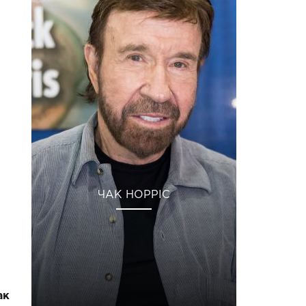
ЧАК НОРРІС
ак