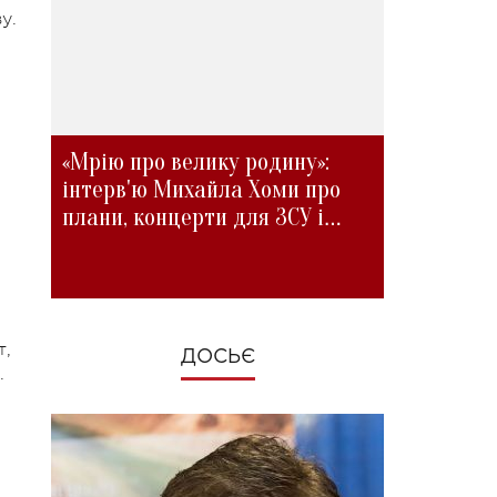
у.
«Мрію про велику родину»:
інтерв'ю Михайла Хоми про
плани, концерти для ЗСУ і
зміни під час війни
т,
ДОСЬЄ
.