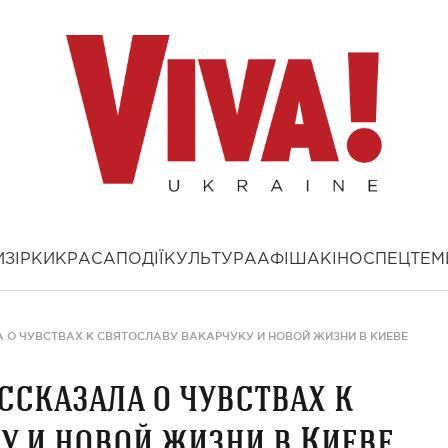
И
ЗІРКИ
КРАСА
ПОДІЇ
КУЛЬТУРА
АФІША
КІНО
СПЕЦТЕМ
 О ЧУВСТВАХ К СВЯТОСЛАВУ ВАКАРЧУКУ И НОВОЙ ЖИЗНИ В КИЕВЕ
ссказала о чувствах к
у и новой жизни в Киеве