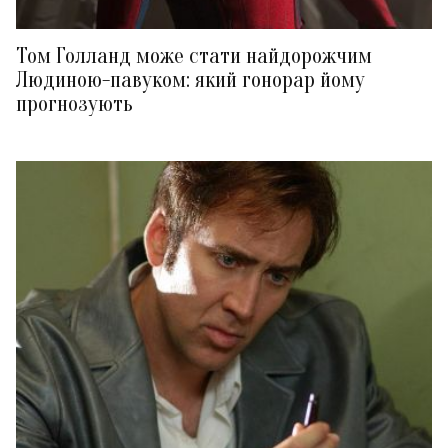
Том Голланд може стати найдорожчим
Людиною-павуком: який гонорар йому
прогнозують