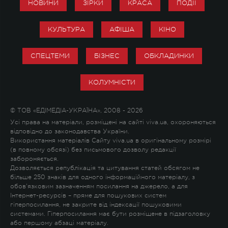
НОВИНИ
ЗІРКИ
КРАСА
ПОДІЇ
КУЛЬТУРА
АФІША
КІНО
СПЕЦТЕМИ
БІЗНЕС
ОБКЛАДИНКИ
КОЛУМНІСТИ
© ТОВ «ЕДІМЕДІА-УКРАЇНА», 2008 - 2026
Усі права на матеріали, розміщені на сайті viva.ua, охороняються
відповідно до законодавства України.
Використання матеріалів Сайту viva.ua в оригінальному розмірі
(в повному обсязі) без письмового дозволу редакції
забороняється.
Дозволяється републікація та цитування статей обсягом не
більше 250 знаків для одного інформаційного матеріалу, з
обов'язковим зазначенням посилання на джерело, а для
Інтернет-ресурсів – пряме для пошукових систем
гіперпосилання, не закрите від індексації пошуковими
системами. Гіперпосилання має бути розміщене в підзаголовку
або першому абзаці матеріалу.