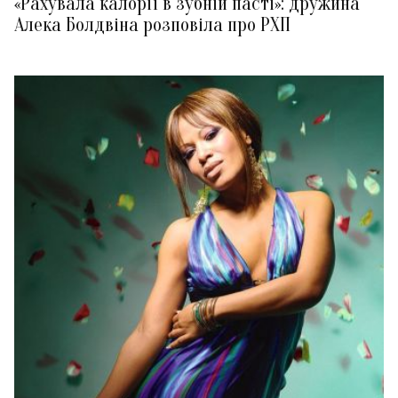
«Рахувала калорії в зубній пасті»: дружина
Алека Болдвіна розповіла про РХП