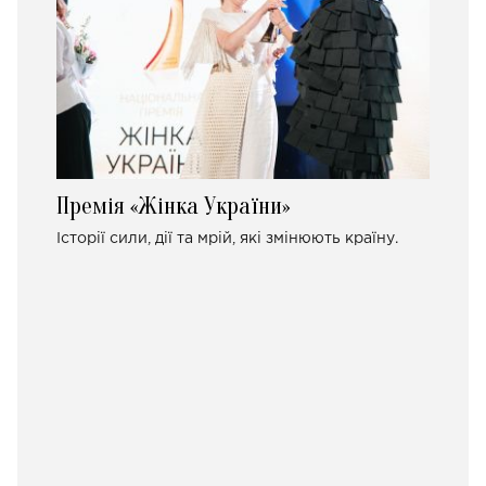
Премія «Жінка України»
Історії сили, дії та мрій, які змінюють країну.