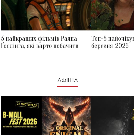
5 найкращих фільмів Раяна
Топ-5 найочіку
Ґослінга, які варто побачити
березня-2026
АФІША