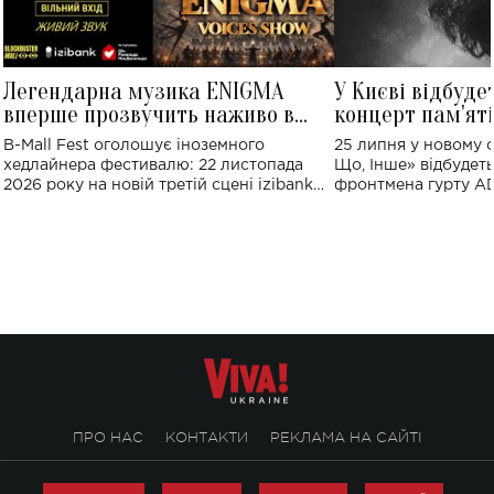
Легендарна музика ENIGMA
У Києві відбуде
вперше прозвучить наживо в
концерт пам'ят
Україні: де відбудеться концерт
Клименка: понад
B-Mall Fest оголошує іноземного
25 липня у новому o
виконають пісн
хедлайнера фестивалю: 22 листопада
Що, Інше» відбудеть
2026 року на новій третій сцені izibank
фронтмена гурту A
stage відбудеться українська прем'єра
Клименка. Це буде 
ENIGMA VOICES' ORIGINAL LIVE SHOW.
вечір, присвячений 
творчість стала си
справжньої любові д
ПРО НАС
КОНТАКТИ
РЕКЛАМА НА САЙТІ