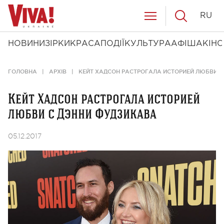
RU
НОВИНИ
ЗІРКИ
КРАСА
ПОДІЇ
КУЛЬТУРА
АФІША
КІНО
ГОЛОВНА
АРХІВ
КЕЙТ ХАДСОН РАСТРОГАЛА ИСТОРИЕЙ ЛЮБВИ С
Кейт Хадсон растрогала историей
любви с Дэнни Фудзикава
05.12.2017