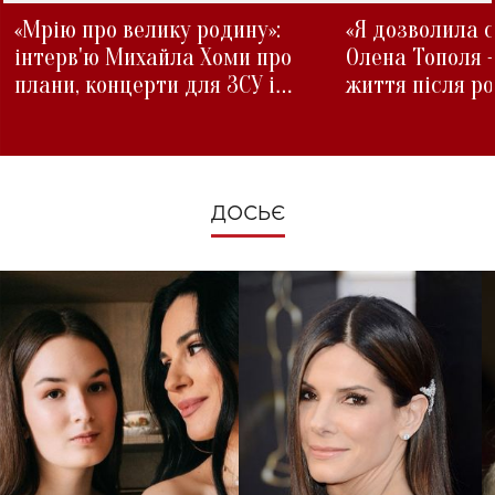
«Мрію про велику родину»:
«Я дозволила с
інтерв'ю Михайла Хоми про
Олена Тополя 
плани, концерти для ЗСУ і
життя після р
зміни під час війни
ДОСЬЄ