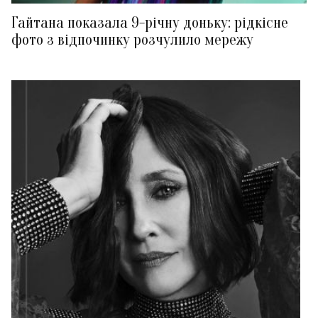
Гайтана показала 9-річну доньку: рідкісне
фото з відпочинку розчулило мережу