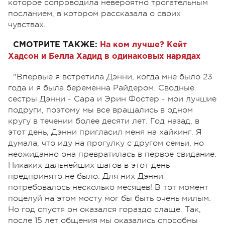
которое сопроводила невероятно трогательным
посланием, в котором рассказала о своих
чувствах.
СМОТРИТЕ ТАКЖЕ:
На ком лучше? Кейт
Хадсон и Белла Хадид в одинаковых нарядах
"Впервые я встретила Дэнни, когда мне было 23
года и я была беременна Райдером. Сводные
сестры Дэнни - Сара и Эрин Фостер - мои лучшие
подруги, поэтому мы все вращались в одном
кругу в течении более десяти лет. Год назад, в
этот день, Дэнни пригласил меня на хайкинг. Я
думала, что иду на прогулку с другом семьи, но
неожиданно она превратилась в первое свидание.
Никаких дальнейших шагов в этот день
предпринято не было. Для них Дэнни
потребовалось несколько месяцев! В тот момент
поцелуй на этом мосту мог бы быть очень милым.
Но год спустя он оказался гораздо слаще. Так,
после 15 лет общения мы оказались способны