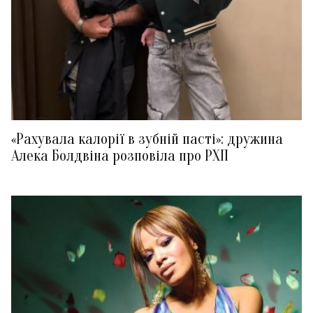
«Рахувала калорії в зубній пасті»: дружина
Алека Болдвіна розповіла про РХП