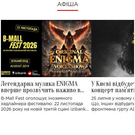
АФІША
Легендарна музика ENIGMA
У Києві відбуде
вперше прозвучить наживо в
концерт пам'ят
Україні: де відбудеться концерт
Клименка: понад
B-Mall Fest оголошує іноземного
25 липня у новому o
виконають пісн
хедлайнера фестивалю: 22 листопада
Що, Інше» відбудеть
2026 року на новій третій сцені izibank
фронтмена гурту A
stage відбудеться українська прем'єра
Клименка. Це буде 
ENIGMA VOICES' ORIGINAL LIVE SHOW.
вечір, присвячений 
творчість стала си
справжньої любові д