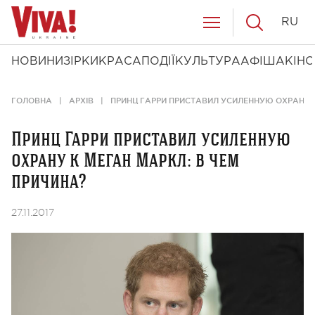
RU
НОВИНИ
ЗІРКИ
КРАСА
ПОДІЇ
КУЛЬТУРА
АФІША
КІНО
ГОЛОВНА
АРХІВ
ПРИНЦ ГАРРИ ПРИСТАВИЛ УСИЛЕННУЮ ОХРАНУ К
Принц Гарри приставил усиленную
охрану к Меган Маркл: в чем
причина?
27.11.2017