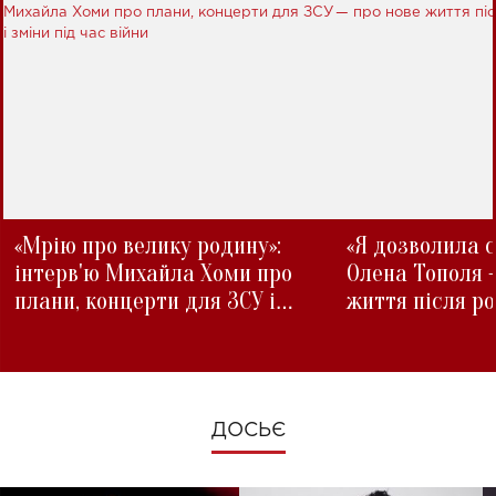
«Мрію про велику родину»:
«Я дозволила с
інтерв'ю Михайла Хоми про
Олена Тополя 
плани, концерти для ЗСУ і
життя після р
зміни під час війни
ДОСЬЄ