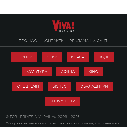
ПРО НАС
КОНТАКТИ
РЕКЛАМА НА САЙТІ
НОВИНИ
ЗІРКИ
КРАСА
ПОДІЇ
КУЛЬТУРА
АФІША
КІНО
СПЕЦТЕМИ
БІЗНЕС
ОБКЛАДИНКИ
КОЛУМНІСТИ
© ТОВ «ЕДІМЕДІА-УКРАЇНА», 2008 - 2026
Усі права на матеріали, розміщені на сайті viva.ua, охороняються