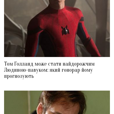
Том Голланд може стати найдорожчим
Людиною-павуком: який гонорар йому
прогнозують