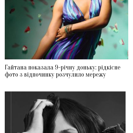
Гайтана показала 9-річну доньку: рідкісне
фото з відпочинку розчулило мережу