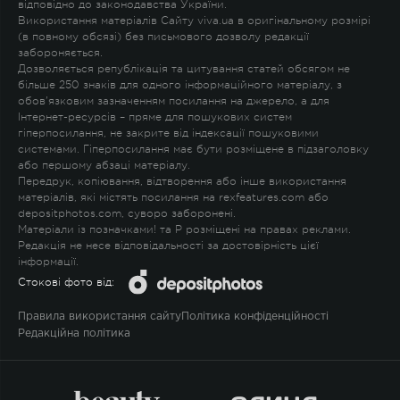
відповідно до законодавства України.
Використання матеріалів Сайту viva.ua в оригінальному розмірі
(в повному обсязі) без письмового дозволу редакції
забороняється.
Дозволяється републікація та цитування статей обсягом не
більше 250 знаків для одного інформаційного матеріалу, з
обов'язковим зазначенням посилання на джерело, а для
Інтернет-ресурсів – пряме для пошукових систем
гіперпосилання, не закрите від індексації пошуковими
системами. Гіперпосилання має бути розміщене в підзаголовку
або першому абзаці матеріалу.
Передрук, копіювання, відтворення або інше використання
матеріалів, які містять посилання на rexfeatures.com або
depositphotos.com, суворо заборонені.
Матеріали із позначками
!
та
P
розміщені на правах реклами.
Редакція не несе відповідальності за достовірність цієї
інформації.
Стокові фото від:
Правила використання сайту
Політика конфіденційності
Редакційна політика