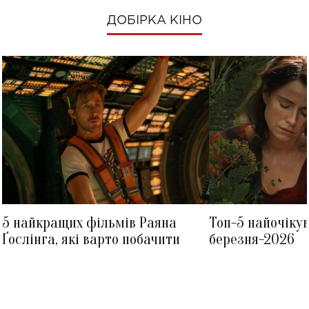
ДОБІРКА КІНО
5 найкращих фільмів Раяна
Топ-5 найочіку
Ґослінга, які варто побачити
березня-2026