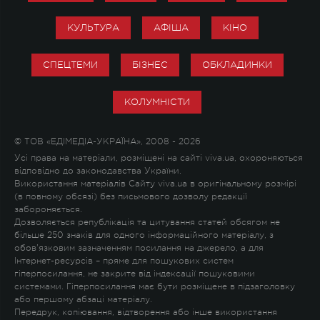
КУЛЬТУРА
АФІША
КІНО
СПЕЦТЕМИ
БІЗНЕС
ОБКЛАДИНКИ
КОЛУМНІСТИ
© ТОВ «ЕДІМЕДІА-УКРАЇНА», 2008 - 2026
Усі права на матеріали, розміщені на сайті viva.ua, охороняються
відповідно до законодавства України.
Використання матеріалів Сайту viva.ua в оригінальному розмірі
(в повному обсязі) без письмового дозволу редакції
забороняється.
Дозволяється републікація та цитування статей обсягом не
більше 250 знаків для одного інформаційного матеріалу, з
обов'язковим зазначенням посилання на джерело, а для
Інтернет-ресурсів – пряме для пошукових систем
гіперпосилання, не закрите від індексації пошуковими
системами. Гіперпосилання має бути розміщене в підзаголовку
або першому абзаці матеріалу.
Передрук, копіювання, відтворення або інше використання