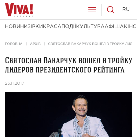
RU
НОВИНИ
ЗІРКИ
КРАСА
ПОДІЇ
КУЛЬТУРА
АФІША
КІНО
ГОЛОВНА
АРХІВ
СВЯТОСЛАВ ВАКАРЧУК ВОШЕЛ В ТРОЙКУ ЛИДЕР
Святослав Вакарчук вошел в тройку
лидеров президентского рейтинга
23.11.2017