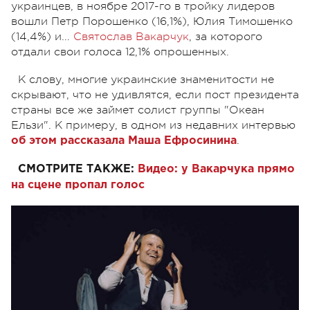
украинцев, в ноябре 2017-го в тройку лидеров
вошли Петр Порошенко (16,1%), Юлия Тимошенко
(14,4%) и...
Святослав Вакарчук
, за которого
отдали свои голоса 12,1% опрошенных.
К слову, многие украинские знаменитости не
скрывают, что не удивлятся, если пост президента
страны все же займет солист группы "Океан
Ельзи". К примеру, в одном из недавних интервью
.
об этом рассказала Маша Ефросинина
СМОТРИТЕ ТАКЖЕ:
Видео: у Вакарчука прямо
на сцене пропал голос