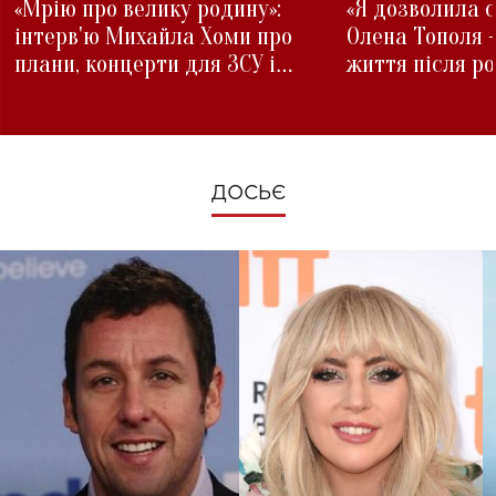
«Мрію про велику родину»:
«Я дозволила с
інтерв'ю Михайла Хоми про
Олена Тополя 
плани, концерти для ЗСУ і
життя після р
зміни під час війни
ДОСЬЄ