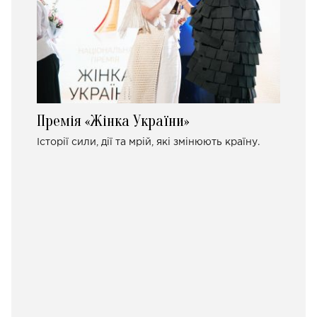
Премія «Жінка України»
Історії сили, дії та мрій, які змінюють країну.