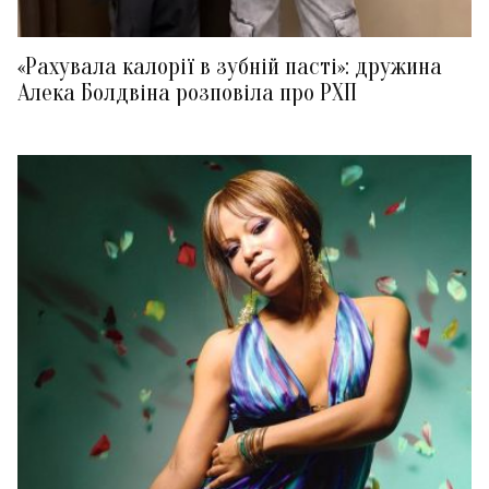
«Рахувала калорії в зубній пасті»: дружина
Алека Болдвіна розповіла про РХП