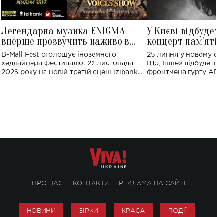
Легендарна музика ENIGMA
У Києві відбуде
вперше прозвучить наживо в
концерт пам'ят
Україні: де відбудеться концерт
Клименка: понад
B-Mall Fest оголошує іноземного
25 липня у новому o
виконають пісн
хедлайнера фестивалю: 22 листопада
Що, Інше» відбудеть
2026 року на новій третій сцені izibank
фронтмена гурту A
stage відбудеться українська прем'єра
Клименка. Це буде 
ENIGMA VOICES' ORIGINAL LIVE SHOW.
вечір, присвячений 
творчість стала си
справжньої любові д
ПРО НАС
КОНТАКТИ
РЕКЛАМА НА САЙТІ
НОВИНИ
ЗІРКИ
КРАСА
ПОДІЇ