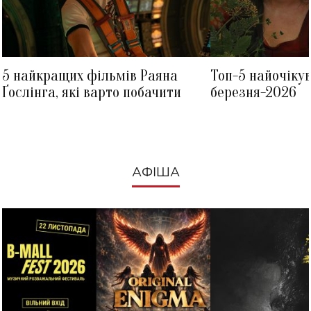
5 найкращих фільмів Раяна
Топ-5 найочіку
Ґослінга, які варто побачити
березня-2026
АФІША