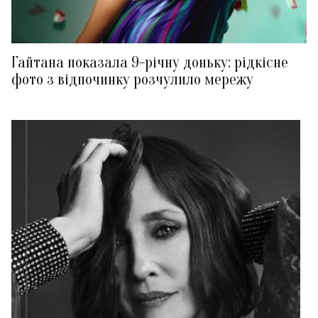
Гайтана показала 9-річну доньку: рідкісне
фото з відпочинку розчулило мережу