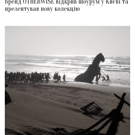
Бренд OTHERWISE відкрив шоурум у Києві та
презентував нову колекцію