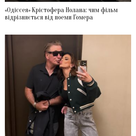
«Одіссея» Крістофера Нолана: чим фільм
відрізняється від поеми Гомера