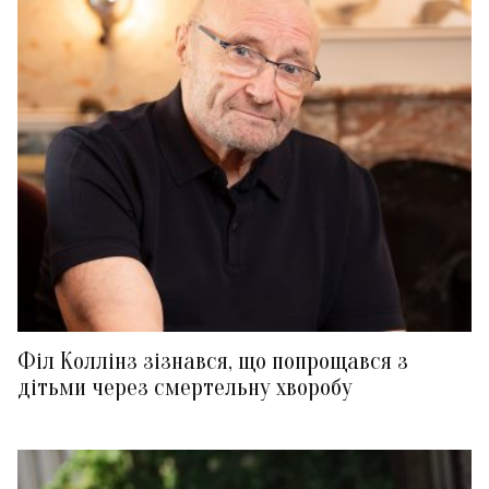
Філ Коллінз зізнався, що попрощався з
дітьми через смертельну хворобу