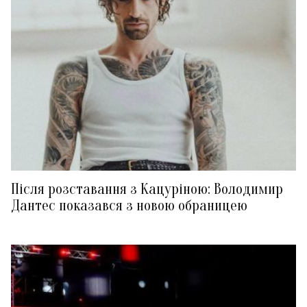
Після розставання з Кацуріною: Володимир
Дантес показався з новою обраницею