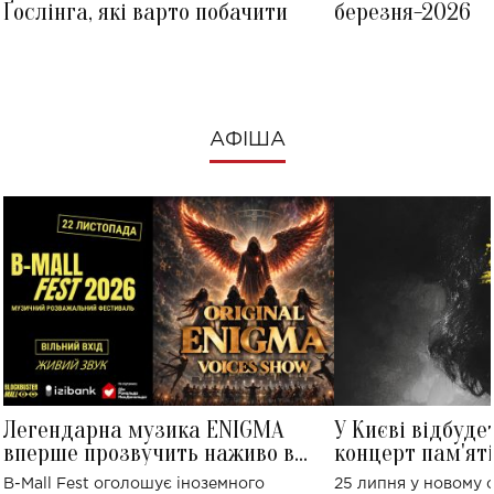
Ґослінга, які варто побачити
березня-2026
АФІША
Легендарна музика ENIGMA
У Києві відбуде
вперше прозвучить наживо в
концерт пам'ят
Україні: де відбудеться концерт
Клименка: понад
B-Mall Fest оголошує іноземного
25 липня у новому o