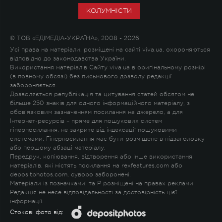
КОЛУМНІСТИ
© ТОВ «ЕДІМЕДІА-УКРАЇНА», 2008 - 2026
Усі права на матеріали, розміщені на сайті viva.ua, охороняються
відповідно до законодавства України.
Використання матеріалів Сайту viva.ua в оригінальному розмірі
(в повному обсязі) без письмового дозволу редакції
забороняється.
Дозволяється републікація та цитування статей обсягом не
більше 250 знаків для одного інформаційного матеріалу, з
обов'язковим зазначенням посилання на джерело, а для
Інтернет-ресурсів – пряме для пошукових систем
гіперпосилання, не закрите від індексації пошуковими
системами. Гіперпосилання має бути розміщене в підзаголовку
або першому абзаці матеріалу.
Передрук, копіювання, відтворення або інше використання
матеріалів, які містять посилання на rexfeatures.com або
depositphotos.com, суворо заборонені.
Матеріали із позначками
!
та
P
розміщені на правах реклами.
Редакція не несе відповідальності за достовірність цієї
інформації.
Стокові фото від: