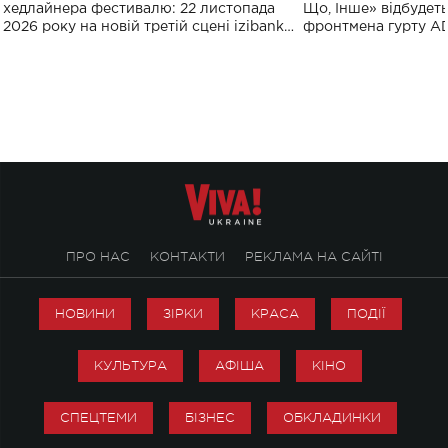
виконають пісн
хедлайнера фестивалю: 22 листопада
Що, Інше» відбудеть
2026 року на новій третій сцені izibank
фронтмена гурту A
stage відбудеться українська прем'єра
Клименка. Це буде 
ENIGMA VOICES' ORIGINAL LIVE SHOW.
вечір, присвячений 
творчість стала си
справжньої любові д
ПРО НАС
КОНТАКТИ
РЕКЛАМА НА САЙТІ
НОВИНИ
ЗІРКИ
КРАСА
ПОДІЇ
КУЛЬТУРА
АФІША
КІНО
СПЕЦТЕМИ
БІЗНЕС
ОБКЛАДИНКИ