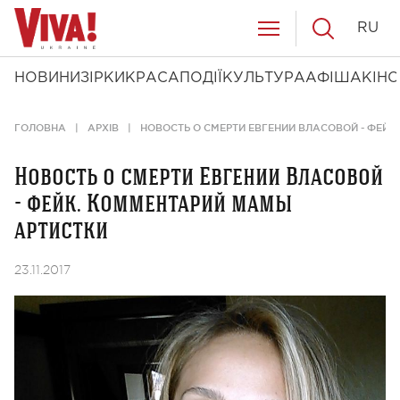
RU
НОВИНИ
ЗІРКИ
КРАСА
ПОДІЇ
КУЛЬТУРА
АФІША
КІНО
ГОЛОВНА
АРХІВ
НОВОСТЬ О СМЕРТИ ЕВГЕНИИ ВЛАСОВОЙ - ФЕЙ
Новость о смерти Евгении Власовой
- фейк. Комментарий мамы
артистки
23.11.2017