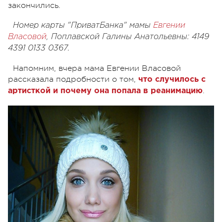
закончились.
Номер карты "ПриватБанка" мамы
Евгении
Власовой
, Поплавской Галины Анатольевны: 4149
4391 0133 0367.
Напомним, вчера мама Евгении Власовой
рассказала подробности о том,
что случилось с
.
артисткой и почему она попала в реанимацию