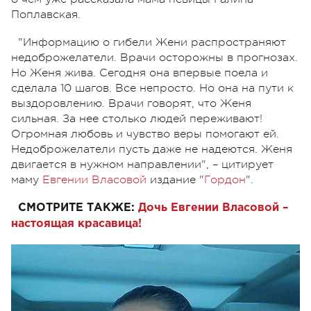
Поплавская.
"Информацию о гибели Жени распространяют
недоброжелатели. Врачи осторожны в прогнозах.
Но Женя жива. Сегодня она впервые поела и
сделала 10 шагов. Все непросто. Но она на пути к
выздоровлению. Врачи говорят, что Женя
сильная. За нее столько людей переживают!
Огромная любовь и чувство веры помогают ей.
Недоброжелатели пусть даже не надеются. Женя
двигается в нужном направлении", – цитирует
маму
Евгении Власовой
издание "
Гордон
".
СМОТРИТЕ ТАКЖЕ:
Дочь Евгении Власовой –
настоящая красавица!