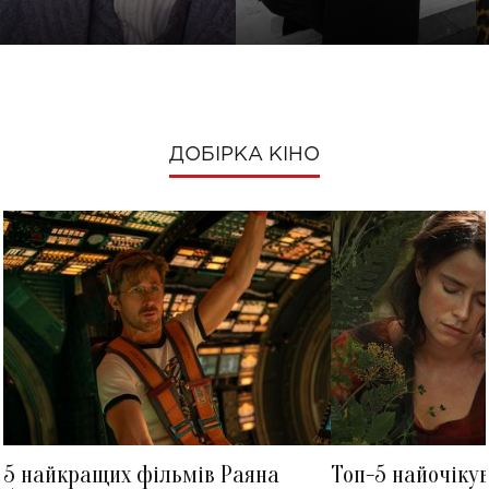
ДОБІРКА КІНО
5 найкращих фільмів Раяна
Топ-5 найочіку