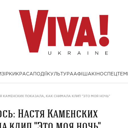
И
ЗІРКИ
КРАСА
ПОДІЇ
КУЛЬТУРА
АФІША
КІНО
СПЕЦТЕМ
Я КАМЕНСКИХ ПОКАЗАЛА, КАК СНИМАЛА КЛИП "ЭТО МОЯ НОЧЬ"
ось: Настя Каменских
а клип "Это моя ночь"