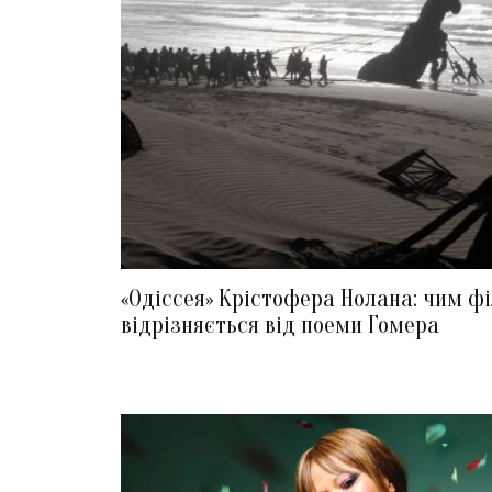
«Одіссея» Крістофера Нолана: чим ф
відрізняється від поеми Гомера