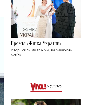
Премія «Жінка України»
Історії сили, дії та мрій, які змінюють
країну.
АСТРО