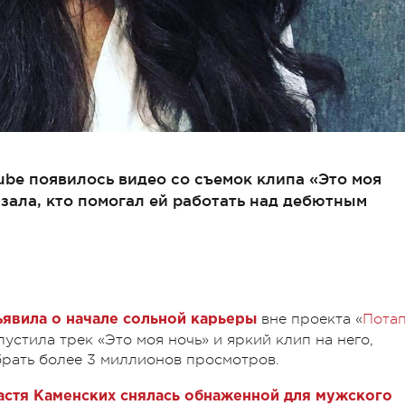
be появилось видео со съемок клипа «Это моя
азала, кто помогал ей работать над дебютным
вне проекта «
Пота
ъявила о начале сольной карьеры
устила трек «Это моя ночь» и яркий клип на него,
рать более 3 миллионов просмотров.
астя Каменских
снялась обнаженной для мужского