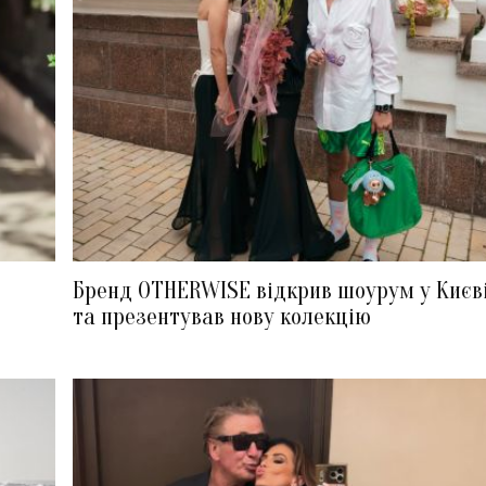
Бренд OTHERWISE відкрив шоурум у Києв
та презентував нову колекцію