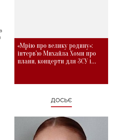
а
и
«Мрію про велику родину»:
інтерв'ю Михайла Хоми про
плани, концерти для ЗСУ і
зміни під час війни
ДОСЬЄ