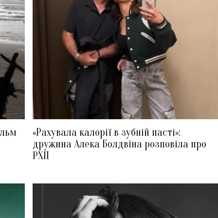
ільм
«Рахувала калорії в зубній пасті»:
дружина Алека Болдвіна розповіла про
РХП