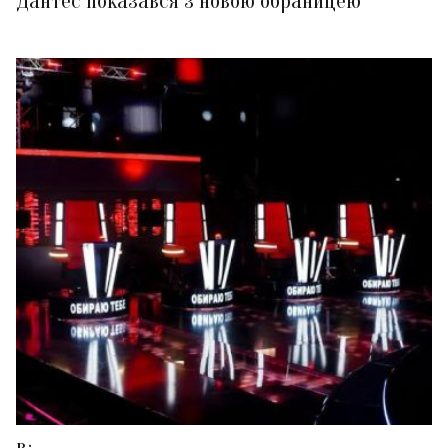
Дантес показався з новою обраницею