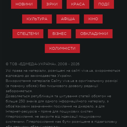
НОВИНИ
ЗІРКИ
КРАСА
ПОДІЇ
КУЛЬТУРА
АФІША
КІНО
СПЕЦТЕМИ
БІЗНЕС
ОБКЛАДИНКИ
КОЛУМНІСТИ
© ТОВ «ЕДІМЕДІА-УКРАЇНА», 2008 - 2026
Усі права на матеріали, розміщені на сайті viva.ua, охороняються
відповідно до законодавства України.
Використання матеріалів Сайту viva.ua в оригінальному розмірі
(в повному обсязі) без письмового дозволу редакції
забороняється.
Дозволяється републікація та цитування статей обсягом не
більше 250 знаків для одного інформаційного матеріалу, з
обов'язковим зазначенням посилання на джерело, а для
Інтернет-ресурсів – пряме для пошукових систем
гіперпосилання, не закрите від індексації пошуковими
системами. Гіперпосилання має бути розміщене в підзаголовку
або першому абзаці матеріалу.