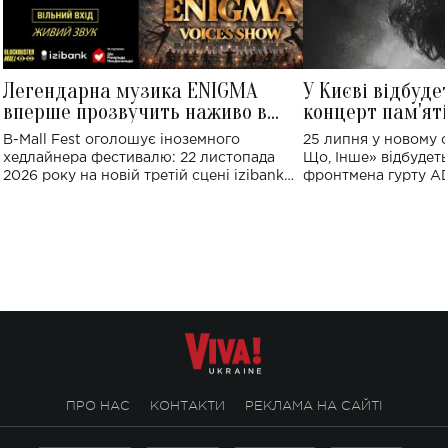
Легендарна музика ENIGMA
У Києві відбуде
вперше прозвучить наживо в
концерт пам'ят
Україні: де відбудеться концерт
Клименка: понад
B-Mall Fest оголошує іноземного
25 липня у новому o
виконають пісн
хедлайнера фестивалю: 22 листопада
Що, Інше» відбудеть
2026 року на новій третій сцені izibank
фронтмена гурту A
stage відбудеться українська прем'єра
Клименка. Це буде 
ENIGMA VOICES' ORIGINAL LIVE SHOW.
вечір, присвячений 
творчість стала си
справжньої любові д
ПРО НАС
КОНТАКТИ
РЕКЛАМА НА САЙТІ