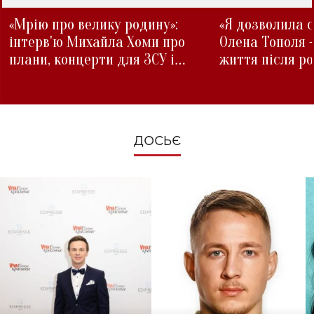
«Мрію про велику родину»:
«Я дозволила с
інтерв'ю Михайла Хоми про
Олена Тополя 
плани, концерти для ЗСУ і
життя після р
зміни під час війни
ДОСЬЄ