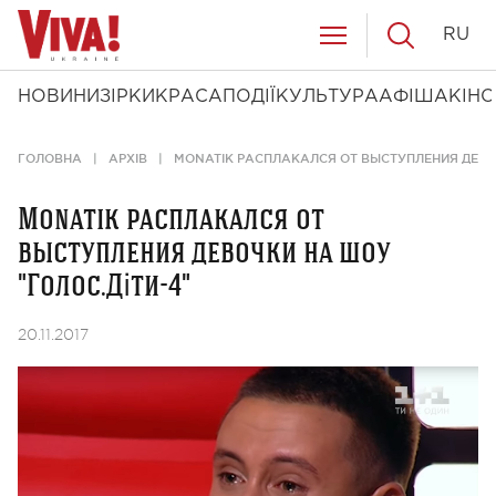
RU
НОВИНИ
ЗІРКИ
КРАСА
ПОДІЇ
КУЛЬТУРА
АФІША
КІНО
ГОЛОВНА
АРХІВ
MONATIK РАСПЛАКАЛСЯ ОТ ВЫСТУПЛЕНИЯ ДЕВОЧ
Monatik расплакался от
выступления девочки на шоу
"Голос.Діти-4"
20.11.2017