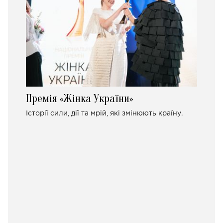
Премія «Жінка України»
Історії сили, дії та мрій, які змінюють країну.