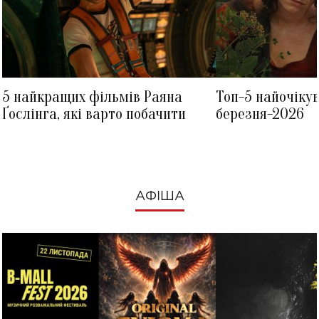
5 найкращих фільмів Раяна
Топ-5 найочіку
Ґослінга, які варто побачити
березня-2026
АФІША