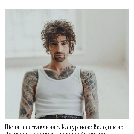
Після розставання з Кацуріною: Володимир