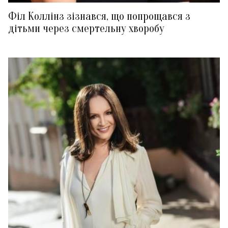
Філ Коллінз зізнався, що попрощався з
дітьми через смертельну хворобу