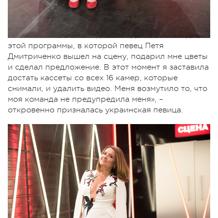
«Когда-то на украинском телевидении была
романтическая программа, в которой молодые
люди делали предложение руки и сердца своим
возлюбленным. Есть один неизданный эпизод
этой программы, в которой певец Петя
Дмитриченко вышел на сцену, подарил мне цветы
и сделал предложение. В этот момент я заставила
достать кассеты со всех 16 камер, которые
снимали, и удалить видео. Меня возмутило то, что
моя команда не предупредила меня», –
откровенно призналась украинская певица.