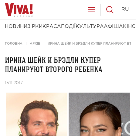
RU
НОВИНИ
ЗІРКИ
КРАСА
ПОДІЇ
КУЛЬТУРА
АФІША
КІНО
ГОЛОВНА
АРХІВ
ИРИНА ШЕЙК И БРЭДЛИ КУПЕР ПЛАНИРУЮТ ВТО
Ирина Шейк и Брэдли Купер
планируют второго ребенка
15.11.2017