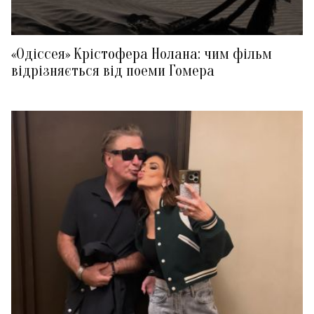
«Одіссея» Крістофера Нолана: чим фільм
відрізняється від поеми Гомера