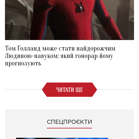
Том Голланд може стати найдорожчим
Людиною-павуком: який гонорар йому
прогнозують
ЧИТАТИ ЩЕ
СПЕЦПРОЄКТИ