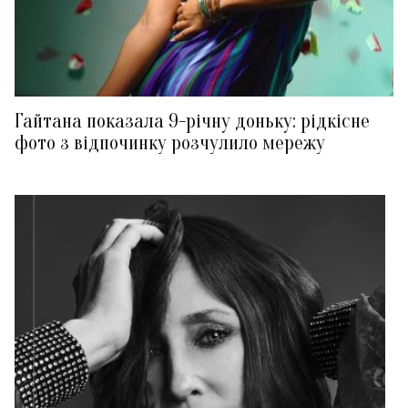
Гайтана показала 9-річну доньку: рідкісне
фото з відпочинку розчулило мережу