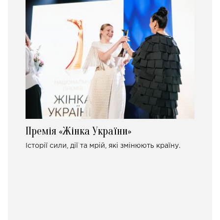
Премія «Жінка України»
Історії сили, дії та мрій, які змінюють країну.