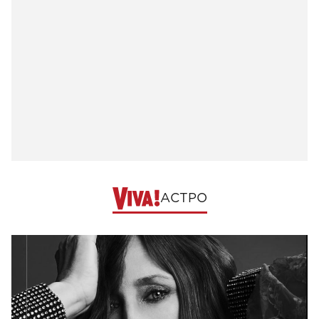
АСТРО