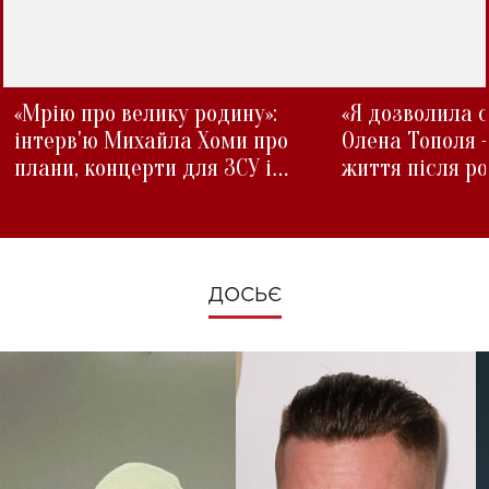
«Мрію про велику родину»:
«Я дозволила с
інтерв'ю Михайла Хоми про
Олена Тополя 
плани, концерти для ЗСУ і
життя після р
зміни під час війни
ДОСЬЄ