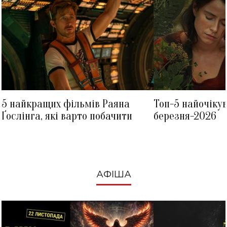
5 найкращих фільмів Раяна
Топ-5 найочіку
Ґослінга, які варто побачити
березня-2026
АФІША