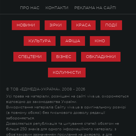
ПРО НАС
КОНТАКТИ
РЕКЛАМА НА САЙТІ
НОВИНИ
ЗІРКИ
КРАСА
ПОДІЇ
КУЛЬТУРА
АФІША
КІНО
СПЕЦТЕМИ
БІЗНЕС
ОБКЛАДИНКИ
КОЛУМНІСТИ
© ТОВ «ЕДІМЕДІА-УКРАЇНА», 2008 - 2026
Усі права на матеріали, розміщені на сайті viva.ua, охороняються
відповідно до законодавства України.
Використання матеріалів Сайту viva.ua в оригінальному розмірі
(в повному обсязі) без письмового дозволу редакції
забороняється.
Дозволяється републікація та цитування статей обсягом не
більше 250 знаків для одного інформаційного матеріалу, з
обов'язковим зазначенням посилання на джерело, а для