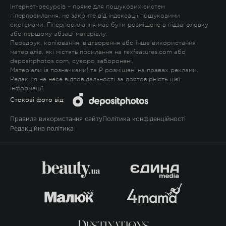
Інтернет-ресурсів – пряме для пошукових систем
гіперпосилання, не закрите від індексації пошуковими
системами. Гіперпосилання має бути розміщене в підзаголовку
або першому абзаці матеріалу.
Передрук, копіювання, відтворення або інше використання
матеріалів, які містять посилання на rexfeatures.com або
depositphotos.com, суворо заборонені.
Матеріали із позначками
!
та
P
розміщені на правах реклами.
Редакція не несе відповідальності за достовірність цієї
інформації.
Стокові фото від:
Правила використання сайту
Політика конфіденційності
Редакційна політика