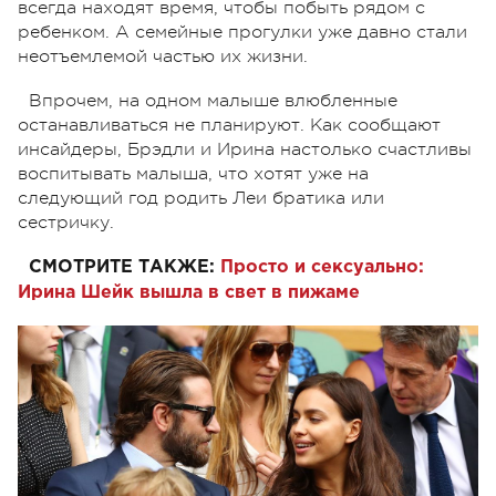
всегда находят время, чтобы побыть рядом с
ребенком. А семейные прогулки уже давно стали
неотъемлемой частью их жизни.
Впрочем, на одном малыше влюбленные
останавливаться не планируют. Как сообщают
инсайдеры, Брэдли и Ирина настолько счастливы
воспитывать малыша, что хотят уже на
следующий год родить Леи братика или
сестричку.
СМОТРИТЕ ТАКЖЕ:
Просто и сексуально:
Ирина Шейк вышла в свет в пижаме