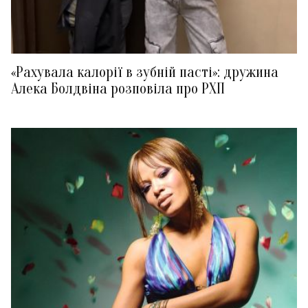
«Рахувала калорії в зубній пасті»: дружина
Алека Болдвіна розповіла про РХП