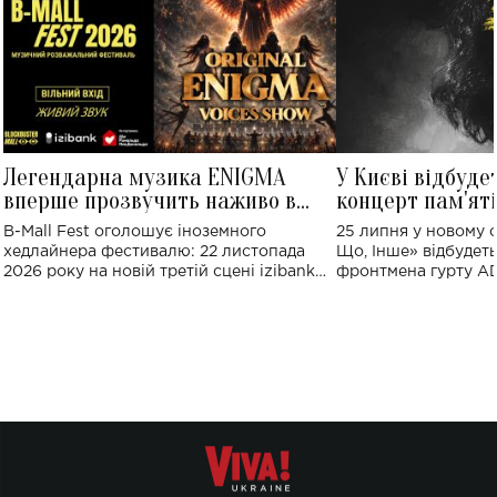
Легендарна музика ENIGMA
У Києві відбуде
вперше прозвучить наживо в
концерт пам'ят
Україні: де відбудеться концерт
Клименка: понад
B-Mall Fest оголошує іноземного
25 липня у новому o
виконають пісн
хедлайнера фестивалю: 22 листопада
Що, Інше» відбудеть
2026 року на новій третій сцені izibank
фронтмена гурту A
stage відбудеться українська прем'єра
Клименка. Це буде 
ENIGMA VOICES' ORIGINAL LIVE SHOW.
вечір, присвячений 
творчість стала си
справжньої любові д