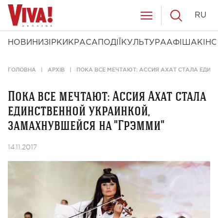
RU
НОВИНИ
ЗІРКИ
КРАСА
ПОДІЇ
КУЛЬТУРА
АФІША
КІНО
ГОЛОВНА
АРХІВ
ПОКА ВСЕ МЕЧТАЮТ: АССИЯ АХАТ СТАЛА ЕДИН
Пока все мечтают: Ассия Ахат стала
единственной украинкой,
замахнувшейся на "Грэмми"
14.11.2017