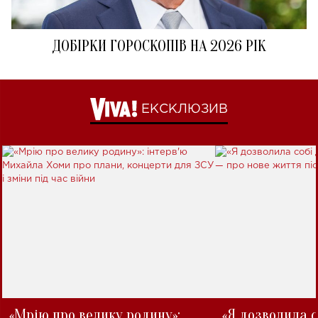
ДОБІРКИ ГОРОСКОПІВ НА 2026 РІК
ЕКСКЛЮЗИВ
«Мрію про велику родину»:
«Я дозволила с