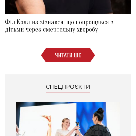
Філ Коллінз зізнався, що попрощався з
дітьми через смертельну хворобу
ЧИТАТИ ЩЕ
СПЕЦПРОЄКТИ