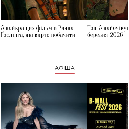
5 найкращих фільмів Раяна
Топ-5 найочіку
Ґослінга, які варто побачити
березня-2026
АФІША