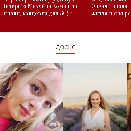
інтерв'ю Михайла Хоми про
Олена Тополя 
плани, концерти для ЗСУ і
життя після р
зміни під час війни
ДОСЬЄ