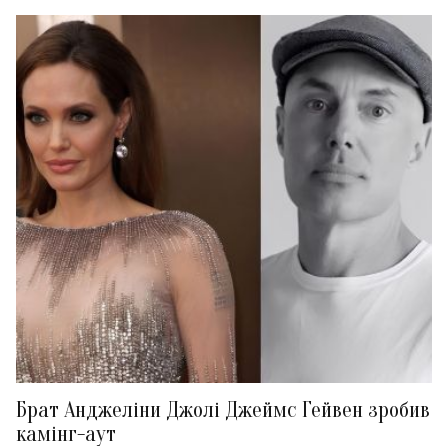
Брат Анджеліни Джолі Джеймс Гейвен зробив
камінг-аут