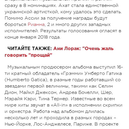
сразу в 8 номинациях. Ахат стала единственной
украинской артисткой, кому удалось это сделать.
Помимо Ассии за получение награды будут
бороться
Рианна
, 2 и много других западных
исполнителей. Результаты голосования огласят в
конце января 2018 года.
ЧИТАЙТЕ ТАКЖЕ:
Ани Лорак: "Очень жаль
говорить "прощай"
Музыкальным продюсером альбома выступил 16-
ти кратный обладатель «Грэмми» Умберто Гатика
(Humberto Gatica), в разные годы работавший со
звездами первой величины, такими как Селин
Дион, Майкл Джексон, Андреа Бочелли, Шер,
Мэрайя Кэри, Тина Тернер. Известные во всем
мире хиты звучат в «All-in» в исполнении скрипки
и оркестра. Работа над альбомом длилась
несколько лет и проходила в разных городах –
Нью-Йорке, Лос-Анджелесе, Париже. В проекте