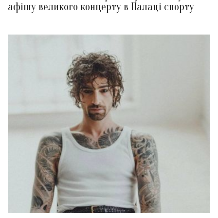
афішу великого концерту в Палаці спорту