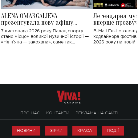
ALENA OMARGALIEVA
Легендарна му
презентувала нову афішу
вперше прозвуч
великого концерту в Палаці
Україні: де від
7 листопада 2026 року Палац спорту
B-Mall Fest оголош
спорту
стане місцем великої музичної історії —
хедлайнера фестива
«Не пʼяна — закохана», саме так
2026 року на новій т
символічно названо майбутній концерт
stage відбудеться у
ALENA OMARGALIEVA.
ENIGMA VOICES' OR
ПРО НАС
КОНТАКТИ
РЕКЛАМА НА САЙТІ
НОВИНИ
ЗІРКИ
КРАСА
ПОДІЇ