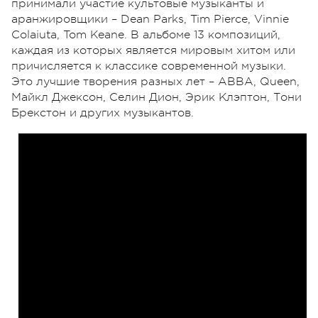
принимали участие культовые музыканты и
аранжировщики – Dean Parks, Tim Pierce, Vinnie
Colaiuta, Tom Keane. В альбоме 13 композиций,
каждая из которых является мировым хитом или
причисляется к классике современной музыки.
Это лучшие творения разных лет – ABBA, Queen,
Майкл Джексон, Селин Дион, Эрик Клэптон, Тони
Брекстон и других музыкантов.