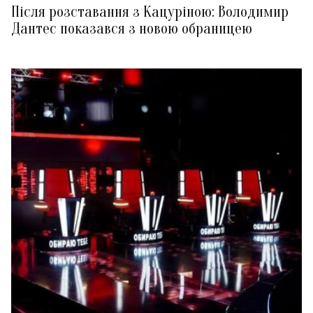
Після розставання з Кацуріною: Володимир
Дантес показався з новою обраницею