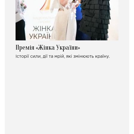
Премія «Жінка України»
Історії сили, дії та мрій, які змінюють країну.