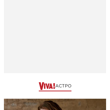
АСТРО