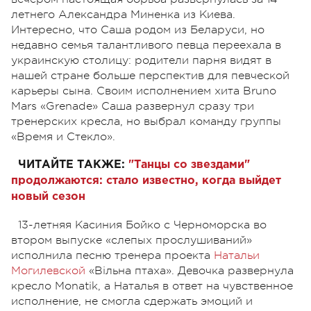
летнего Александра Миненка из Киева.
Интересно, что Саша родом из Беларуси, но
недавно семья талантливого певца переехала в
украинскую столицу: родители парня видят в
нашей стране больше перспектив для певческой
карьеры сына. Своим исполнением хита Bruno
Mars «Grenade» Саша развернул сразу три
тренерских кресла, но выбрал команду группы
«Время и Стекло».
ЧИТАЙТЕ ТАКЖЕ:
"Танцы со звездами"
продолжаются: стало известно, когда выйдет
новый сезон
13-летняя Касиния Бойко с Черноморска во
втором выпуске «слепых прослушиваний»
исполнила песню тренера проекта
Натальи
Могилевской
«Вільна птаха». Девочка развернула
кресло Monatik, а Наталья в ответ на чувственное
исполнение, не смогла сдержать эмоций и