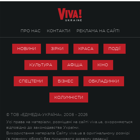
ПРО НАС
КОНТАКТИ
РЕКЛАМА НА САЙТІ
НОВИНИ
ЗІРКИ
КРАСА
ПОДІЇ
КУЛЬТУРА
АФІША
КІНО
СПЕЦТЕМИ
БІЗНЕС
ОБКЛАДИНКИ
КОЛУМНІСТИ
© ТОВ «ЕДІМЕДІА-УКРАЇНА», 2008 - 2026
Усі права на матеріали, розміщені на сайті viva.ua, охороняються
відповідно до законодавства України.
Використання матеріалів Сайту viva.ua в оригінальному розмірі
(в повному обсязі) без письмового дозволу редакції