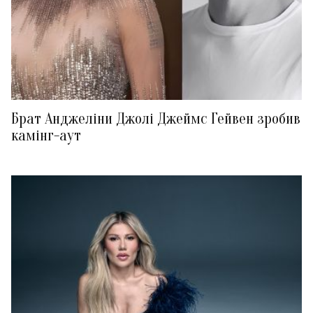
Брат Анджеліни Джолі Джеймс Гейвен зробив
камінг-аут