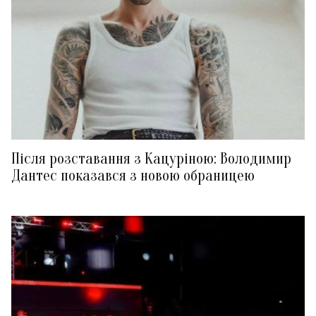
Після розставання з Кацуріною: Володимир
Дантес показався з новою обраницею