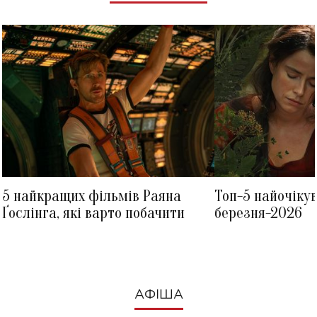
5 найкращих фільмів Раяна
Топ-5 найочіку
Ґослінга, які варто побачити
березня-2026
АФІША