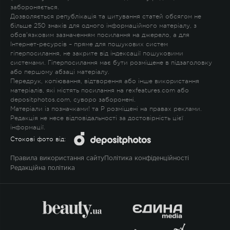
забороняється.
Дозволяється републікація та цитування статей обсягом не
більше 250 знаків для одного інформаційного матеріалу, з
обов'язковим зазначенням посилання на джерело, а для
Інтернет-ресурсів – пряме для пошукових систем
гіперпосилання, не закрите від індексації пошуковими
системами. Гіперпосилання має бути розміщене в підзаголовку
або першому абзаці матеріалу.
Передрук, копіювання, відтворення або інше використання
матеріалів, які містять посилання на rexfeatures.com або
depositphotos.com, суворо заборонені.
Матеріали із позначками
!
та
P
розміщені на правах реклами.
Редакція не несе відповідальності за достовірність цієї
інформації.
Стокові фото від:
Правила використання сайту
Політика конфіденційності
Редакційна політика