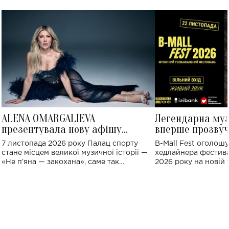
ALENA OMARGALIEVA
Легендарна му
презентувала нову афішу
вперше прозвуч
великого концерту в Палаці
Україні: де від
7 листопада 2026 року Палац спорту
B-Mall Fest оголош
спорту
стане місцем великої музичної історії —
хедлайнера фестива
«Не пʼяна — закохана», саме так
2026 року на новій т
символічно названо майбутній концерт
stage відбудеться у
ALENA OMARGALIEVA.
ENIGMA VOICES' OR