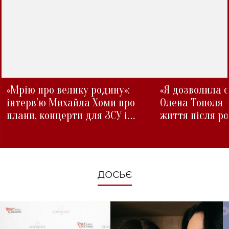
«Мрію про велику родину»:
«Я дозволила с
інтерв'ю Михайла Хоми про
Олена Тополя 
плани, концерти для ЗСУ і
життя після р
зміни під час війни
ДОСЬЄ