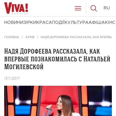
RU
НОВИНИ
ЗІРКИ
КРАСА
ПОДІЇ
КУЛЬТУРА
АФІША
КІНО
ГОЛОВНА
АРХІВ
НАДЯ ДОРОФЕЕВА РАССКАЗАЛА, КАК ВПЕРВЫЕ
Надя Дорофеева рассказала, как
впервые познакомилась с Натальей
Могилевской
13.11.2017