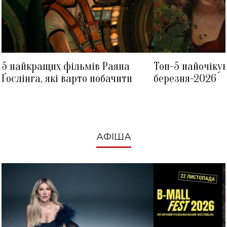
5 найкращих фільмів Раяна
Топ-5 найочіку
Ґослінга, які варто побачити
березня-2026
АФІША