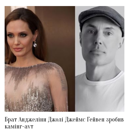
Брат Анджеліни Джолі Джеймс Гейвен зробив
камінг-аут