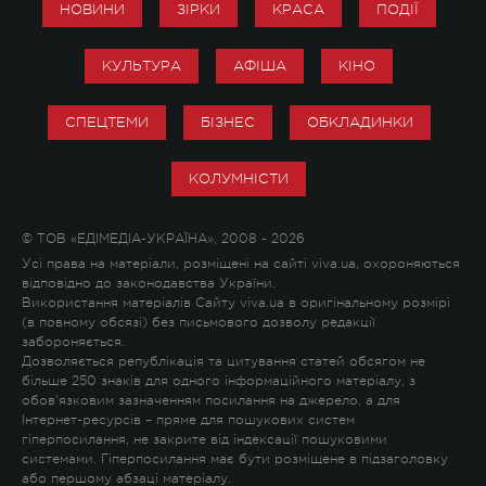
НОВИНИ
ЗІРКИ
КРАСА
ПОДІЇ
КУЛЬТУРА
АФІША
КІНО
СПЕЦТЕМИ
БІЗНЕС
ОБКЛАДИНКИ
КОЛУМНІСТИ
© ТОВ «ЕДІМЕДІА-УКРАЇНА», 2008 - 2026
Усі права на матеріали, розміщені на сайті viva.ua, охороняються
відповідно до законодавства України.
Використання матеріалів Сайту viva.ua в оригінальному розмірі
(в повному обсязі) без письмового дозволу редакції
забороняється.
Дозволяється републікація та цитування статей обсягом не
більше 250 знаків для одного інформаційного матеріалу, з
обов'язковим зазначенням посилання на джерело, а для
Інтернет-ресурсів – пряме для пошукових систем
гіперпосилання, не закрите від індексації пошуковими
системами. Гіперпосилання має бути розміщене в підзаголовку
або першому абзаці матеріалу.