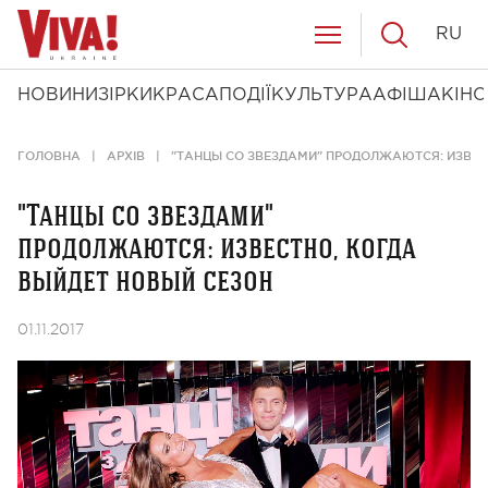
RU
НОВИНИ
ЗІРКИ
КРАСА
ПОДІЇ
КУЛЬТУРА
АФІША
КІНО
ГОЛОВНА
АРХІВ
"ТАНЦЫ СО ЗВЕЗДАМИ" ПРОДОЛЖАЮТСЯ: ИЗВЕС
"Танцы со звездами"
продолжаются: известно, когда
выйдет новый сезон
01.11.2017