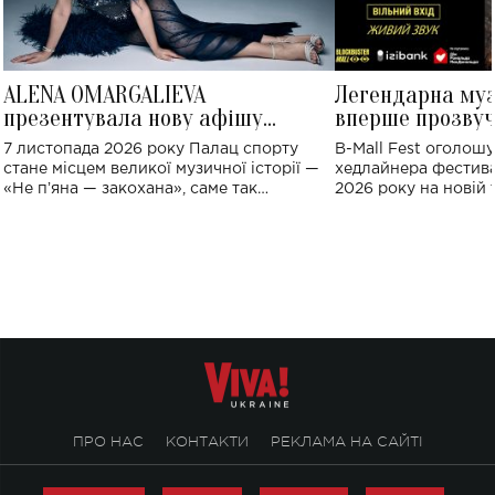
ALENA OMARGALIEVA
Легендарна му
презентувала нову афішу
вперше прозвуч
великого концерту в Палаці
Україні: де від
7 листопада 2026 року Палац спорту
B-Mall Fest оголош
спорту
стане місцем великої музичної історії —
хедлайнера фестива
«Не пʼяна — закохана», саме так
2026 року на новій т
символічно названо майбутній концерт
stage відбудеться у
ALENA OMARGALIEVA.
ENIGMA VOICES' OR
ПРО НАС
КОНТАКТИ
РЕКЛАМА НА САЙТІ