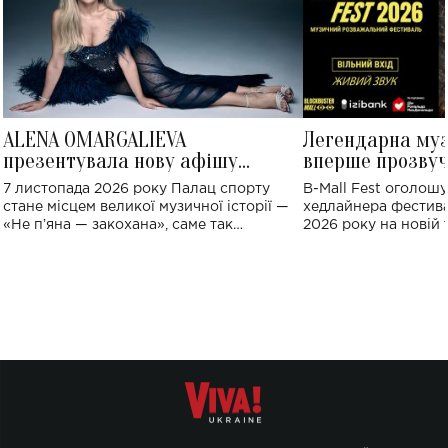
ALENA OMARGALIEVA
Легендарна му
презентувала нову афішу
вперше прозвуч
великого концерту в Палаці
Україні: де від
7 листопада 2026 року Палац спорту
B-Mall Fest оголош
спорту
стане місцем великої музичної історії —
хедлайнера фестива
«Не пʼяна — закохана», саме так
2026 року на новій т
символічно названо майбутній концерт
stage відбудеться у
ALENA OMARGALIEVA.
ENIGMA VOICES' OR