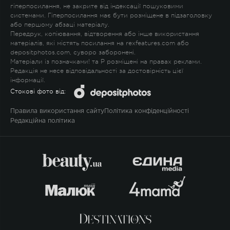
гіперпосилання, не закрите від індексації пошуковими
системами. Гіперпосилання має бути розміщене в підзаголовку
або першому абзаці матеріалу.
Передрук, копіювання, відтворення або інше використання
матеріалів, які містять посилання на rexfeatures.com або
depositphotos.com, суворо заборонені.
Матеріали із позначками
!
та
P
розміщені на правах реклами.
Редакція не несе відповідальності за достовірність цієї
інформації.
Стокові фото від:
Правила використання сайту
Політика конфіденційності
Редакційна політика