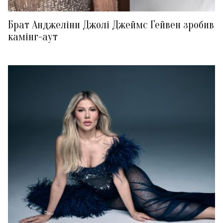
Брат Анджеліни Джолі Джеймс Гейвен зробив
камінг-аут