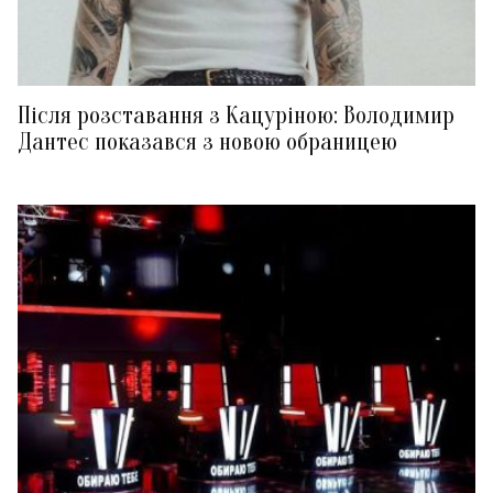
Після розставання з Кацуріною: Володимир
Дантес показався з новою обраницею