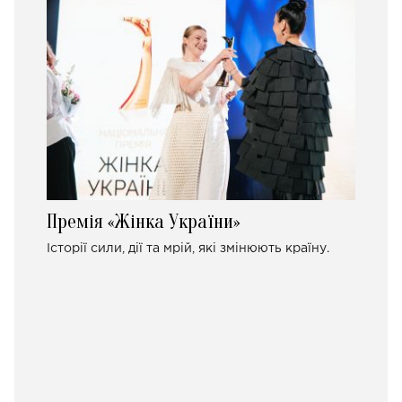
Премія «Жінка України»
Історії сили, дії та мрій, які змінюють країну.