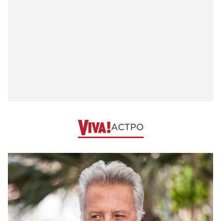
АСТРО