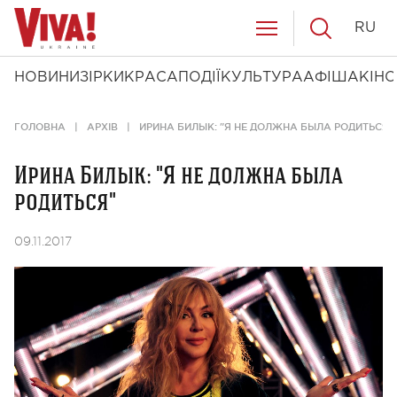
RU
НОВИНИ
ЗІРКИ
КРАСА
ПОДІЇ
КУЛЬТУРА
АФІША
КІНО
ГОЛОВНА
АРХІВ
ИРИНА БИЛЫК: "Я НЕ ДОЛЖНА БЫЛА РОДИТЬСЯ"
Ирина Билык: "Я не должна была
родиться"
09.11.2017