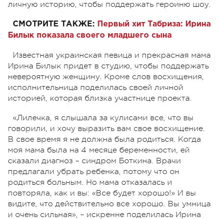
личную историю, чтобы поддержать героиню шоу.
СМОТРИТЕ ТАКЖЕ:
Первый хит Табриза: Ирина
Билык показала своего младшего сына
Известная украинская певица и прекрасная мама
Ирина Билык придет в студию, чтобы поддержать
невероятную женщину. Кроме слов восхищения,
исполнительница поделилась своей личной
историей, которая близка участнице проекта.
«Лилечка, я слышала за кулисами все, что вы
говорили, и хочу выразить вам свое восхищение.
В свое время я не должна была родиться. Когда
моя мама была на 4 месяце беременности, ей
сказали диагноз – синдром Боткина. Врачи
предлагали убрать ребенка, потому что он
родиться больным. Но мама отказалась и
повторяла, как и вы: «Все будет хорошо!» И вы
видите, что действительно все хорошо. Вы умница
и очень сильная», – искренне поделилась Ирина