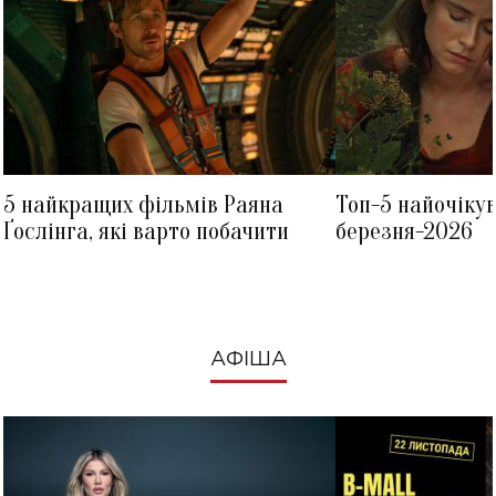
5 найкращих фільмів Раяна
Топ-5 найочіку
Ґослінга, які варто побачити
березня-2026
АФІША