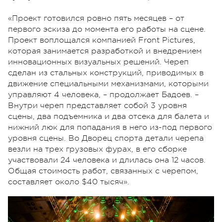
«Проект готовился ровно пять месяцев – от
первого эскиза до момента его работы на сцене.
Проект воплощался компанией Front Pictures,
которая занимается разработкой и внедрением
инновационных визуальных решений. Череп
сделан из стальных конструкций, приводимых в
движение специальными механизмами, которыми
управляют 4 человека, – продолжает Бадоев. –
Внутри череп представляет собой 3 уровня
сцены, два подъемника и два отсека для балета и
нижний люк для попадания в него из-под первого
уровня сцены. Во Дворец cпорта детали черепа
везли на трех грузовых фурах, в его сборке
участвовали 24 человека и длилась она 12 часов.
Общая стоимость работ, связанных с черепом,
составляет около $40 тысяч».