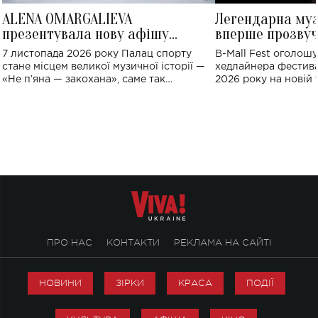
ALENA OMARGALIEVA
Легендарна му
презентувала нову афішу
вперше прозвуч
великого концерту в Палаці
Україні: де від
7 листопада 2026 року Палац спорту
B-Mall Fest оголош
спорту
стане місцем великої музичної історії —
хедлайнера фестива
«Не пʼяна — закохана», саме так
2026 року на новій т
символічно названо майбутній концерт
stage відбудеться у
ALENA OMARGALIEVA.
ENIGMA VOICES' OR
ПРО НАС
КОНТАКТИ
РЕКЛАМА НА САЙТІ
НОВИНИ
ЗІРКИ
КРАСА
ПОДІЇ