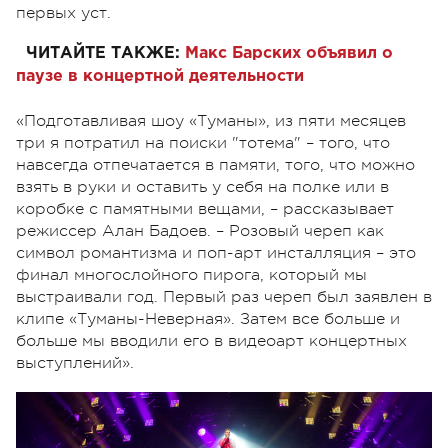
первых уст.
ЧИТАЙТЕ ТАКЖЕ:
Макс Барских объявил о
паузе в концертной деятельности
«Подготавливая шоу «Туманы», из пяти месяцев
три я потратил на поиски "тотема" – того, что
навсегда отпечатается в памяти, того, что можно
взять в руки и оставить у себя на полке или в
коробке с памятными вещами, – рассказывает
режиссер Алан Бадоев. – Розовый череп как
символ романтизма и поп-арт инсталляция – это
финал многослойного пирога, который мы
выстраивали год. Первый раз череп был заявлен в
клипе «Туманы-Неверная». Затем все больше и
больше мы вводили его в видеоарт концертных
выступлений».