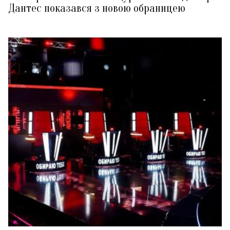
Дантес показався з новою обраницею