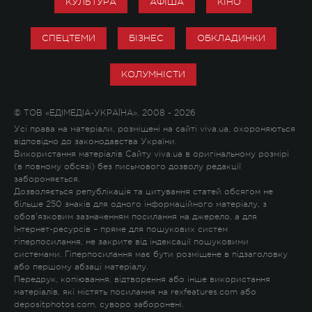
КУЛЬТУРА
АФІША
КІНО
СПЕЦТЕМИ
БІЗНЕС
ОБКЛАДИНКИ
КОЛУМНІСТИ
© ТОВ «ЕДІМЕДІА-УКРАЇНА», 2008 - 2026
Усі права на матеріали, розміщені на сайті viva.ua, охороняються
відповідно до законодавства України.
Використання матеріалів Сайту viva.ua в оригінальному розмірі
(в повному обсязі) без письмового дозволу редакції
забороняється.
Дозволяється републікація та цитування статей обсягом не
більше 250 знаків для одного інформаційного матеріалу, з
обов'язковим зазначенням посилання на джерело, а для
Інтернет-ресурсів – пряме для пошукових систем
гіперпосилання, не закрите від індексації пошуковими
системами. Гіперпосилання має бути розміщене в підзаголовку
або першому абзаці матеріалу.
Передрук, копіювання, відтворення або інше використання
матеріалів, які містять посилання на rexfeatures.com або
depositphotos.com, суворо заборонені.