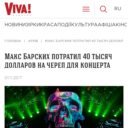
RU
НОВИНИ
ЗІРКИ
КРАСА
ПОДІЇ
КУЛЬТУРА
АФІША
КІНО
ГОЛОВНА
АРХІВ
МАКС БАРСКИХ ПОТРАТИЛ 40 ТЫСЯЧ ДОЛЛАРОВ
Макс Барских потратил 40 тысяч
долларов на череп для концерта
01.11.2017