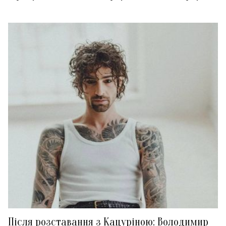
Після розставання з Кацуріною: Володимир