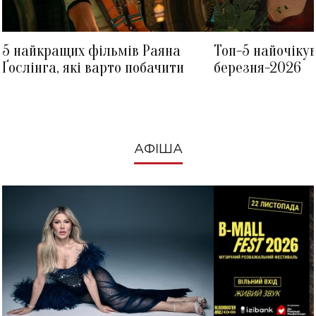
5 найкращих фільмів Раяна
Топ-5 найочіку
Ґослінга, які варто побачити
березня-2026
АФІША