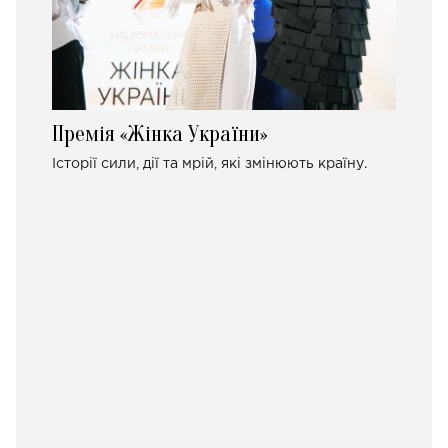
Премія «Жінка України»
Історії сили, дії та мрій, які змінюють країну.