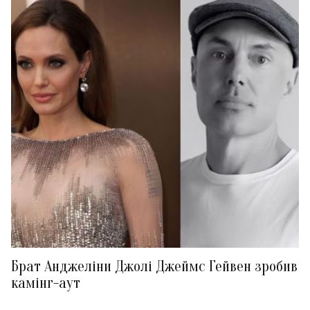
Брат Анджеліни Джолі Джеймс Гейвен зробив
камінг-аут