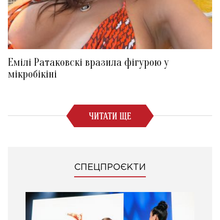
Емілі Ратаковскі вразила фігурою у
мікробікіні
ЧИТАТИ ЩЕ
СПЕЦПРОЄКТИ