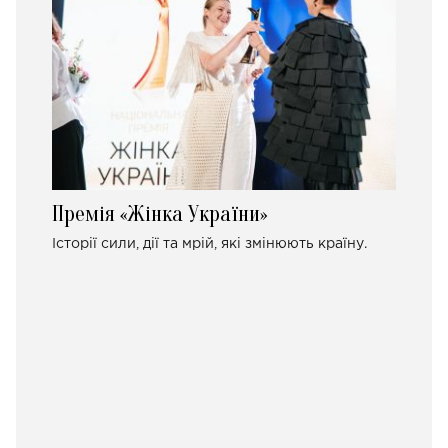
Премія «Жінка України»
Історії сили, дії та мрій, які змінюють країну.