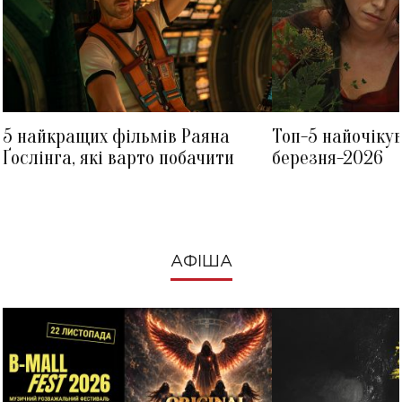
5 найкращих фільмів Раяна
Топ-5 найочіку
Ґослінга, які варто побачити
березня-2026
АФІША