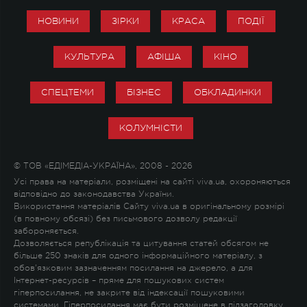
НОВИНИ
ЗІРКИ
КРАСА
ПОДІЇ
КУЛЬТУРА
АФІША
КІНО
СПЕЦТЕМИ
БІЗНЕС
ОБКЛАДИНКИ
КОЛУМНІСТИ
© ТОВ «ЕДІМЕДІА-УКРАЇНА», 2008 - 2026
Усі права на матеріали, розміщені на сайті viva.ua, охороняються
відповідно до законодавства України.
Використання матеріалів Сайту viva.ua в оригінальному розмірі
(в повному обсязі) без письмового дозволу редакції
забороняється.
Дозволяється републікація та цитування статей обсягом не
більше 250 знаків для одного інформаційного матеріалу, з
обов'язковим зазначенням посилання на джерело, а для
Інтернет-ресурсів – пряме для пошукових систем
гіперпосилання, не закрите від індексації пошуковими
системами. Гіперпосилання має бути розміщене в підзаголовку