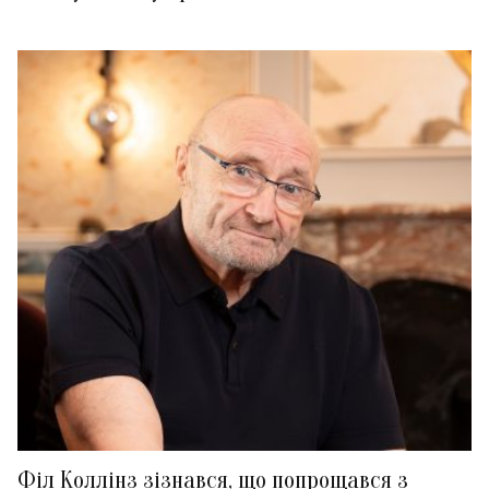
Філ Коллінз зізнався, що попрощався з