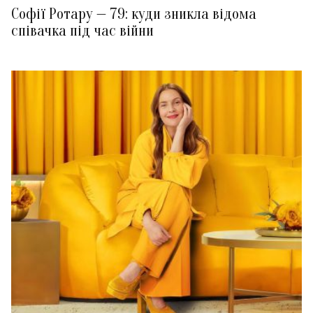
Софії Ротару — 79: куди зникла відома
співачка під час війни