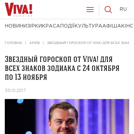
RU
НОВИНИ
ЗІРКИ
КРАСА
ПОДІЇ
КУЛЬТУРА
АФІША
КІНО
ГОЛОВНА
АРХІВ
ЗВЕЗДНЫЙ ГОРОСКОП ОТ VIVA! ДЛЯ ВСЕХ ЗНАКО
Звездный гороскоп от Viva! для
всех знаков зодиака с 24 октября
по 13 ноября
30.10.2017