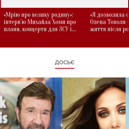
«Мрію про велику родину»:
«Я дозволила с
інтерв'ю Михайла Хоми про
Олена Тополя 
плани, концерти для ЗСУ і
життя після р
зміни під час війни
ДОСЬЄ