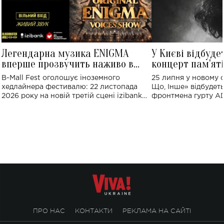
Легендарна музика ENIGMA
У Києві відбуде
вперше прозвучить наживо в
концерт пам'ят
Україні: де відбудеться концерт
Клименка: понад
B-Mall Fest оголошує іноземного
25 липня у новому o
виконають пісн
хедлайнера фестивалю: 22 листопада
Що, Інше» відбудеть
2026 року на новій третій сцені izibank
фронтмена гурту A
stage відбудеться українська прем'єра
Клименка. Це буде 
ENIGMA VOICES' ORIGINAL LIVE SHOW.
вечір, присвячений 
творчість стала си
справжньої любові д
ПРО НАС
КОНТАКТИ
РЕКЛАМА НА САЙТІ