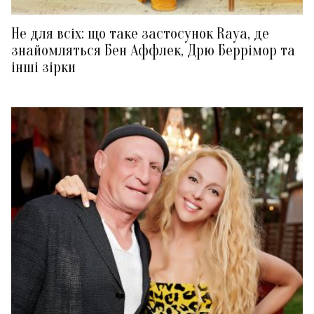
Не для всіх: що таке застосунок Raya, де
знайомляться Бен Аффлек, Дрю Беррімор та
інші зірки