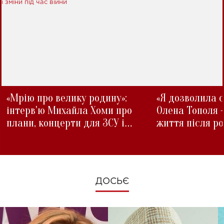
«Мрію про велику родину»:
«Я дозволила с
інтерв'ю Михайла Хоми про
Олена Тополя 
плани, концерти для ЗСУ і
життя після р
зміни під час війни
ДОСЬЄ