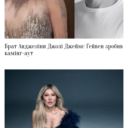
Брат Анджеліни Джолі Джеймс Гейвен зробив
камінг-аут