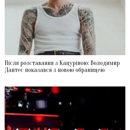
Після розставання з Кацуріною: Володимир
Дантес показався з новою обраницею