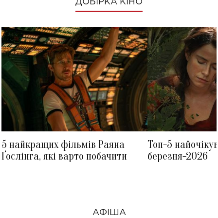
ДОБІРКА КІНО
5 найкращих фільмів Раяна
Топ-5 найочіку
Ґослінга, які варто побачити
березня-2026
АФІША