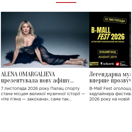
ALENA OMARGALIEVA
Легендарна му
презентувала нову афішу
вперше прозвуч
великого концерту в Палаці
Україні: де від
7 листопада 2026 року Палац спорту
B-Mall Fest оголош
спорту
стане місцем великої музичної історії —
хедлайнера фестива
«Не пʼяна — закохана», саме так
2026 року на новій т
символічно названо майбутній концерт
stage відбудеться у
ALENA OMARGALIEVA.
ENIGMA VOICES' OR