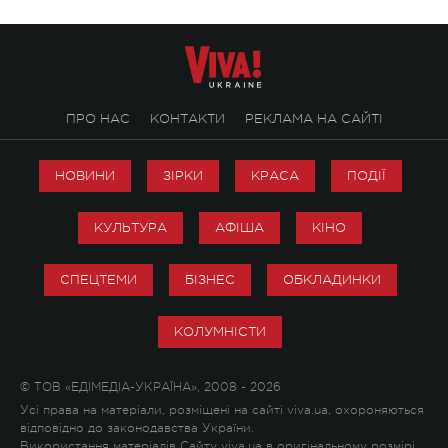
ПРО НАС
КОНТАКТИ
РЕКЛАМА НА САЙТІ
НОВИНИ
ЗІРКИ
КРАСА
ПОДІЇ
КУЛЬТУРА
АФІША
КІНО
СПЕЦТЕМИ
БІЗНЕС
ОБКЛАДИНКИ
КОЛУМНІСТИ
© ТОВ «ЕДІМЕДІА-УКРАЇНА», 2008 - 2026
Усі права на матеріали, розміщені на сайті viva.ua, охороняються
відповідно до законодавства України.
Використання матеріалів Сайту viva.ua в оригінальному розмірі