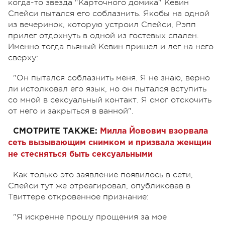
когда-то звезда "Карточного домика" Кевин
Спейси пытался его соблазнить. Якобы на одной
из вечеринок, которую устроил Спейси, Рэпп
прилег отдохнуть в одной из гостевых спален.
Именно тогда пьяный Кевин пришел и лег на него
сверху:
"Он пытался соблазнить меня. Я не знаю, верно
ли истолковал его язык, но он пытался вступить
со мной в сексуальный контакт. Я смог отскочить
от него и закрыться в ванной".
СМОТРИТЕ ТАКЖЕ:
Милла Йовович взорвала
сеть вызывающим снимком и призвала женщин
не стесняться быть сексуальными
Как только это заявление появилось в сети,
Спейси тут же отреагировал, опубликовав в
Твиттере откровенное признание:
"Я искренне прошу прощения за мое