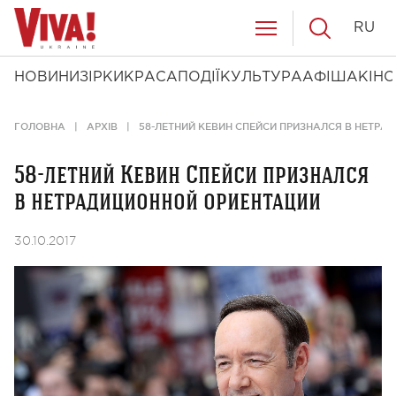
RU
НОВИНИ
ЗІРКИ
КРАСА
ПОДІЇ
КУЛЬТУРА
АФІША
КІНО
ГОЛОВНА
АРХІВ
58-ЛЕТНИЙ КЕВИН СПЕЙСИ ПРИЗНАЛСЯ В НЕТР
58-летний Кевин Спейси признался
в нетрадиционной ориентации
30.10.2017