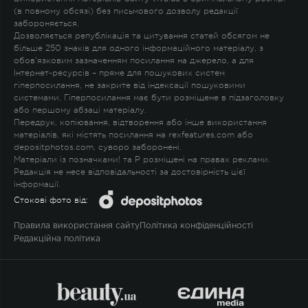
(в повному обсязі) без письмового дозволу редакції
забороняється.
Дозволяється републікація та цитування статей обсягом не
більше 250 знаків для одного інформаційного матеріалу, з
обов'язковим зазначенням посилання на джерело, а для
Інтернет-ресурсів – пряме для пошукових систем
гіперпосилання, не закрите від індексації пошуковими
системами. Гіперпосилання має бути розміщене в підзаголовку
або першому абзаці матеріалу.
Передрук, копіювання, відтворення або інше використання
матеріалів, які містять посилання на rexfeatures.com або
depositphotos.com, суворо заборонені.
Матеріали із позначками
!
та
P
розміщені на правах реклами.
Редакція не несе відповідальності за достовірність цієї
інформації.
Стокові фото від:
Правила використання сайту
Політика конфіденційності
Редакційна політика