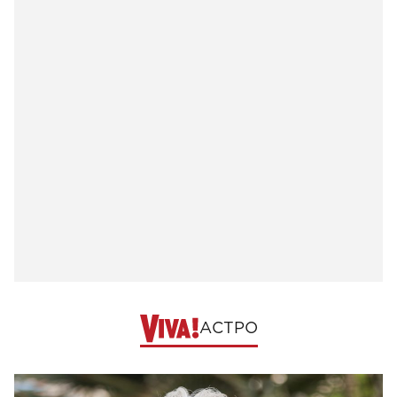
АСТРО