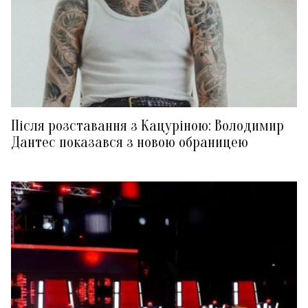
Після розставання з Кацуріною: Володимир
Дантес показався з новою обраницею