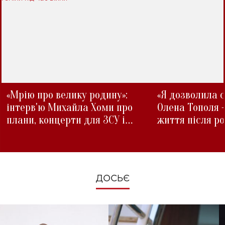
«Мрію про велику родину»:
«Я дозволила с
інтерв'ю Михайла Хоми про
Олена Тополя 
плани, концерти для ЗСУ і
життя після р
зміни під час війни
ДОСЬЄ