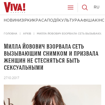
RU
НОВИНИ
ЗІРКИ
КРАСА
ПОДІЇ
КУЛЬТУРА
АФІША
КІНО
ГОЛОВНА
АРХІВ
МИЛЛА ЙОВОВИЧ ВЗОРВАЛА СЕТЬ ВЫЗЫВАЮЩИМ
Милла Йовович взорвала сеть
вызывающим снимком и призвала
женщин не стесняться быть
сексуальными
27.10.2017