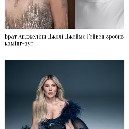
Брат Анджеліни Джолі Джеймс Гейвен зробив
камінг-аут