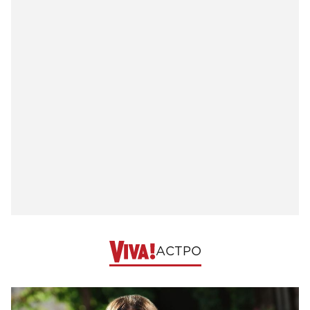
АСТРО