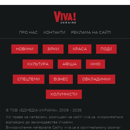
ПРО НАС
КОНТАКТИ
РЕКЛАМА НА САЙТІ
НОВИНИ
ЗІРКИ
КРАСА
ПОДІЇ
КУЛЬТУРА
АФІША
КІНО
СПЕЦТЕМИ
БІЗНЕС
ОБКЛАДИНКИ
КОЛУМНІСТИ
© ТОВ «ЕДІМЕДІА-УКРАЇНА», 2008 - 2026
Усі права на матеріали, розміщені на сайті viva.ua, охороняються
відповідно до законодавства України.
Використання матеріалів Сайту viva.ua в оригінальному розмірі