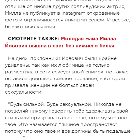
отличие от многие других голливудских актрис,
Милла не публикует в Instagram откровенные
фото и ограничивается личными селфи. И все же,
бывают исключения.
СМОТРИТЕ ТАКЖЕ:
Молодая мама Милла
Йовович вышла в свет без нижнего белья
На днях, поклонники Йовович были крайне
удивлены, так как их любимица не только
разместила в сети сексуальный снимок, но также
оставила довольно смелое послание, в котором
призвала женщин не бояться своей
сексуальности:
"Будь сильной. Будь сексуальной. Никогда не
позволяй никому говорить тебе сдерживать свой
стиль или прикрывать свое тело, потому что оно
твое. Это называется "личное пространство",
потому что оно твое и все должны быть подальше