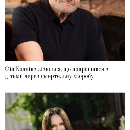
Філ Коллінз зізнався, що попрощався з
дітьми через смертельну хворобу