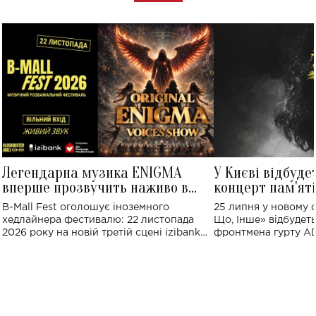
Легендарна музика ENIGMA
У Києві відбуде
вперше прозвучить наживо в
концерт пам'ят
Україні: де відбудеться концерт
Клименка: понад
B-Mall Fest оголошує іноземного
25 липня у новому o
виконають пісн
хедлайнера фестивалю: 22 листопада
Що, Інше» відбудеть
2026 року на новій третій сцені izibank
фронтмена гурту A
stage відбудеться українська прем'єра
Клименка. Це буде 
ENIGMA VOICES' ORIGINAL LIVE SHOW.
вечір, присвячений 
творчість стала си
справжньої любові д