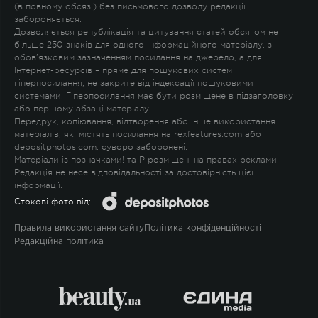
(в повному обсязі) без письмового дозволу редакції
забороняється.
Дозволяється републікація та цитування статей обсягом не
більше 250 знаків для одного інформаційного матеріалу, з
обов'язковим зазначенням посилання на джерело, а для
Інтернет-ресурсів – пряме для пошукових систем
гіперпосилання, не закрите від індексації пошуковими
системами. Гіперпосилання має бути розміщене в підзаголовку
або першому абзаці матеріалу.
Передрук, копіювання, відтворення або інше використання
матеріалів, які містять посилання на rexfeatures.com або
depositphotos.com, суворо заборонені.
Матеріали із позначками
!
та
P
розміщені на правах реклами.
Редакція не несе відповідальності за достовірність цієї
інформації.
Стокові фото від:
Правила використання сайту
Політика конфіденційності
Редакційна політика