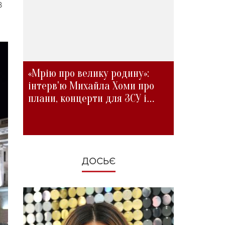
В
«Мрію про велику родину»:
інтерв'ю Михайла Хоми про
плани, концерти для ЗСУ і
зміни під час війни
ДОСЬЄ