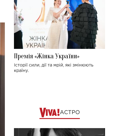
Премія «Жінка України»
Історії сили, дії та мрій, які змінюють
країну.
АСТРО