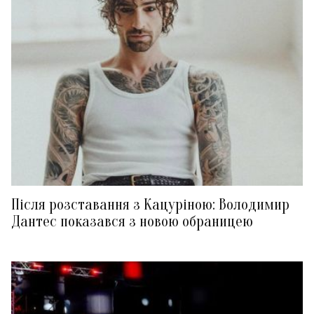
Після розставання з Кацуріною: Володимир
Дантес показався з новою обраницею