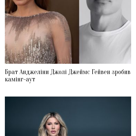
Брат Анджеліни Джолі Джеймс Гейвен зробив
камінг-аут