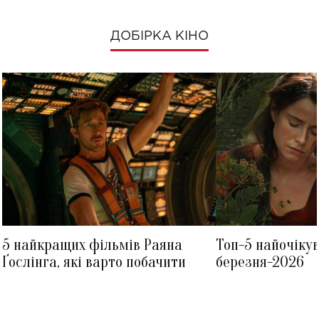
ДОБІРКА КІНО
5 найкращих фільмів Раяна
Топ-5 найочіку
Ґослінга, які варто побачити
березня-2026