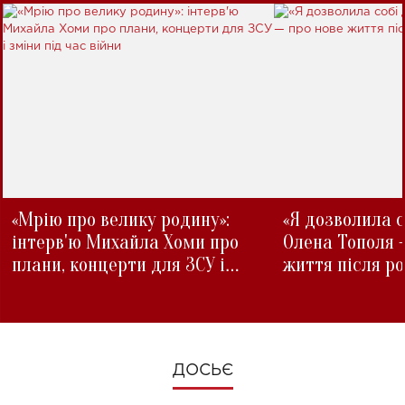
«Мрію про велику родину»:
«Я дозволила с
інтерв'ю Михайла Хоми про
Олена Тополя 
плани, концерти для ЗСУ і
життя після р
зміни під час війни
ДОСЬЄ