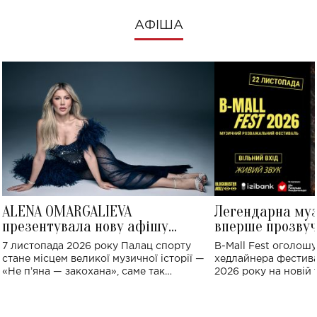
АФІША
ALENA OMARGALIEVA
Легендарна му
презентувала нову афішу
вперше прозвуч
великого концерту в Палаці
Україні: де від
7 листопада 2026 року Палац спорту
B-Mall Fest оголош
спорту
стане місцем великої музичної історії —
хедлайнера фестива
«Не пʼяна — закохана», саме так
2026 року на новій т
символічно названо майбутній концерт
stage відбудеться у
ALENA OMARGALIEVA.
ENIGMA VOICES' OR