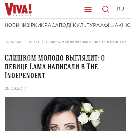
RU
НОВИНИ
ЗІРКИ
КРАСА
ПОДІЇ
КУЛЬТУРА
АФІША
КІНО
ГОЛОВНА
АРХІВ
СЛИШКОМ МОЛОДО ВЫГЛЯДИТ: О ПЕВИЦЕ LAMA 
Слишком молодо выглядит: о
певице Lama написали в The
Independent
28.09.2017