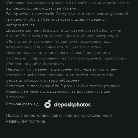
Усі права на матеріали, розміщені на сайті viva.ua, охороняються
відповідно до законодавства України.
Використання матеріалів Сайту viva.ua в оригінальному розмірі
(в повному обсязі) без письмового дозволу редакції
забороняється.
Дозволяється републікація та цитування статей обсягом не
більше 250 знаків для одного інформаційного матеріалу, з
обов'язковим зазначенням посилання на джерело, а для
Інтернет-ресурсів – пряме для пошукових систем
гіперпосилання, не закрите від індексації пошуковими
системами. Гіперпосилання має бути розміщене в підзаголовку
або першому абзаці матеріалу.
Передрук, копіювання, відтворення або інше використання
матеріалів, які містять посилання на rexfeatures.com або
depositphotos.com, суворо заборонені.
Матеріали із позначками
!
та
P
розміщені на правах реклами.
Редакція не несе відповідальності за достовірність цієї
інформації.
Стокові фото від:
Правила використання сайту
Політика конфіденційності
Редакційна політика