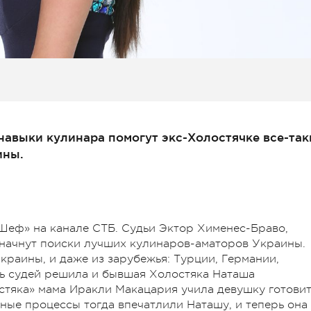
навыки кулинара помогут экс-Холостячке все-так
ины.
рШеф» на канале СТБ. Судьи Эктор Хименес-Браво,
 начнут поиски лучших кулинаров-аматоров Украины.
Украины, и даже из зарубежья: Турции, Германии,
ть судей решила и бывшая Холостяка Наташа
стяка» мама Иракли Макацария учила девушку готовит
ые процессы тогда впечатлили Наташу, и теперь она