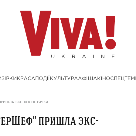
И
ЗІРКИ
КРАСА
ПОДІЇ
КУЛЬТУРА
АФІША
КІНО
СПЕЦТЕМ
 ПРИШЛА ЭКС-ХОЛОСТЯЧКА
терШеф" пришла экс-