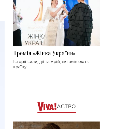
Премія «Жінка України»
Історії сили, дії та мрій, які змінюють
країну.
АСТРО