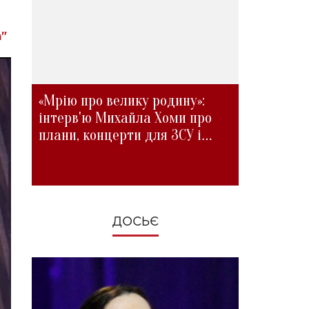
а"
«Мрію про велику родину»:
інтерв'ю Михайла Хоми про
плани, концерти для ЗСУ і
зміни під час війни
ДОСЬЄ