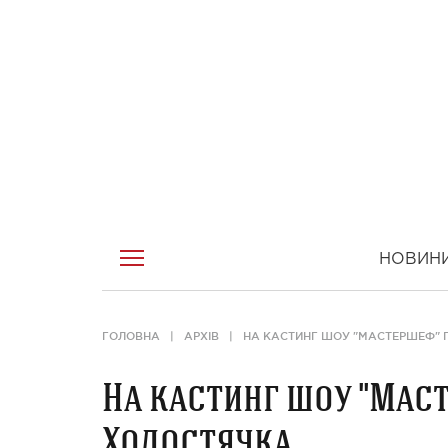
НОВИН
ГОЛОВНА
АРХІВ
НА КАСТИНГ ШОУ "МАСТЕРШЕФ"
На кастинг шоу "Мас
Холостячка