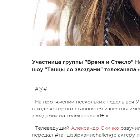
Участница группы "Время и Стекло" Н
шоу "Танцы со звездами" телеканала «
#@#
На протяжении нескольких недель вся У
в ходе которого становятся известны им
звездами» на телеканале «1+1».
Телеведущий
Александр Скичко
озвучил
передал #танціззіркамиchallenge актеру