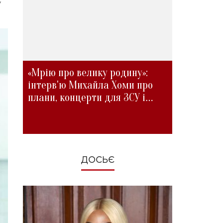
у
«Мрію про велику родину»:
інтерв'ю Михайла Хоми про
плани, концерти для ЗСУ і
зміни під час війни
ДОСЬЄ