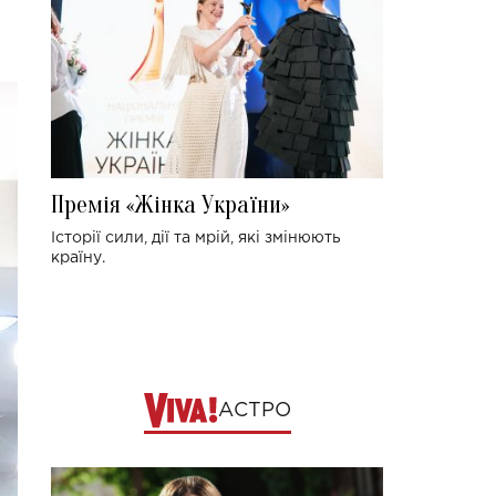
Премія «Жінка України»
Історії сили, дії та мрій, які змінюють
країну.
АСТРО