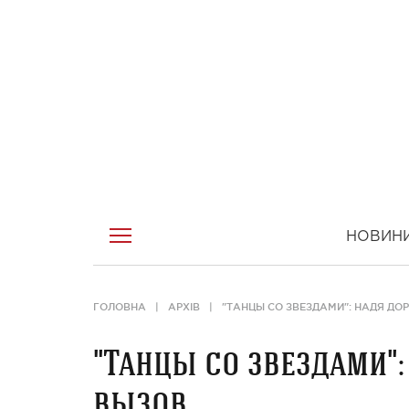
НОВИН
ГОЛОВНА
АРХІВ
"ТАНЦЫ СО ЗВЕЗДАМИ": НАДЯ ДО
"Танцы со звездами":
вызов