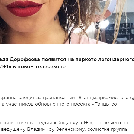
адя Дорофеева появится на паркете легендарног
1+1» в новом телесезоне
краина следит за грандиозным #танціззіркамиchalleng
ена участников обновленного проекта «Танцы со
 свой ответ в студии «Сніданку з 1+1», после чего он
 и ведущему Владимиру Зеленскому, солистке группы