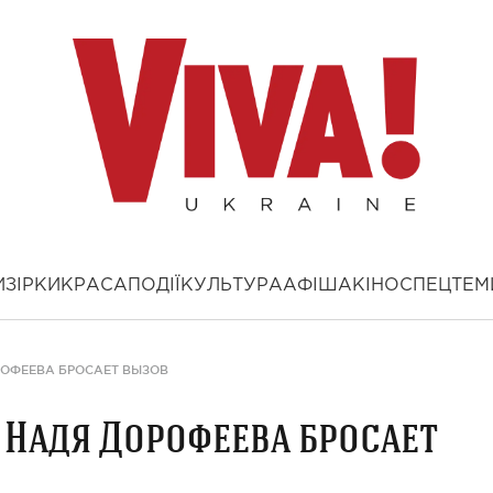
И
ЗІРКИ
КРАСА
ПОДІЇ
КУЛЬТУРА
АФІША
КІНО
СПЕЦТЕМ
РОФЕЕВА БРОСАЕТ ВЫЗОВ
 Надя Дорофеева бросает