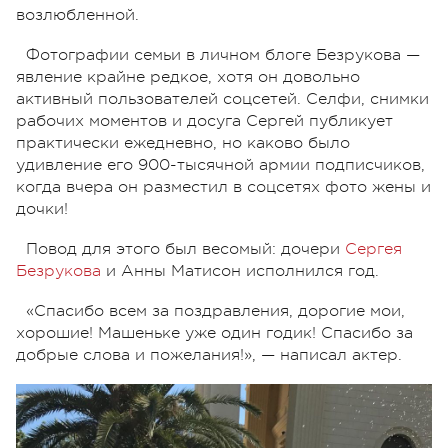
возлюбленной.
Фотографии семьи в личном блоге Безрукова —
явление крайне редкое, хотя он довольно
активный пользователей соцсетей. Селфи, снимки
рабочих моментов и досуга Сергей публикует
практически ежедневно, но каково было
удивление его 900-тысячной армии подписчиков,
когда вчера он разместил в соцсетях фото жены и
дочки!
Повод для этого был весомый: дочери
Сергея
Безрукова
и Анны Матисон исполнился год.
«Спасибо всем за поздравления, дорогие мои,
хорошие! Машеньке уже один годик! Спасибо за
добрые слова и пожелания!», — написал актер.