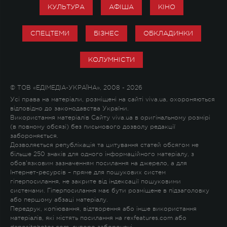
КУЛЬТУРА
АФІША
КІНО
СПЕЦТЕМИ
БІЗНЕС
ОБКЛАДИНКИ
КОЛУМНІСТИ
© ТОВ «ЕДІМЕДІА-УКРАЇНА», 2008 - 2026
Усі права на матеріали, розміщені на сайті viva.ua, охороняються
відповідно до законодавства України.
Використання матеріалів Сайту viva.ua в оригінальному розмірі
(в повному обсязі) без письмового дозволу редакції
забороняється.
Дозволяється републікація та цитування статей обсягом не
більше 250 знаків для одного інформаційного матеріалу, з
обов'язковим зазначенням посилання на джерело, а для
Інтернет-ресурсів – пряме для пошукових систем
гіперпосилання, не закрите від індексації пошуковими
системами. Гіперпосилання має бути розміщене в підзаголовку
або першому абзаці матеріалу.
Передрук, копіювання, відтворення або інше використання
матеріалів, які містять посилання на rexfeatures.com або