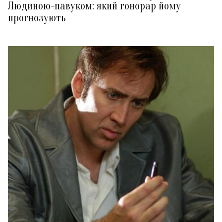
Людиною-павуком: який гонорар йому
прогнозують