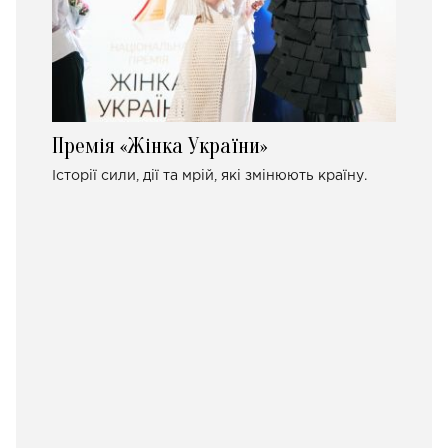
Премія «Жінка України»
Історії сили, дії та мрій, які змінюють країну.