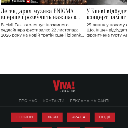
Легендарна музика ENIGMA
У Києві відбуде
вперше прозвучить наживо в
концерт пам'ят
Україні: де відбудеться концерт
Клименка: понад
B-Mall Fest оголошує іноземного
25 липня у новому o
виконають пісн
хедлайнера фестивалю: 22 листопада
Що, Інше» відбудеть
2026 року на новій третій сцені izibank
фронтмена гурту A
stage відбудеться українська прем'єра
Клименка. Це буде 
ENIGMA VOICES' ORIGINAL LIVE SHOW.
вечір, присвячений 
творчість стала си
справжньої любові д
ПРО НАС
КОНТАКТИ
РЕКЛАМА НА САЙТІ
НОВИНИ
ЗІРКИ
КРАСА
ПОДІЇ