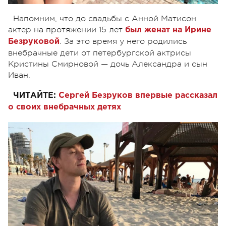
Напомним, что до свадьбы с Анной Матисон
актер на протяжении 15 лет
был женат на Ирине
. За это время у него родились
Безруковой
внебрачные дети от петербургской актрисы
Кристины Смирновой — дочь Александра и сын
Иван.
ЧИТАЙТЕ:
Сергей Безруков впервые рассказал
о своих внебрачных детях