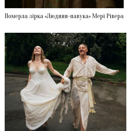
Померла зірка «Людини-павука» Мері Рівера