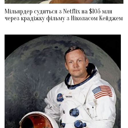
Мільярдер судиться з Netflix на $105 млн
через крадіжку фільму з Ніколасом Кейджем