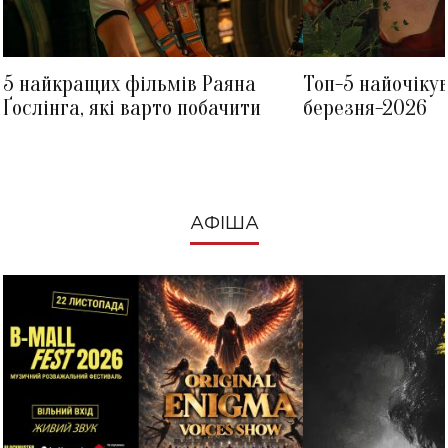
5 найкращих фільмів Раяна
Топ-5 найочіку
Ґослінга, які варто побачити
березня-2026
АФІША