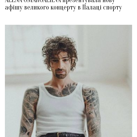
афішу великого концерту в Палаці спорту