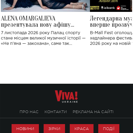
ALENA OMARGALIEVA
Легендарна му
презентувала нову афішу
вперше прозвуч
великого концерту в Палаці
Україні: де від
7 листопада 2026 року Палац спорту
B-Mall Fest оголош
спорту
стане місцем великої музичної історії —
хедлайнера фестива
«Не пʼяна — закохана», саме так
2026 року на новій т
символічно названо майбутній концерт
stage відбудеться у
ALENA OMARGALIEVA.
ENIGMA VOICES' OR
ПРО НАС
КОНТАКТИ
РЕКЛАМА НА САЙТІ
НОВИНИ
ЗІРКИ
КРАСА
ПОДІЇ