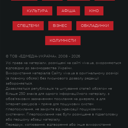
КУЛЬТУРА
АФІША
КІНО
СПЕЦТЕМИ
БІЗНЕС
ОБКЛАДИНКИ
КОЛУМНІСТИ
© ТОВ «ЕДІМЕДІА-УКРАЇНА», 2008 - 2026
Усі права на матеріали, розміщені на сайті viva.ua, охороняються
відповідно до законодавства України.
Використання матеріалів Сайту viva.ua в оригінальному розмірі
(в повному обсязі) без письмового дозволу редакції
забороняється.
Дозволяється републікація та цитування статей обсягом не
більше 250 знаків для одного інформаційного матеріалу, з
обов'язковим зазначенням посилання на джерело, а для
Інтернет-ресурсів – пряме для пошукових систем
гіперпосилання, не закрите від індексації пошуковими
системами. Гіперпосилання має бути розміщене в підзаголовку
або першому абзаці матеріалу.
Передрук, копіювання, відтворення або інше використання