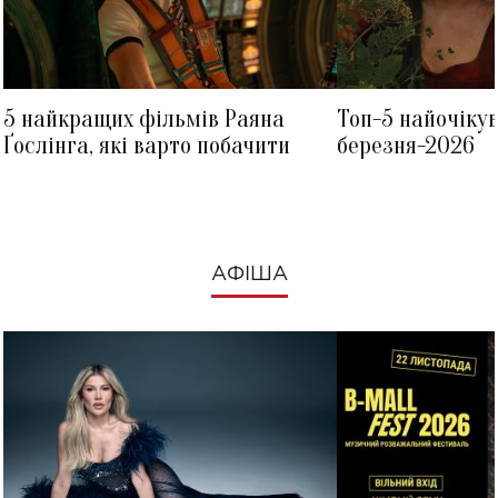
5 найкращих фільмів Раяна
Топ-5 найочіку
Ґослінга, які варто побачити
березня-2026
АФІША