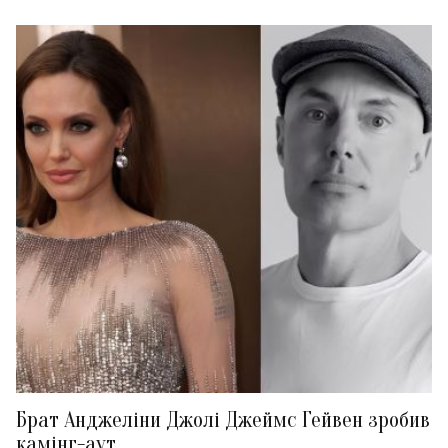
Брат Анджеліни Джолі Джеймс Гейвен зробив
камінг-аут