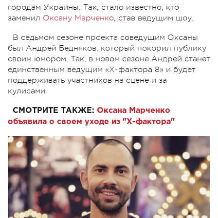
городам Украины. Так, стало известно, кто
заменил
Оксану Марченко
, став ведущим шоу.
В седьмом сезоне проекта соведущим Оксаны
был Андрей Бедняков, который покорил публику
своим юмором. Так, в новом сезоне Андрей станет
единственным ведущим «Х-фактора 8» и будет
поддерживать участников на сцене и за
кулисами.
СМОТРИТЕ ТАКЖЕ:
Оксана Марченко
объявила о своем уходе из "Х-фактора"