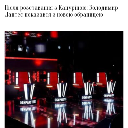
Після розставання з Кацуріною: Володимир
Дантес показався з новою обраницею