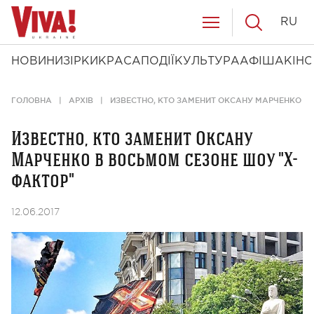
RU
НОВИНИ
ЗІРКИ
КРАСА
ПОДІЇ
КУЛЬТУРА
АФІША
КІНО
ГОЛОВНА
АРХІВ
ИЗВЕСТНО, КТО ЗАМЕНИТ ОКСАНУ МАРЧЕНКО В
Известно, кто заменит Оксану
Марченко в восьмом сезоне шоу "Х-
фактор"
12.06.2017