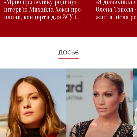
«Мрію про велику родину»:
«Я дозволила с
інтерв'ю Михайла Хоми про
Олена Тополя 
плани, концерти для ЗСУ і
життя після р
зміни під час війни
ДОСЬЄ