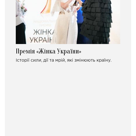
Премія «Жінка України»
Історії сили, дії та мрій, які змінюють країну.