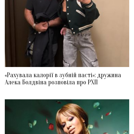
«Рахувала калорії в зубній пасті»: дружина
Алека Болдвіна розповіла про РХП