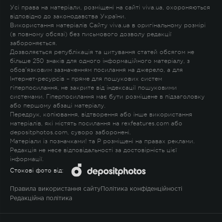
Усі права на матеріали, розміщені на сайті viva.ua, охороняються
відповідно до законодавства України.
Використання матеріалів Сайту viva.ua в оригінальному розмірі
(в повному обсязі) без письмового дозволу редакції
забороняється.
Дозволяється републікація та цитування статей обсягом не
більше 250 знаків для одного інформаційного матеріалу, з
обов'язковим зазначенням посилання на джерело, а для
Інтернет-ресурсів – пряме для пошукових систем
гіперпосилання, не закрите від індексації пошуковими
системами. Гіперпосилання має бути розміщене в підзаголовку
або першому абзаці матеріалу.
Передрук, копіювання, відтворення або інше використання
матеріалів, які містять посилання на rexfeatures.com або
depositphotos.com, суворо заборонені.
Матеріали із позначками
!
та
P
розміщені на правах реклами.
Редакція не несе відповідальності за достовірність цієї
інформації.
Стокові фото від:
Правила використання сайту
Політика конфіденційності
Редакційна політика