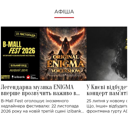
АФІША
Легендарна музика ENIGMA
У Києві відбуде
вперше прозвучить наживо в
концерт пам'ят
Україні: де відбудеться концерт
Клименка: понад
B-Mall Fest оголошує іноземного
25 липня у новому o
виконають пісн
хедлайнера фестивалю: 22 листопада
Що, Інше» відбудеть
2026 року на новій третій сцені izibank
фронтмена гурту A
stage відбудеться українська прем'єра
Клименка. Це буде 
ENIGMA VOICES' ORIGINAL LIVE SHOW.
вечір, присвячений 
творчість стала си