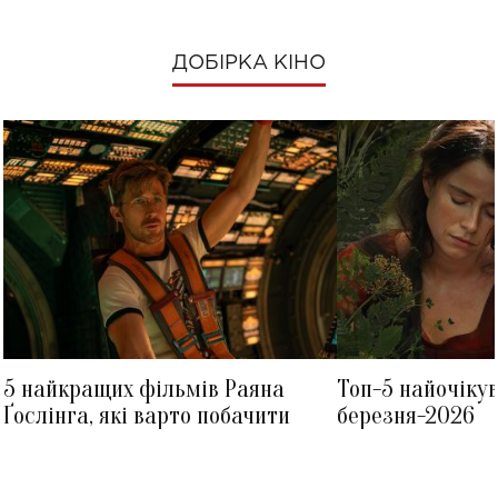
ДОБІРКА КІНО
5 найкращих фільмів Раяна
Топ-5 найочіку
Ґослінга, які варто побачити
березня-2026