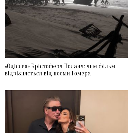
«Одіссея» Крістофера Нолана: чим фільм
відрізняється від поеми Гомера