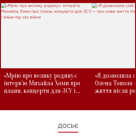
«Мрію про велику родину»:
«Я дозволила с
інтерв'ю Михайла Хоми про
Олена Тополя 
плани, концерти для ЗСУ і
життя після р
зміни під час війни
ДОСЬЄ