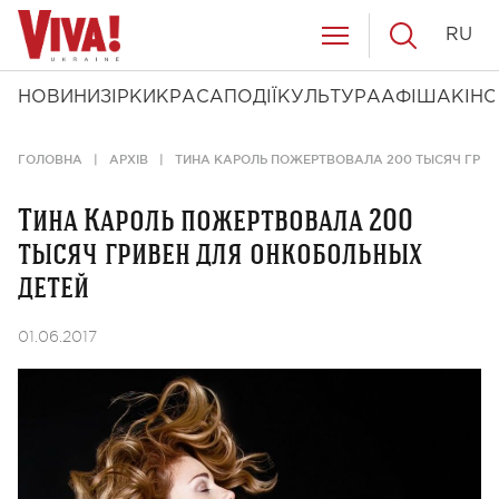
RU
НОВИНИ
ЗІРКИ
КРАСА
ПОДІЇ
КУЛЬТУРА
АФІША
КІНО
ГОЛОВНА
АРХІВ
ТИНА КАРОЛЬ ПОЖЕРТВОВАЛА 200 ТЫСЯЧ ГРИВ
Тина Кароль пожертвовала 200
тысяч гривен для онкобольных
детей
01.06.2017