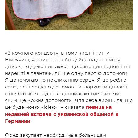
«З кожного концерту, в тому числі і тут, у
Німеччині, частина заробітку йде на допомогу
діткам, і я дуже пишаюся, що саме цими днями ми
нарешті відвантажили ще одну партію допомоги.
Я допомогаю по покликанню серця. Я це роблю
сама, мені радісно допомагати, дарувати діткам і
їхнім батькам надію. Я допомагаю тим життям,
яким ще можна допомогти. Для себе вирішила, що
це буде моєю місією», – сказала
певица на
недавней встрече с украинской общиной в
.
Германии
Фонд закупает необходимые больницам