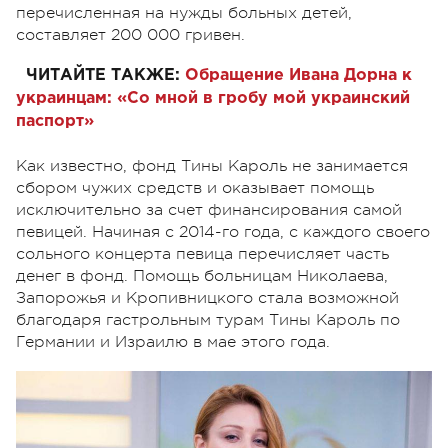
перечисленная на нужды больных детей,
составляет 200 000 гривен.
ЧИТАЙТЕ ТАКЖЕ:
Обращение Ивана Дорна к
украинцам: «Со мной в гробу мой украинский
паспорт»
Как известно, фонд Тины Кароль не занимается
сбором чужих средств и оказывает помощь
исключительно за счет финансирования самой
певицей. Начиная с 2014-го года, с каждого своего
сольного концерта певица перечисляет часть
денег в фонд. Помощь больницам Николаева,
Запорожья и Кропивницкого стала возможной
благодаря гастрольным турам Тины Кароль по
Германии и Израилю в мае этого года.