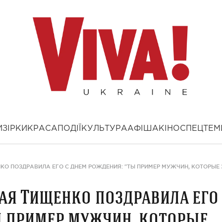
И
ЗІРКИ
КРАСА
ПОДІЇ
КУЛЬТУРА
АФІША
КІНО
СПЕЦТЕМ
О ПОЗДРАВИЛА ЕГО С ДНЕМ РОЖДЕНИЯ: "ТЫ ПРИМЕР МУЖЧИН, КОТОРЫЕ 
ая Тищенко поздравила его
ы пример мужчин, которые