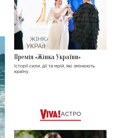
Премія «Жінка України»
Історії сили, дії та мрій, які змінюють
країну.
АСТРО