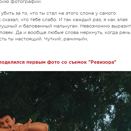
орию фотографии.
 убить за то, что ты стал на этого слона у самого
сказал, что тебе слабо. И так каждый раз, я как злая
лушный и балованный мальчуган. Невозможно выразит
еловек. Да и вообще любые слова меркнуть, когда речь
есть ты настоящий. Чуткий, ранимый»,
поделился первым фото со съемок "Ревизора"