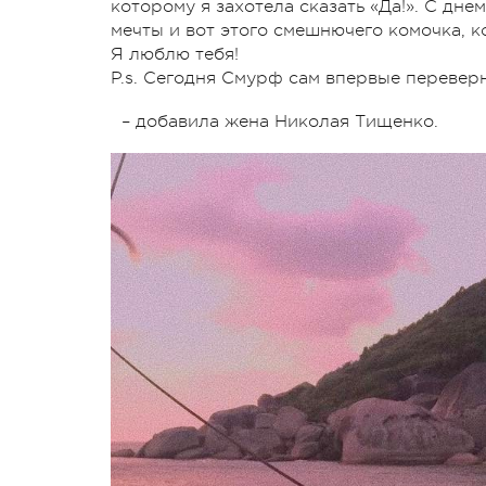
которому я захотела сказать «Да!». С дн
мечты и вот этого смешнючего комочка, ко
Я люблю тебя!
P.s. Сегодня Смурф сам впервые переверн
– добавила жена Николая Тищенко.