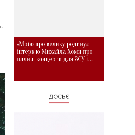
ь,
«Мрію про велику родину»:
інтерв'ю Михайла Хоми про
плани, концерти для ЗСУ і
зміни під час війни
ДОСЬЄ