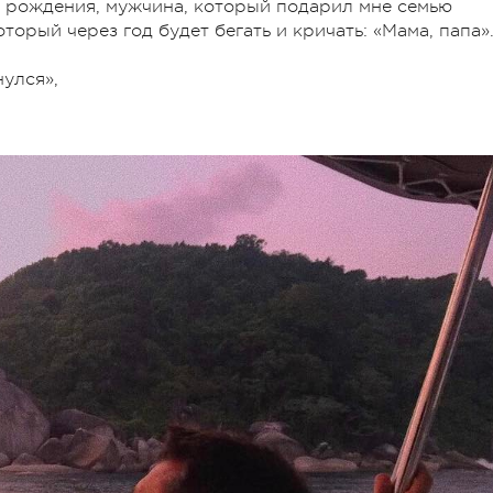
ем рождения, мужчина, который подарил мне семью
торый через год будет бегать и кричать: «Мама, папа»
улся»,