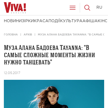
RU
НОВИНИ
ЗІРКИ
КРАСА
ПОДІЇ
КУЛЬТУРА
АФІША
КІНО
ГОЛОВНА
АРХІВ
МУЗА АЛАНА БАДОЕВА TAYANNA: "В САМЫЕ С
Муза Алана Бадоева Tayanna: "В
самые сложные моменты жизни
нужно танцевать"
12.05.2017