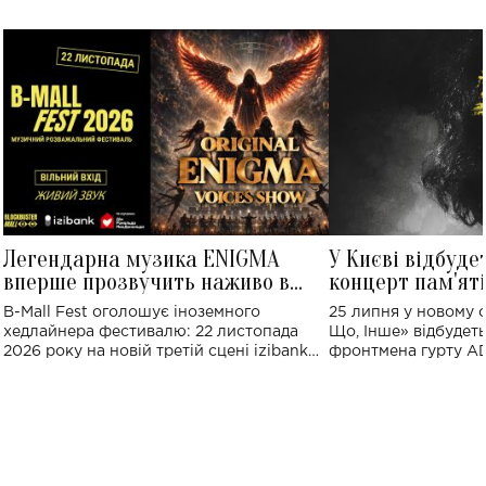
Легендарна музика ENIGMA
У Києві відбуде
вперше прозвучить наживо в
концерт пам'ят
Україні: де відбудеться концерт
Клименка: понад
B-Mall Fest оголошує іноземного
25 липня у новому o
виконають пісн
хедлайнера фестивалю: 22 листопада
Що, Інше» відбудеть
2026 року на новій третій сцені izibank
фронтмена гурту A
stage відбудеться українська прем'єра
Клименка. Це буде 
ENIGMA VOICES' ORIGINAL LIVE SHOW.
вечір, присвячений 
творчість стала си
справжньої любові д