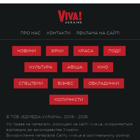
ПРО НАС
КОНТАКТИ
РЕКЛАМА НА САЙТІ
НОВИНИ
ЗІРКИ
КРАСА
ПОДІЇ
КУЛЬТУРА
АФІША
КІНО
СПЕЦТЕМИ
БІЗНЕС
ОБКЛАДИНКИ
КОЛУМНІСТИ
© ТОВ «ЕДІМЕДІА-УКРАЇНА», 2008 - 2026
Усі права на матеріали, розміщені на сайті viva.ua, охороняються
відповідно до законодавства України.
Використання матеріалів Сайту viva.ua в оригінальному розмірі