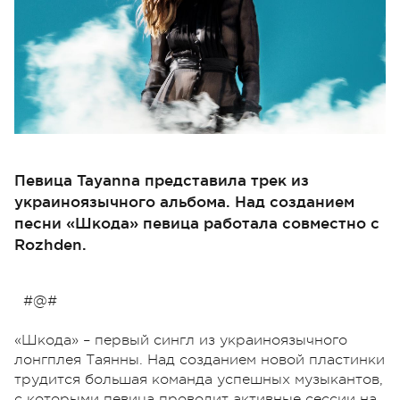
Певица Tayanna представила трек из
украиноязычного альбома. Над созданием
песни «Шкода» певица работала совместно с
Rozhden.
#@#
«Шкода» – первый сингл из украиноязычного
лонгплея Таянны. Над созданием новой пластинки
трудится большая команда успешных музыкантов,
с которыми певица проводит активные сессии на