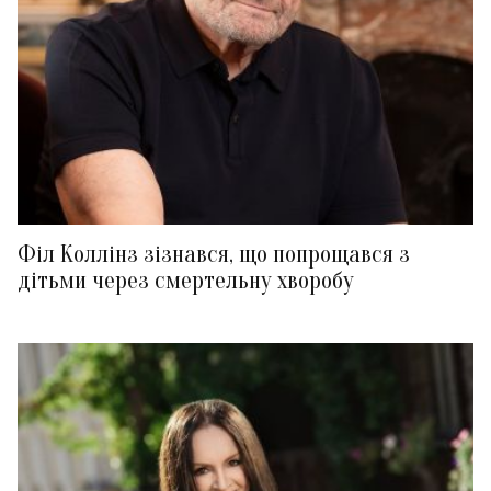
Філ Коллінз зізнався, що попрощався з
дітьми через смертельну хворобу