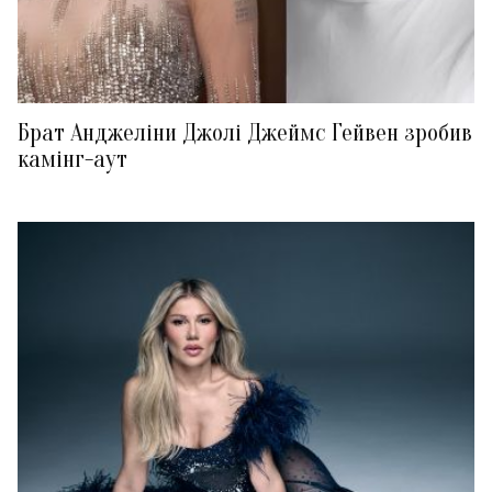
Брат Анджеліни Джолі Джеймс Гейвен зробив
камінг-аут