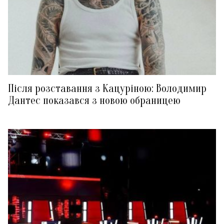
Після розставання з Кацуріною: Володимир
Дантес показався з новою обраницею