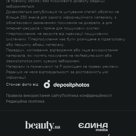
(в повному обсязі) без письмового дозволу редакції
забороняється.
Дозволяється републікація та цитування статей обсягом не
більше 250 знаків для одного інформаційного матеріалу, з
обов'язковим зазначенням посилання на джерело, а для
Інтернет-ресурсів – пряме для пошукових систем
гіперпосилання, не закрите від індексації пошуковими
системами. Гіперпосилання має бути розміщене в підзаголовку
або першому абзаці матеріалу.
Передрук, копіювання, відтворення або інше використання
матеріалів, які містять посилання на rexfeatures.com або
depositphotos.com, суворо заборонені.
Матеріали із позначками
!
та
P
розміщені на правах реклами.
Редакція не несе відповідальності за достовірність цієї
інформації.
Стокові фото від:
Правила використання сайту
Політика конфіденційності
Редакційна політика