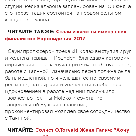
студии. Релиз альбома запланирован на 10 июня, а
его презентация состоится на первом сольном
концерте Tayanna.
ЧИТАЙТЕ ТАКЖЕ:
Стали известны имена всех
финалистов Евровидения-2017
Саундпродюсером трека «Шкода» выступил друг
и коллега певицы – Rozhden, благодаря которому
лирический трек зазвучал ритмично. «Я очень рад
работе с Таянной. Изначально песня должна была
быть медленной, но я услышал ее по-своему и
решил сделать яркий и уверенный в себе трек.
Вдохновением в работе над ним послужило
творчество группы Moloko и сочетание
танцевальной музыки с фанком», –
прокомментировал Rozhden свое сотрудничество
с Таянной.
ЧИТАЙТЕ:
Солист O.Torvald Женя Галич: "Хочу