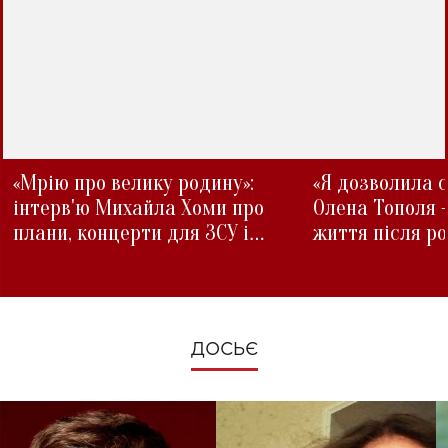
«Мрію про велику родину»:
«Я дозволила с
інтерв'ю Михайла Хоми про
Олена Тополя 
плани, концерти для ЗСУ і
життя після р
зміни під час війни
ДОСЬЄ