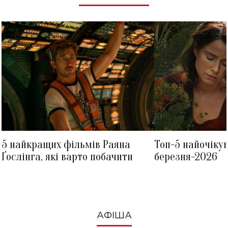
5 найкращих фільмів Раяна
Топ-5 найочіку
Ґослінга, які варто побачити
березня-2026
АФІША