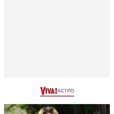
АСТРО