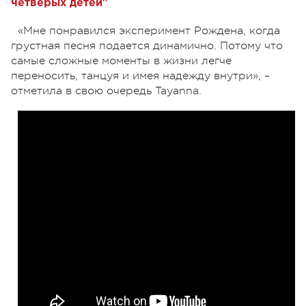
четверых детей"
«Мне понравился эксперимент Рождена, когда
грустная песня подается динамично. Потому что
самые сложные моменты в жизни легче
переносить, танцуя и имея надежду внутри», –
отметила в свою очередь Tayanna.