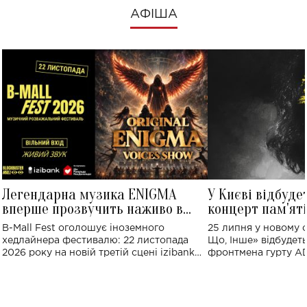
АФІША
Легендарна музика ENIGMA
У Києві відбуде
вперше прозвучить наживо в
концерт пам'ят
Україні: де відбудеться концерт
Клименка: понад
B-Mall Fest оголошує іноземного
25 липня у новому o
виконають пісн
хедлайнера фестивалю: 22 листопада
Що, Інше» відбудеть
2026 року на новій третій сцені izibank
фронтмена гурту A
stage відбудеться українська прем'єра
Клименка. Це буде 
ENIGMA VOICES' ORIGINAL LIVE SHOW.
вечір, присвячений 
творчість стала си
справжньої любові д