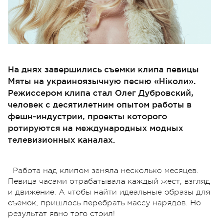
На днях завершились съемки клипа певицы
Мяты на украиноязычную песню «Нiколи».
Режиссером клипа стал Олег Дубровский,
человек с десятилетним опытом работы в
фешн-индустрии, проекты которого
ротируются на международных модных
телевизионных каналах.
Работа над клипом заняла несколько месяцев.
Певица часами отрабатывала каждый жест, взгляд
и движение. А чтобы найти идеальные образы для
съемок, пришлось перебрать массу нарядов. Но
результат явно того стоил!