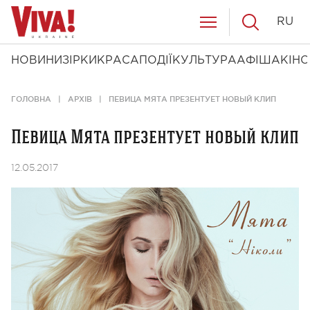
RU
НОВИНИ
ЗІРКИ
КРАСА
ПОДІЇ
КУЛЬТУРА
АФІША
КІНО
ГОЛОВНА
АРХІВ
ПЕВИЦА МЯТА ПРЕЗЕНТУЕТ НОВЫЙ КЛИП
Певица Мята презентует новый клип
12.05.2017