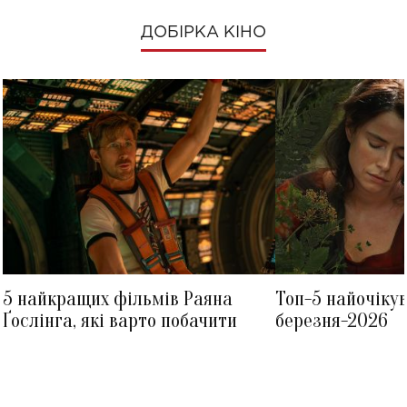
ДОБІРКА КІНО
5 найкращих фільмів Раяна
Топ-5 найочіку
Ґослінга, які варто побачити
березня-2026