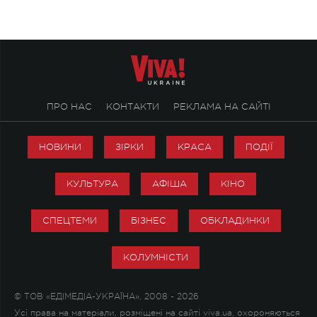
ПРО НАС
КОНТАКТИ
РЕКЛАМА НА САЙТІ
НОВИНИ
ЗІРКИ
КРАСА
ПОДІЇ
КУЛЬТУРА
АФІША
КІНО
СПЕЦТЕМИ
БІЗНЕС
ОБКЛАДИНКИ
КОЛУМНІСТИ
© ТОВ «ЕДІМЕДІА-УКРАЇНА», 2008 - 2026
Усі права на матеріали, розміщені на сайті viva.ua, охороняються