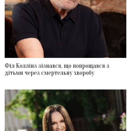
Філ Коллінз зізнався, що попрощався з
дітьми через смертельну хворобу