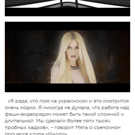
«Я рада, что пою на украинском и это смотрится
очень модно. Я никогда не думала, что работа над
фешн-видеорядом может быть такой сложной и
длительной. Мы сделали более пяти тысяч
пробных кадров», – говорит Мята о съемочном
процессе клипа «Нiколи».