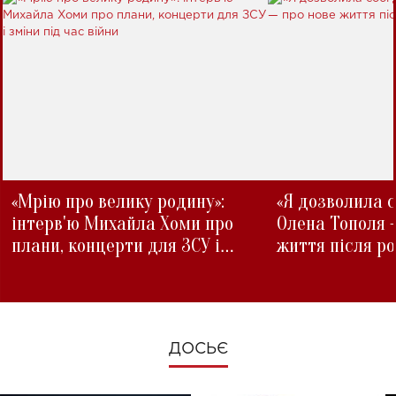
«Мрію про велику родину»:
«Я дозволила с
інтерв'ю Михайла Хоми про
Олена Тополя 
плани, концерти для ЗСУ і
життя після р
зміни під час війни
ДОСЬЄ