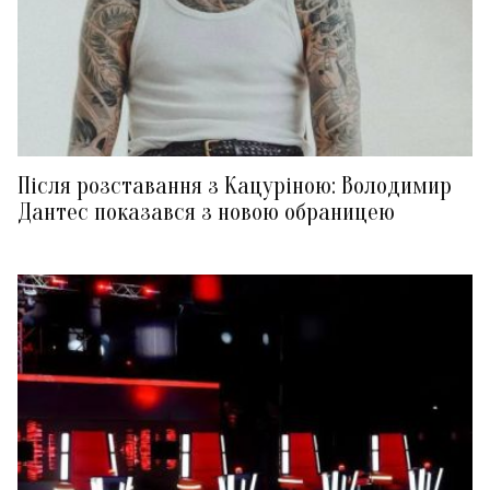
Після розставання з Кацуріною: Володимир
Дантес показався з новою обраницею