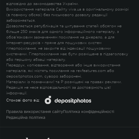
відповідно до законодавства України.
Використання матеріалів Сайту viva.ua в оригінальному розмірі
(в повному обсязі) без письмового дозволу редакції
забороняється.
Дозволяється републікація та цитування статей обсягом не
більше 250 знаків для одного інформаційного матеріалу, з
обов'язковим зазначенням посилання на джерело, а для
Інтернет-ресурсів – пряме для пошукових систем
гіперпосилання, не закрите від індексації пошуковими
системами. Гіперпосилання має бути розміщене в підзаголовку
або першому абзаці матеріалу.
Передрук, копіювання, відтворення або інше використання
матеріалів, які містять посилання на rexfeatures.com або
depositphotos.com, суворо заборонені.
Матеріали із позначками
!
та
P
розміщені на правах реклами.
Редакція не несе відповідальності за достовірність цієї
інформації.
Стокові фото від:
Правила використання сайту
Політика конфіденційності
Редакційна політика