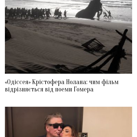
«Одіссея» Крістофера Нолана: чим фільм
відрізняється від поеми Гомера