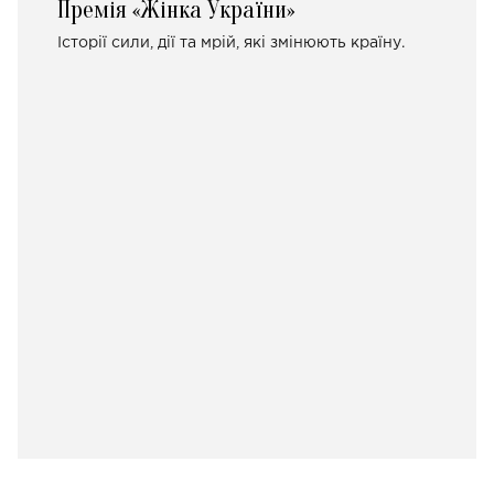
Премія «Жінка України»
Історії сили, дії та мрій, які змінюють країну.