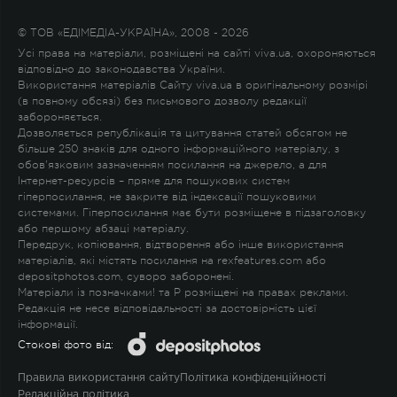
© ТОВ «ЕДІМЕДІА-УКРАЇНА», 2008 - 2026
Усі права на матеріали, розміщені на сайті viva.ua, охороняються
відповідно до законодавства України.
Використання матеріалів Сайту viva.ua в оригінальному розмірі
(в повному обсязі) без письмового дозволу редакції
забороняється.
Дозволяється републікація та цитування статей обсягом не
більше 250 знаків для одного інформаційного матеріалу, з
обов'язковим зазначенням посилання на джерело, а для
Інтернет-ресурсів – пряме для пошукових систем
гіперпосилання, не закрите від індексації пошуковими
системами. Гіперпосилання має бути розміщене в підзаголовку
або першому абзаці матеріалу.
Передрук, копіювання, відтворення або інше використання
матеріалів, які містять посилання на rexfeatures.com або
depositphotos.com, суворо заборонені.
Матеріали із позначками
!
та
P
розміщені на правах реклами.
Редакція не несе відповідальності за достовірність цієї
інформації.
Стокові фото від:
Правила використання сайту
Політика конфіденційності
Редакційна політика