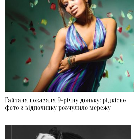
Гайтана показала 9-річну доньку: рідкісне
фото з відпочинку розчулило мережу