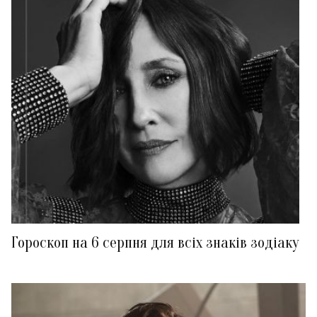
Гороскоп на 6 серпня для всіх знаків зодіаку