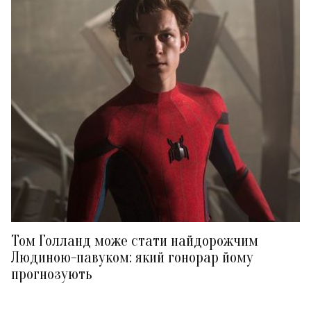
Том Голланд може стати найдорожчим
Людиною-павуком: який гонорар йому
прогнозують