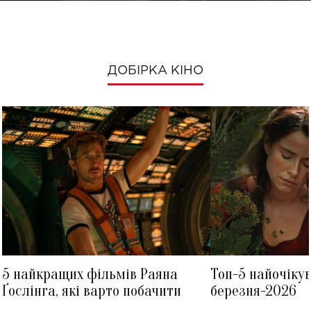
ДОБІРКА КІНО
5 найкращих фільмів Раяна
Топ-5 найочіку
Ґослінга, які варто побачити
березня-2026