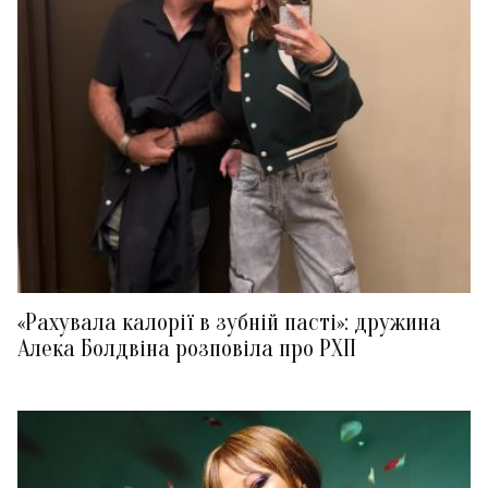
«Рахувала калорії в зубній пасті»: дружина
Алека Болдвіна розповіла про РХП