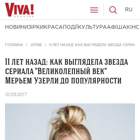
RU
НОВИНИ
ЗІРКИ
КРАСА
ПОДІЇ
КУЛЬТУРА
АФІША
КІНО
ГОЛОВНА
АРХІВ
11 ЛЕТ НАЗАД: КАК ВЫГЛЯДЕЛА ЗВЕЗДА СЕРИА
11 лет назад: как выглядела звезда
сериала "Великолепный век"
Мерьем Узерли до популярности
10.05.2017