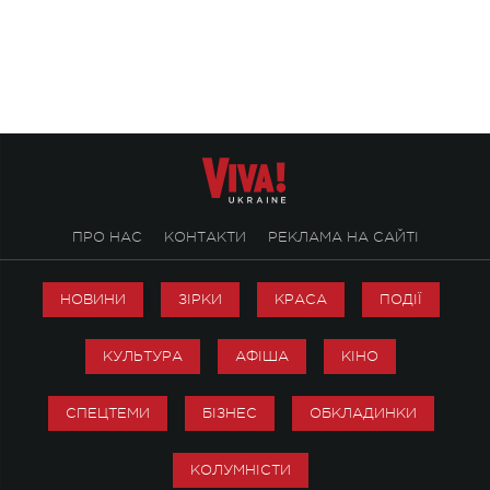
stage відбудеться українська прем'єра
Клименка. Це буде 
ENIGMA VOICES' ORIGINAL LIVE SHOW.
вечір, присвячений 
творчість стала си
справжньої любові д
ПРО НАС
КОНТАКТИ
РЕКЛАМА НА САЙТІ
НОВИНИ
ЗІРКИ
КРАСА
ПОДІЇ
КУЛЬТУРА
АФІША
КІНО
СПЕЦТЕМИ
БІЗНЕС
ОБКЛАДИНКИ
КОЛУМНІСТИ