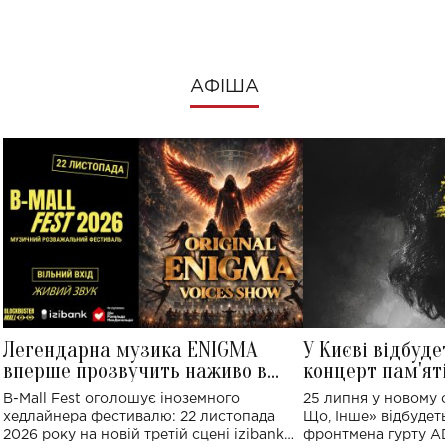
АФІША
Легендарна музика ENIGMA
У Києві відбуде
вперше прозвучить наживо в
концерт пам'ят
Україні: де відбудеться концерт
Клименка: понад
B-Mall Fest оголошує іноземного
25 липня у новому o
виконають пісн
хедлайнера фестивалю: 22 листопада
Що, Інше» відбудеть
2026 року на новій третій сцені izibank
фронтмена гурту A