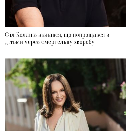
Філ Коллінз зізнався, що попрощався з
дітьми через смертельну хворобу