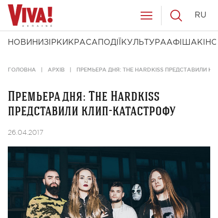
RU
НОВИНИ
ЗІРКИ
КРАСА
ПОДІЇ
КУЛЬТУРА
АФІША
КІНО
ГОЛОВНА
АРХІВ
ПРЕМЬЕРА ДНЯ: THE HARDKISS ПРЕДСТАВИЛИ К
Премьера дня: The Hardkiss
представили клип-катастрофу
26.04.2017