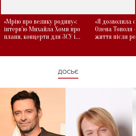
«Мрію про велику родину»:
«Я дозволила с
інтерв'ю Михайла Хоми про
Олена Тополя 
плани, концерти для ЗСУ і
життя після р
зміни під час війни
ДОСЬЄ