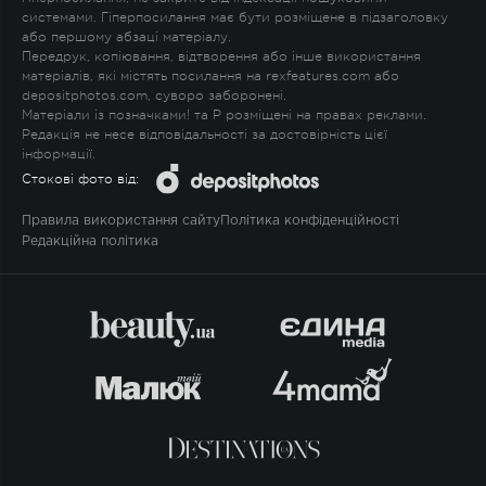
системами. Гіперпосилання має бути розміщене в підзаголовку
або першому абзаці матеріалу.
Передрук, копіювання, відтворення або інше використання
матеріалів, які містять посилання на rexfeatures.com або
depositphotos.com, суворо заборонені.
Матеріали із позначками
!
та
P
розміщені на правах реклами.
Редакція не несе відповідальності за достовірність цієї
інформації.
Стокові фото від:
Правила використання сайту
Політика конфіденційності
Редакційна політика