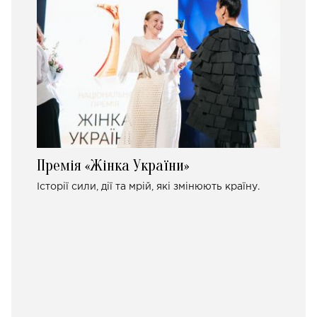
Премія «Жінка України»
Історії сили, дії та мрій, які змінюють країну.