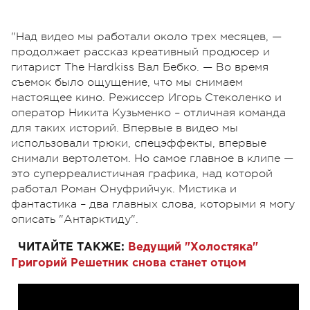
"Над видео мы работали около трех месяцев, —
продолжает рассказ креативный продюсер и
гитарист The Hardkiss Вал Бебко. — Во время
съемок было ощущение, что мы снимаем
настоящее кино. Режиссер Игорь Стеколенко и
оператор Никита Кузьменко – отличная команда
для таких историй. Впервые в видео мы
использовали трюки, спецэффекты, впервые
снимали вертолетом. Но самое главное в клипе —
это суперреалистичная графика, над которой
работал Роман Онуфрийчук. Мистика и
фантастика – два главных слова, которыми я могу
описать "Антарктиду".
ЧИТАЙТЕ ТАКЖЕ:
Ведущий "Холостяка"
Григорий Решетник снова станет отцом