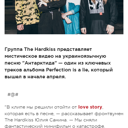
Группа The Hardkiss представляет
мистическое видео на украиноязычную
песню "Антарктида" — один из ключевых
треков альбома Perfection is a lie, который
вышел в начале апреля.
#@#
"В клипе мы решили отойти от
,
love story
которая есть в песне, — рассказывает фронтвумен
The Hardkiss Юлия Санина. — Мы сняли
фантастический минифильм о катастрофе.