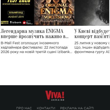
Легендарна музика ENIGMA
У Києві відбуде
вперше прозвучить наживо в
концерт пам'ят
Україні: де відбудеться концерт
Клименка: понад
B-Mall Fest оголошує іноземного
25 липня у новому o
виконають пісн
хедлайнера фестивалю: 22 листопада
Що, Інше» відбудеть
2026 року на новій третій сцені izibank
фронтмена гурту A
stage відбудеться українська прем'єра
Клименка. Це буде 
ENIGMA VOICES' ORIGINAL LIVE SHOW.
вечір, присвячений 
творчість стала си
справжньої любові д
ПРО НАС
КОНТАКТИ
РЕКЛАМА НА САЙТІ