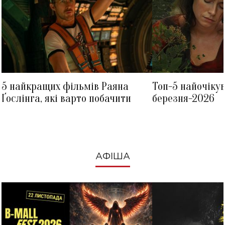
5 найкращих фільмів Раяна
Топ-5 найочіку
Ґослінга, які варто побачити
березня-2026
АФІША