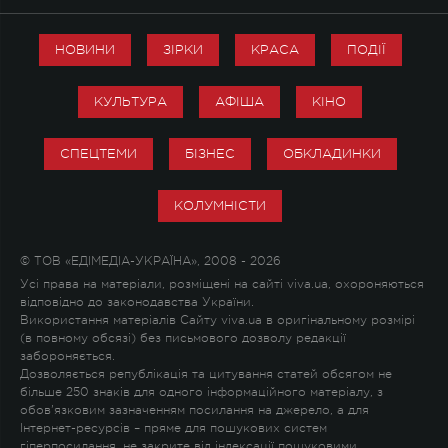
НОВИНИ
ЗІРКИ
КРАСА
ПОДІЇ
КУЛЬТУРА
АФІША
КІНО
СПЕЦТЕМИ
БІЗНЕС
ОБКЛАДИНКИ
КОЛУМНІСТИ
© ТОВ «ЕДІМЕДІА-УКРАЇНА», 2008 - 2026
Усі права на матеріали, розміщені на сайті viva.ua, охороняються
відповідно до законодавства України.
Використання матеріалів Сайту viva.ua в оригінальному розмірі
(в повному обсязі) без письмового дозволу редакції
забороняється.
Дозволяється републікація та цитування статей обсягом не
більше 250 знаків для одного інформаційного матеріалу, з
обов'язковим зазначенням посилання на джерело, а для
Інтернет-ресурсів – пряме для пошукових систем
гіперпосилання, не закрите від індексації пошуковими