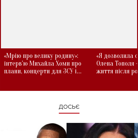
«Мрію про велику родину»:
«Я дозволила с
інтерв'ю Михайла Хоми про
Олена Тополя 
плани, концерти для ЗСУ і
життя після р
зміни під час війни
ДОСЬЄ