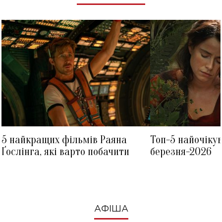
5 найкращих фільмів Раяна
Топ-5 найочіку
Ґослінга, які варто побачити
березня-2026
АФІША