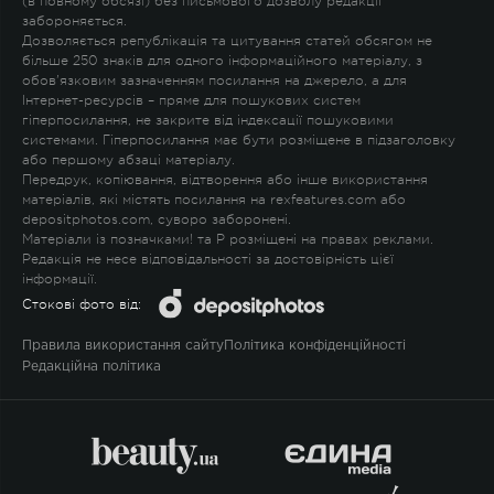
(в повному обсязі) без письмового дозволу редакції
забороняється.
Дозволяється републікація та цитування статей обсягом не
більше 250 знаків для одного інформаційного матеріалу, з
обов'язковим зазначенням посилання на джерело, а для
Інтернет-ресурсів – пряме для пошукових систем
гіперпосилання, не закрите від індексації пошуковими
системами. Гіперпосилання має бути розміщене в підзаголовку
або першому абзаці матеріалу.
Передрук, копіювання, відтворення або інше використання
матеріалів, які містять посилання на rexfeatures.com або
depositphotos.com, суворо заборонені.
Матеріали із позначками
!
та
P
розміщені на правах реклами.
Редакція не несе відповідальності за достовірність цієї
інформації.
Стокові фото від:
Правила використання сайту
Політика конфіденційності
Редакційна політика