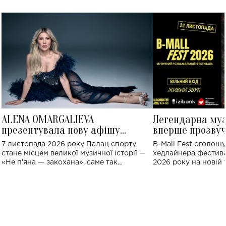
ALENA OMARGALIEVA
Легендарна му
презентувала нову афішу
вперше прозвуч
великого концерту в Палаці
Україні: де від
7 листопада 2026 року Палац спорту
B-Mall Fest оголош
спорту
стане місцем великої музичної історії —
хедлайнера фестива
«Не пʼяна — закохана», саме так
2026 року на новій т
символічно названо майбутній концерт
stage відбудеться у
ALENA OMARGALIEVA.
ENIGMA VOICES' OR