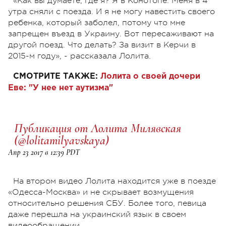
«Как вы думаете, где я? Я в Конотопе. Меня в 4
утра сняли с поезда. И я не могу навестить своего
ребенка, который заболел, потому что мне
запрещен въезд в Украину. Вот пересаживают на
другой поезд. Что делать? За визит в Керчи в
2015-м году», - рассказала Лолита.
СМОТРИТЕ ТАКЖЕ:
Лолита о своей дочери
Еве: "У нее нет аутизма"
Публикация от Лолита Милявская
(@lolitamilyavskaya)
Апр 23 2017 в 12:39 PDT
На втором видео Лолита находится уже в поезде
«Одесса-Москва» и не скрывает возмущения
относительно решения СБУ. Более того, певица
даже перешла на украинский язык в своем
видеообращении.