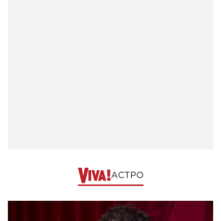
АСТРО