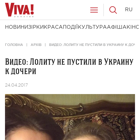
RU
НОВИНИ
ЗІРКИ
КРАСА
ПОДІЇ
КУЛЬТУРА
АФІША
КІНО
ГОЛОВНА
АРХІВ
ВИДЕО: ЛОЛИТУ НЕ ПУСТИЛИ В УКРАИНУ К ДОЧЕ
Видео: Лолиту не пустили в Украину
к дочери
24.04.2017