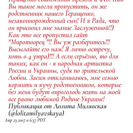
Вы такое могли пропустить, он же
родственник нашего Геращенко,
незаконнорожденный сын! И я Рада, что
он присвоил мне звание Заслуженной!!)
Как это все пропустил сайт
"Миротворец "!! Вы уж разберитесь!!!
Высылайте его нам! Я лично встречу,
хоть в 4 утра)!!! А если серьёзно, то для
таких, как он - я народная артистка
России и Украины, судя по зрительской
Любви. Засим откланиваюсь, мне семью
кормить и кучу родственников, которые
без меня будут впроголодь жить на моей
все равно любимой Родине Украине!
Публикация от Лолита Милявская
(@lolitamilyavskaya)
Апр 23 2017 в 6:37 PDT