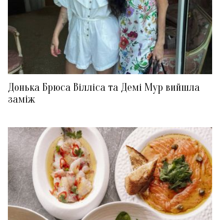
Донька Брюса Вілліса та Демі Мур вийшла
заміж