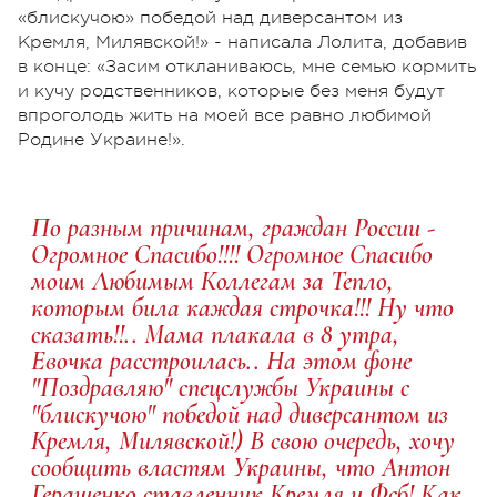
«блискучою» победой над диверсантом из
Кремля, Милявской!» - написала Лолита, добавив
в конце: «Засим откланиваюсь, мне семью кормить
и кучу родственников, которые без меня будут
впроголодь жить на моей все равно любимой
Родине Украине!».
По разным причинам, граждан России -
Огромное Спасибо!!!! Огромное Спасибо
моим Любимым Коллегам за Тепло,
которым била каждая строчка!!! Ну что
сказать!!.. Мама плакала в 8 утра,
Евочка расстроилась.. На этом фоне
"Поздравляю" спецслужбы Украины с
"блискучою" победой над диверсантом из
Кремля, Милявской!) В свою очередь, хочу
сообщить властям Украины, что Антон
Геращенко ставленник Кремля и Фсб! Как