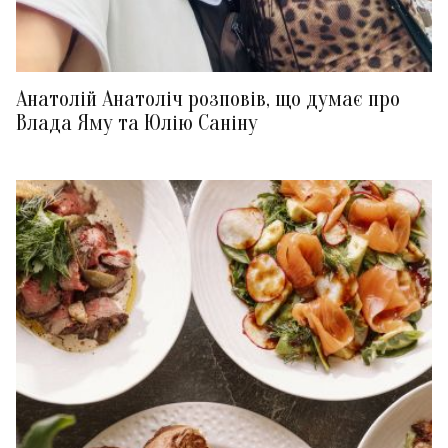
Анатолій Анатоліч розповів, що думає про
Влада Яму та Юлію Саніну