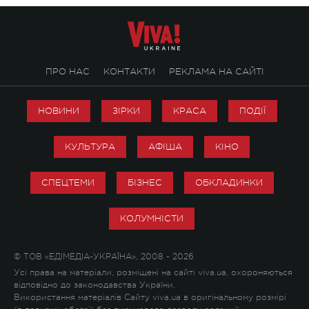
ПРО НАС
КОНТАКТИ
РЕКЛАМА НА САЙТІ
НОВИНИ
ЗІРКИ
КРАСА
ПОДІЇ
КУЛЬТУРА
АФІША
КІНО
СПЕЦТЕМИ
БІЗНЕС
ОБКЛАДИНКИ
КОЛУМНІСТИ
© ТОВ «ЕДІМЕДІА-УКРАЇНА», 2008 - 2026
Усі права на матеріали, розміщені на сайті viva.ua, охороняються
відповідно до законодавства України.
Використання матеріалів Сайту viva.ua в оригінальному розмірі