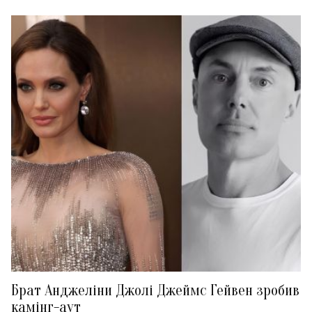
Брат Анджеліни Джолі Джеймс Гейвен зробив
камінг-аут