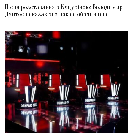
Після розставання з Кацуріною: Володимир
Дантес показався з новою обраницею