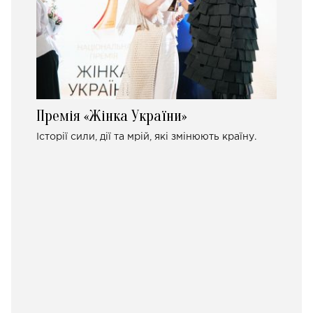
Премія «Жінка України»
Історії сили, дії та мрій, які змінюють країну.