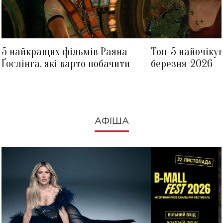
5 найкращих фільмів Раяна
Топ-5 найочіку
Ґослінга, які варто побачити
березня-2026
АФІША