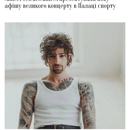
афішу великого концерту в Палаці спорту