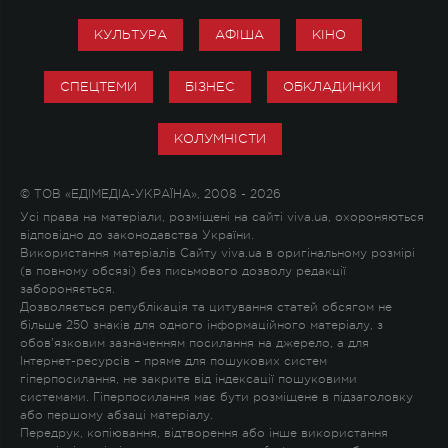
КУЛЬТУРА
АФІША
КІНО
СПЕЦТЕМИ
БІЗНЕС
ОБКЛАДИНКИ
КОЛУМНІСТИ
© ТОВ «ЕДІМЕДІА-УКРАЇНА», 2008 - 2026
Усі права на матеріали, розміщені на сайті viva.ua, охороняються
відповідно до законодавства України.
Використання матеріалів Сайту viva.ua в оригінальному розмірі
(в повному обсязі) без письмового дозволу редакції
забороняється.
Дозволяється републікація та цитування статей обсягом не
більше 250 знаків для одного інформаційного матеріалу, з
обов'язковим зазначенням посилання на джерело, а для
Інтернет-ресурсів – пряме для пошукових систем
гіперпосилання, не закрите від індексації пошуковими
системами. Гіперпосилання має бути розміщене в підзаголовку
або першому абзаці матеріалу.
Передрук, копіювання, відтворення або інше використання