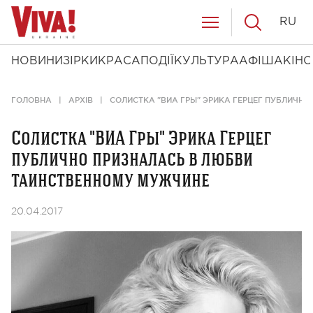
RU
НОВИНИ
ЗІРКИ
КРАСА
ПОДІЇ
КУЛЬТУРА
АФІША
КІНО
ГОЛОВНА
АРХІВ
СОЛИСТКА "ВИА ГРЫ" ЭРИКА ГЕРЦЕГ ПУБЛИЧН
Солистка "ВИА Гры" Эрика Герцег
публично призналась в любви
таинственному мужчине
20.04.2017