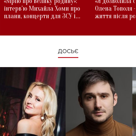
«Мрію про велику родину»:
«Я дозволила с
інтерв'ю Михайла Хоми про
Олена Тополя 
плани, концерти для ЗСУ і
життя після р
зміни під час війни
ДОСЬЄ