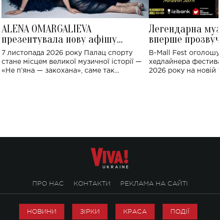
ALENA OMARGALIEVA
Легендарна му
презентувала нову афішу
вперше прозвуч
великого концерту в Палаці
Україні: де від
7 листопада 2026 року Палац спорту
B-Mall Fest оголош
спорту
стане місцем великої музичної історії —
хедлайнера фестива
«Не пʼяна — закохана», саме так
2026 року на новій т
символічно названо майбутній концерт
stage відбудеться у
ALENA OMARGALIEVA.
ENIGMA VOICES' OR
ПРО НАС
КОНТАКТИ
РЕКЛАМА НА САЙТІ
НОВИНИ
ЗІРКИ
КРАСА
ПОДІЇ