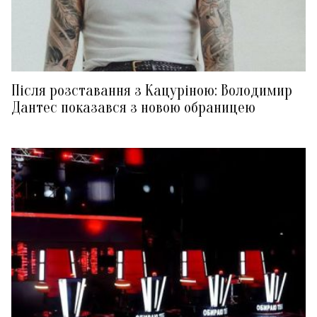
Після розставання з Кацуріною: Володимир
Дантес показався з новою обраницею