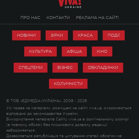
ПРО НАС
КОНТАКТИ
РЕКЛАМА НА САЙТІ
НОВИНИ
ЗІРКИ
КРАСА
ПОДІЇ
КУЛЬТУРА
АФІША
КІНО
СПЕЦТЕМИ
БІЗНЕС
ОБКЛАДИНКИ
КОЛУМНІСТИ
© ТОВ «ЕДІМЕДІА-УКРАЇНА», 2008 - 2026
Усі права на матеріали, розміщені на сайті viva.ua, охороняються
відповідно до законодавства України.
Використання матеріалів Сайту viva.ua в оригінальному розмірі
(в повному обсязі) без письмового дозволу редакції
забороняється.
Дозволяється републікація та цитування статей обсягом не