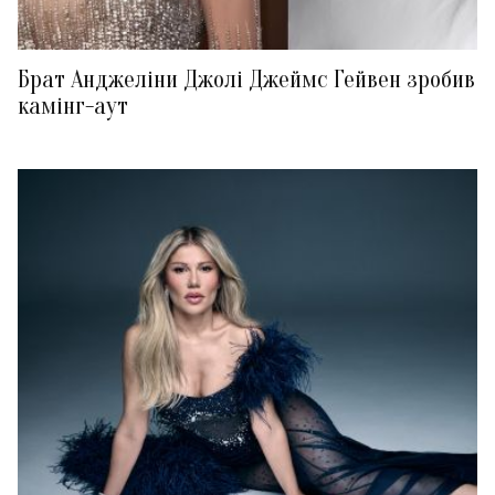
Брат Анджеліни Джолі Джеймс Гейвен зробив
камінг-аут