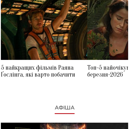
5 найкращих фільмів Раяна
Топ-5 найочіку
Ґослінга, які варто побачити
березня-2026
АФІША