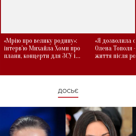
«Мрію про велику родину»:
«Я дозволила с
інтерв'ю Михайла Хоми про
Олена Тополя 
плани, концерти для ЗСУ і
життя після р
зміни під час війни
ДОСЬЄ