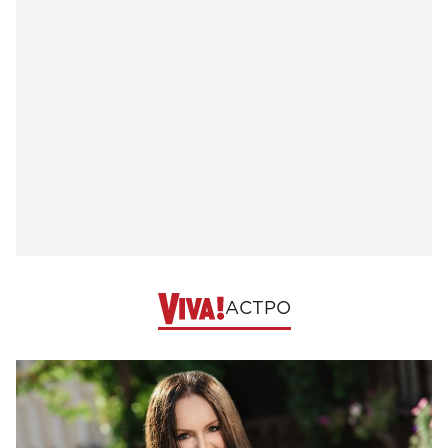
АСТРО