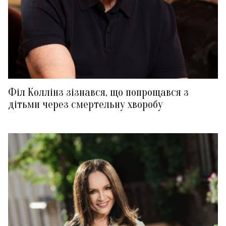
Філ Коллінз зізнався, що попрощався з
дітьми через смертельну хворобу