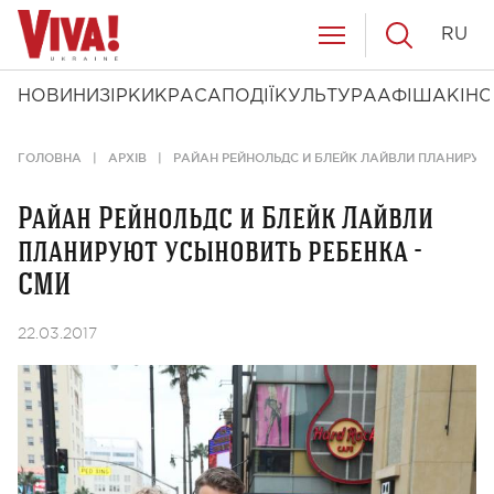
RU
НОВИНИ
ЗІРКИ
КРАСА
ПОДІЇ
КУЛЬТУРА
АФІША
КІНО
ГОЛОВНА
АРХІВ
РАЙАН РЕЙНОЛЬДС И БЛЕЙК ЛАЙВЛИ ПЛАНИРУЮ
Райан Рейнольдс и Блейк Лайвли
планируют усыновить ребенка -
СМИ
22.03.2017