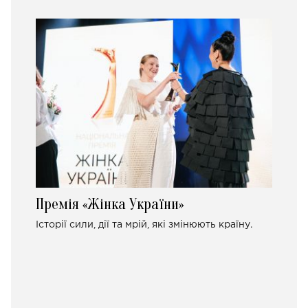
Премія «Жінка України»
Історії сили, дії та мрій, які змінюють країну.