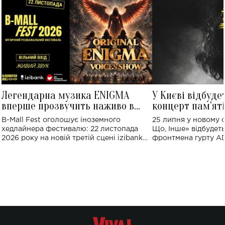
Легендарна музика ENIGMA
У Києві відбуде
вперше прозвучить наживо в
концерт пам'ят
Україні: де відбудеться концерт
Клименка: понад
B-Mall Fest оголошує іноземного
25 липня у новому o
виконають пісн
хедлайнера фестивалю: 22 листопада
Що, Інше» відбудеть
2026 року на новій третій сцені izibank
фронтмена гурту A
stage відбудеться українська прем'єра
Клименка. Це буде 
ENIGMA VOICES' ORIGINAL LIVE SHOW.
вечір, присвячений 
творчість стала си
справжньої любові д