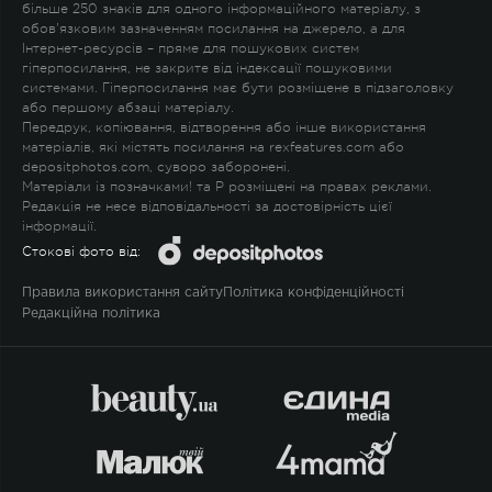
більше 250 знаків для одного інформаційного матеріалу, з
обов'язковим зазначенням посилання на джерело, а для
Інтернет-ресурсів – пряме для пошукових систем
гіперпосилання, не закрите від індексації пошуковими
системами. Гіперпосилання має бути розміщене в підзаголовку
або першому абзаці матеріалу.
Передрук, копіювання, відтворення або інше використання
матеріалів, які містять посилання на rexfeatures.com або
depositphotos.com, суворо заборонені.
Матеріали із позначками
!
та
P
розміщені на правах реклами.
Редакція не несе відповідальності за достовірність цієї
інформації.
Стокові фото від:
Правила використання сайту
Політика конфіденційності
Редакційна політика