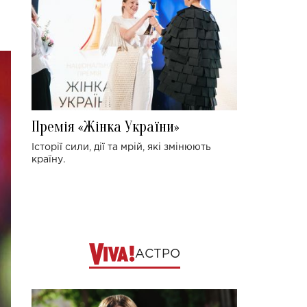
Премія «Жінка України»
Історії сили, дії та мрій, які змінюють
країну.
АСТРО