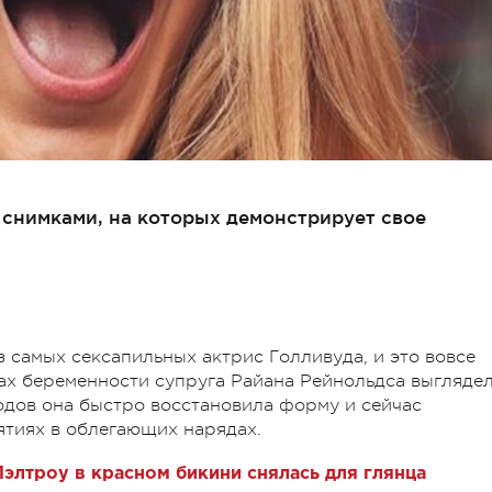
 снимками, на которых демонстрирует свое
 самых сексапильных актрис Голливуда, и это вовсе
ах беременности супруга Райана Рейнольдса выгляде
одов она быстро восстановила форму и сейчас
ятиях в облегающих нарядах.
Пэлтроу в красном бикини снялась для глянца