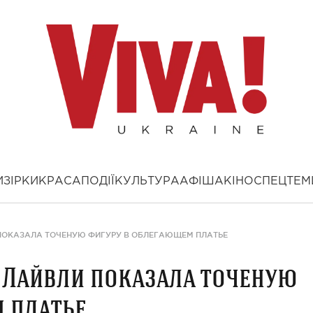
И
ЗІРКИ
КРАСА
ПОДІЇ
КУЛЬТУРА
АФІША
КІНО
СПЕЦТЕМ
ПОКАЗАЛА ТОЧЕНУЮ ФИГУРУ В ОБЛЕГАЮЩЕМ ПЛАТЬЕ
 Лайвли показала точеную
 платье