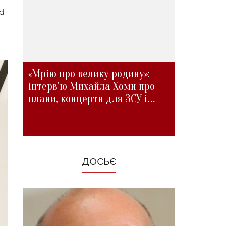
nd
«Мрію про велику родину»:
інтерв'ю Михайла Хоми про
плани, концерти для ЗСУ і
зміни під час війни
ДОСЬЄ