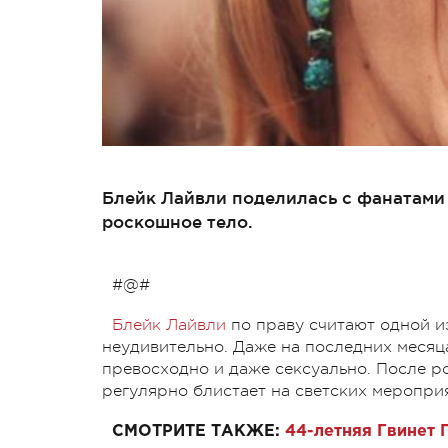
Блейк Лайвли поделилась с фанатами
роскошное тело.
#@#
Блейк Лайвли
по праву считают одной из
неудивительно. Даже на последних месяц
превосходно и даже сексуально. После р
регулярно блистает на светских меропри
СМОТРИТЕ ТАКЖЕ:
44-летняя Гвинет 