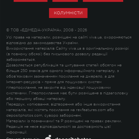
КОЛУМНІСТИ
© ТОВ «ЕДІМЕДІА-УКРАЇНА», 2008 - 2026
Усі права на матеріали, розміщені на сайті viva.ua, охороняються
відповідно до законодавства України.
Використання матеріалів Сайту viva.ua в оригінальному розмірі
(в повному обсязі) без письмового дозволу редакції
забороняється.
Дозволяється републікація та цитування статей обсягом не
більше 250 знаків для одного інформаційного матеріалу, з
обов'язковим зазначенням посилання на джерело, а для
Інтернет-ресурсів – пряме для пошукових систем
гіперпосилання, не закрите від індексації пошуковими
системами. Гіперпосилання має бути розміщене в підзаголовку
або першому абзаці матеріалу.
Передрук, копіювання, відтворення або інше використання
матеріалів, які містять посилання на rexfeatures.com або
depositphotos.com, суворо заборонені.
Матеріали із позначками
!
та
P
розміщені на правах реклами.
Редакція не несе відповідальності за достовірність цієї
інформації.