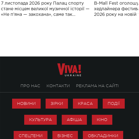
великого концерту в Палаці
Україні: де від
7 листопада 2026 року Палац спорту
B-Mall Fest оголош
спорту
стане місцем великої музичної історії —
хедлайнера фестива
«Не пʼяна — закохана», саме так
2026 року на новій т
символічно названо майбутній концерт
stage відбудеться у
ALENA OMARGALIEVA.
ENIGMA VOICES' OR
ПРО НАС
КОНТАКТИ
РЕКЛАМА НА САЙТІ
НОВИНИ
ЗІРКИ
КРАСА
ПОДІЇ
КУЛЬТУРА
АФІША
КІНО
СПЕЦТЕМИ
БІЗНЕС
ОБКЛАДИНКИ