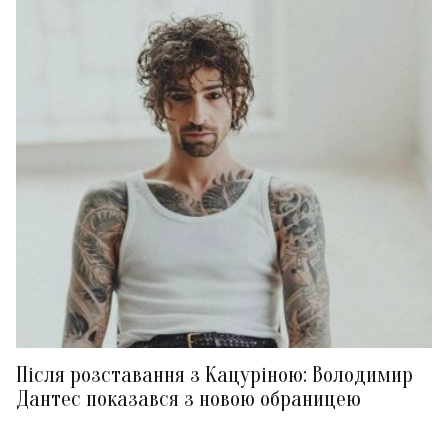
Після розставання з Кацуріною: Володимир
Дантес показався з новою обраницею