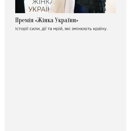
Премія «Жінка України»
Історії сили, дії та мрій, які змінюють країну.