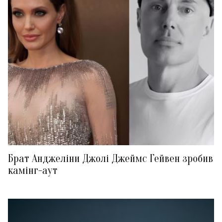
Брат Анджеліни Джолі Джеймс Гейвен зробив
камінг-аут