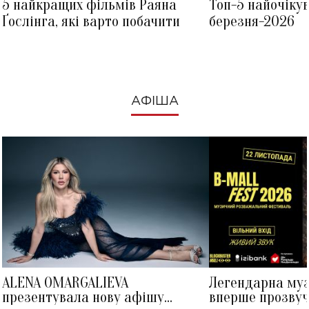
5 найкращих фільмів Раяна
Топ-5 найочіку
Ґослінга, які варто побачити
березня-2026
АФІША
ALENA OMARGALIEVA
Легендарна му
презентувала нову афішу
вперше прозвуч