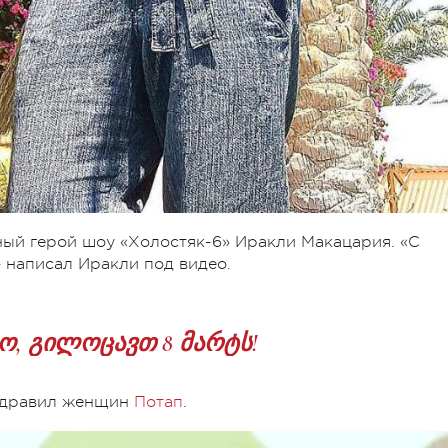
ный герой шоу «Холостяк-6» Иракли Макацария. «С
 написал Иракли под видео.
ო, გილოცავთ 8 მარტს!
оздравил женщин
Потап
.