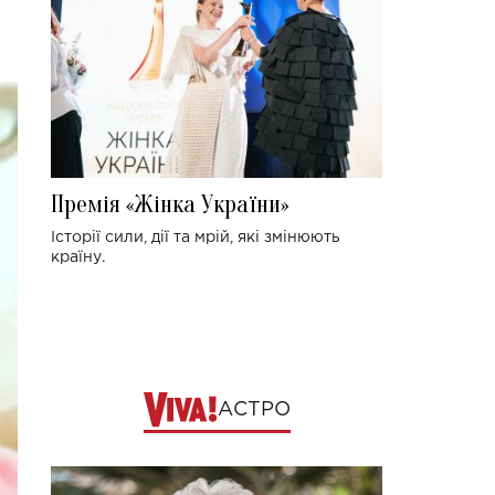
Премія «Жінка України»
Історії сили, дії та мрій, які змінюють
країну.
АСТРО