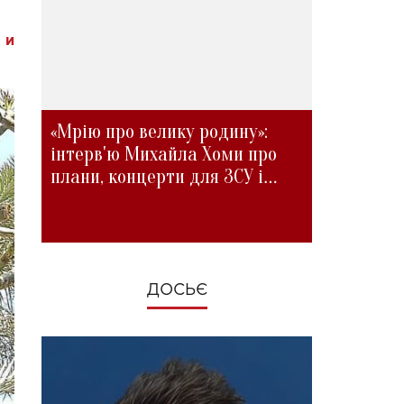
 и
«Мрію про велику родину»:
інтерв'ю Михайла Хоми про
плани, концерти для ЗСУ і
зміни під час війни
ДОСЬЄ