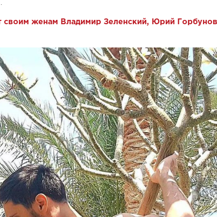
й.
т своим женам Владимир Зеленский, Юрий Горбунов