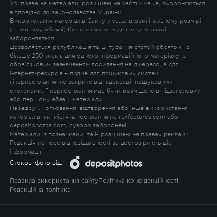
Усі права на матеріали, розміщені на сайті viva.ua, охороняються
відповідно до законодавства України.
Використання матеріалів Сайту viva.ua в оригінальному розмірі
(в повному обсязі) без письмового дозволу редакції
забороняється.
Дозволяється републікація та цитування статей обсягом не
більше 250 знаків для одного інформаційного матеріалу, з
обов'язковим зазначенням посилання на джерело, а для
Інтернет-ресурсів – пряме для пошукових систем
гіперпосилання, не закрите від індексації пошуковими
системами. Гіперпосилання має бути розміщене в підзаголовку
або першому абзаці матеріалу.
Передрук, копіювання, відтворення або інше використання
матеріалів, які містять посилання на rexfeatures.com або
depositphotos.com, суворо заборонені.
Матеріали із позначками
!
та
P
розміщені на правах реклами.
Редакція не несе відповідальності за достовірність цієї
інформації.
Стокові фото від:
Правила використання сайту
Політика конфіденційності
Редакційна політика