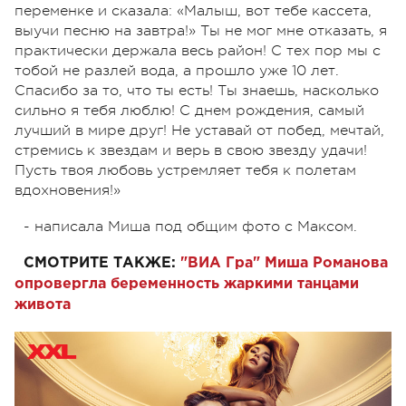
переменке и сказала: «Малыш, вот тебе кассета,
выучи песню на завтра!» Ты не мог мне отказать, я
практически держала весь район! С тех пор мы с
тобой не разлей вода, а прошло уже 10 лет.
Спасибо за то, что ты есть! Ты знаешь, насколько
сильно я тебя люблю! С днем рождения, самый
лучший в мире друг! Не уставай от побед, мечтай,
стремись к звездам и верь в свою звезду удачи!
Пусть твоя любовь устремляет тебя к полетам
вдохновения!»
- написала Миша под общим фото с Максом.
СМОТРИТЕ ТАКЖЕ:
"ВИА Гра" Миша Романова
опровергла беременность жаркими танцами
живота