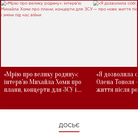
«Мрію про велику родину»:
«Я дозволила с
інтерв'ю Михайла Хоми про
Олена Тополя 
плани, концерти для ЗСУ і
життя після р
зміни під час війни
ДОСЬЄ