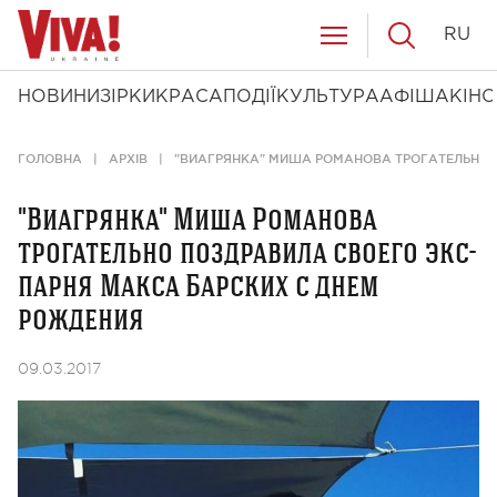
RU
НОВИНИ
ЗІРКИ
КРАСА
ПОДІЇ
КУЛЬТУРА
АФІША
КІНО
ГОЛОВНА
АРХІВ
"ВИАГРЯНКА" МИША РОМАНОВА ТРОГАТЕЛЬНО 
"Виагрянка" Миша Романова
трогательно поздравила своего экс-
парня Макса Барских с днем
рождения
09.03.2017