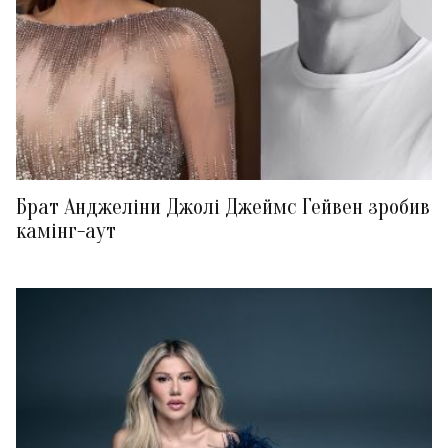
Брат Анджеліни Джолі Джеймс Гейвен зробив
камінг-аут