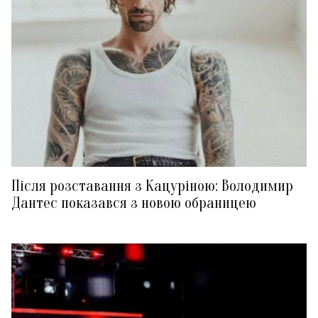
Після розставання з Кацуріною: Володимир
Дантес показався з новою обраницею