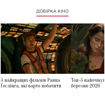
ДОБІРКА КІНО
5 найкращих фільмів Раяна
Топ-5 найочіку
Ґослінга, які варто побачити
березня-2026