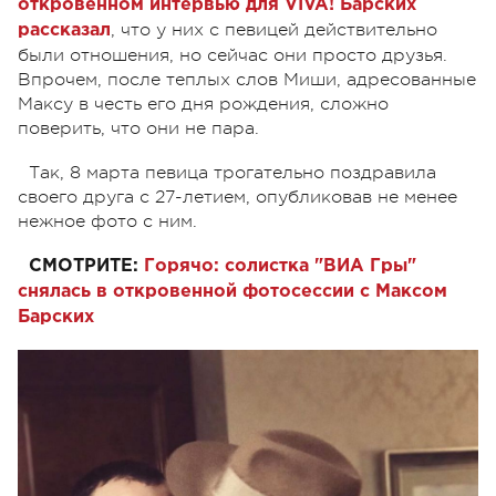
откровенном интервью для VIVA! Барских
, что у них с певицей действительно
рассказал
были отношения, но сейчас они просто друзья.
Впрочем, после теплых слов Миши, адресованные
Максу в честь его дня рождения, сложно
поверить, что они не пара.
Так, 8 марта певица трогательно поздравила
своего друга с 27-летием, опубликовав не менее
нежное фото с ним.
СМОТРИТЕ:
Горячо: солистка "ВИА Гры"
снялась в откровенной фотосессии с Максом
Барских