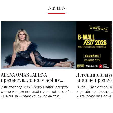
АФІША
ALENA OMARGALIEVA
Легендарна му
презентувала нову афішу
вперше прозвуч
великого концерту в Палаці
Україні: де від
7 листопада 2026 року Палац спорту
B-Mall Fest оголош
спорту
стане місцем великої музичної історії —
хедлайнера фестива
«Не пʼяна — закохана», саме так
2026 року на новій т
символічно названо майбутній концерт
stage відбудеться у
ALENA OMARGALIEVA.
ENIGMA VOICES' OR