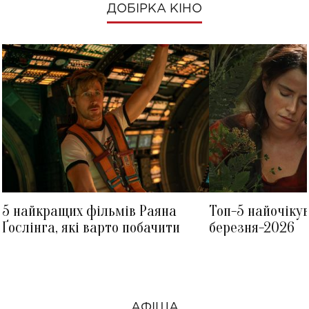
ДОБІРКА КІНО
5 найкращих фільмів Раяна
Топ-5 найочіку
Ґослінга, які варто побачити
березня-2026
АФІША