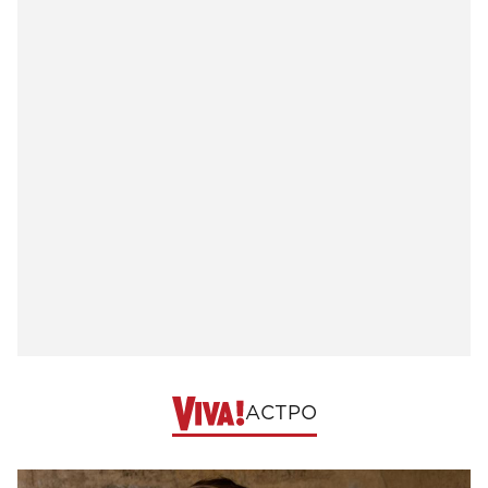
АСТРО