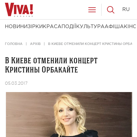
RU
НОВИНИ
ЗІРКИ
КРАСА
ПОДІЇ
КУЛЬТУРА
АФІША
КІНО
ГОЛОВНА
АРХІВ
В КИЕВЕ ОТМЕНИЛИ КОНЦЕРТ КРИСТИНЫ ОРБАК
В Киеве отменили концерт
Кристины Орбакайте
05.03.2017