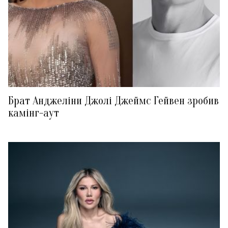
Брат Анджеліни Джолі Джеймс Гейвен зробив
камінг-аут