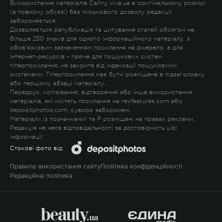
Використання матеріалів Сайту viva.ua в оригінальному розмірі
(в повному обсязі) без письмового дозволу редакції
забороняється.
Дозволяється републікація та цитування статей обсягом не
більше 250 знаків для одного інформаційного матеріалу, з
обов'язковим зазначенням посилання на джерело, а для
Інтернет-ресурсів – пряме для пошукових систем
гіперпосилання, не закрите від індексації пошуковими
системами. Гіперпосилання має бути розміщене в підзаголовку
або першому абзаці матеріалу.
Передрук, копіювання, відтворення або інше використання
матеріалів, які містять посилання на rexfeatures.com або
depositphotos.com, суворо заборонені.
Матеріали із позначками
!
та
P
розміщені на правах реклами.
Редакція не несе відповідальності за достовірність цієї
інформації.
Стокові фото від:
Правила використання сайту
Політика конфіденційності
Редакційна політика