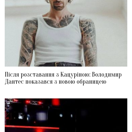
Після розставання з Кацуріною: Володимир
Дантес показався з новою обраницею