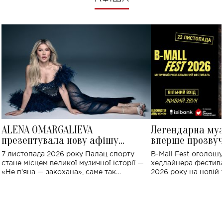
ALENA OMARGALIEVA
Легендарна му
презентувала нову афішу
вперше прозвуч
великого концерту в Палаці
Україні: де від
7 листопада 2026 року Палац спорту
B-Mall Fest оголош
спорту
стане місцем великої музичної історії —
хедлайнера фестива
«Не пʼяна — закохана», саме так
2026 року на новій т
символічно названо майбутній концерт
stage відбудеться у
ALENA OMARGALIEVA.
ENIGMA VOICES' OR