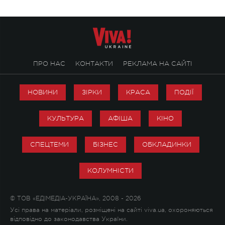
ПРО НАС
КОНТАКТИ
РЕКЛАМА НА САЙТІ
НОВИНИ
ЗІРКИ
КРАСА
ПОДІЇ
КУЛЬТУРА
АФІША
КІНО
СПЕЦТЕМИ
БІЗНЕС
ОБКЛАДИНКИ
КОЛУМНІСТИ
© ТОВ «ЕДІМЕДІА-УКРАЇНА», 2008 - 2026
Усі права на матеріали, розміщені на сайті viva.ua, охороняються
відповідно до законодавства України.