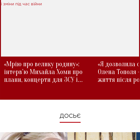
«Мрію про велику родину»:
«Я дозволила с
інтерв'ю Михайла Хоми про
Олена Тополя 
плани, концерти для ЗСУ і
життя після р
зміни під час війни
ДОСЬЄ