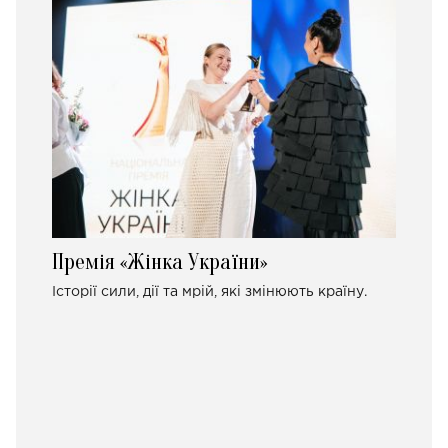
Премія «Жінка України»
Історії сили, дії та мрій, які змінюють країну.