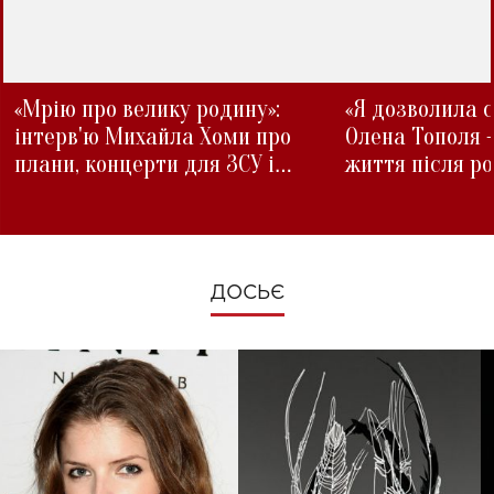
«Мрію про велику родину»:
«Я дозволила с
інтерв'ю Михайла Хоми про
Олена Тополя 
плани, концерти для ЗСУ і
життя після р
зміни під час війни
ДОСЬЄ