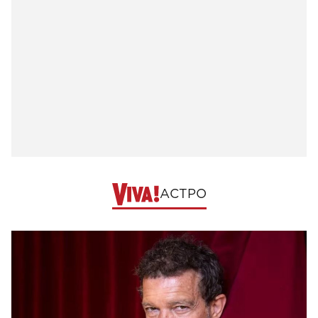
АСТРО