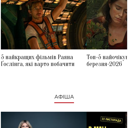
5 найкращих фільмів Раяна
Топ-5 найочіку
Ґослінга, які варто побачити
березня-2026
АФІША