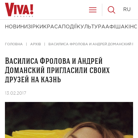
RU
НОВИНИ
ЗІРКИ
КРАСА
ПОДІЇ
КУЛЬТУРА
АФІША
КІНО
ГОЛОВНА
АРХІВ
ВАСИЛИСА ФРОЛОВА И АНДРЕЙ ДОМАНСКИЙ ПРИ
Василиса Фролова и Андрей
Доманский пригласили своих
друзей на казнь
13.02.2017