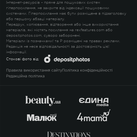
Інтернет-ресурсів – пряме для пошукових систем
гіперпосилання, не закрите від індексації пошуковими
системами. Гіперпосилання має бути розміщене в підзаголовку
або першому абзаці матеріалу.
Передрук, копіювання, відтворення або інше використання
матеріалів, які містять посилання на rexfeatures.com або
depositphotos.com, суворо заборонені.
Матеріали із позначками
!
та
P
розміщені на правах реклами.
Редакція не несе відповідальності за достовірність цієї
інформації.
Стокові фото від:
Правила використання сайту
Політика конфіденційності
Редакційна політика