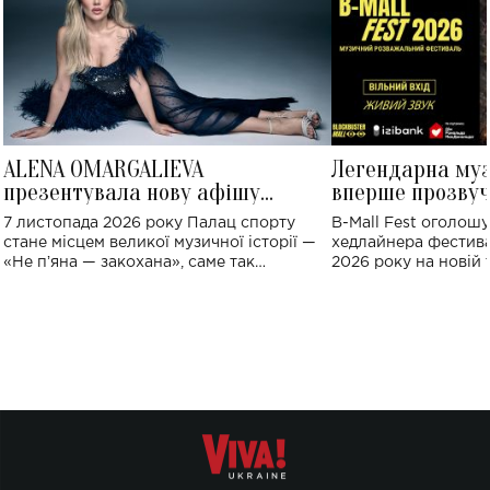
ALENA OMARGALIEVA
Легендарна му
презентувала нову афішу
вперше прозвуч
великого концерту в Палаці
Україні: де від
7 листопада 2026 року Палац спорту
B-Mall Fest оголош
спорту
стане місцем великої музичної історії —
хедлайнера фестива
«Не пʼяна — закохана», саме так
2026 року на новій т
символічно названо майбутній концерт
stage відбудеться у
ALENA OMARGALIEVA.
ENIGMA VOICES' OR