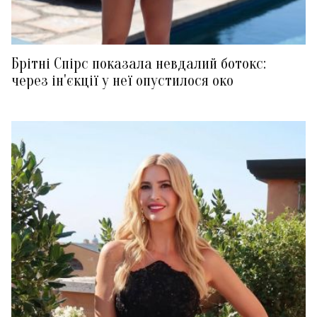
Брітні Спірс показала невдалий ботокс:
через ін'єкції у неї опустилося око