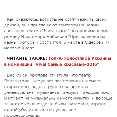
Как оказалось, артисты не хотят казнить своих
друзей, они приглашают зрителей на новый
спектакль театра "Мизантроп" по одноименному
роману Владимира Набокова "Приглашение на
казнь", который состоится 15 марта в Одессе и 17
марта в Киеве.
ЧИТАЙТЕ ТАКЖЕ:
Топ-16 холостяков Украины
в номинации "Viva! Самые красивые-2016"
Василиса Фролова отметила, что театр
"Мизантроп" нарушает все правила и ломает
стереотипы, ведь в труппе все артисты
универсальны: музыканты танцуют, танцоры поют
и играют на музыкальных инструментах, и вообще
те, которые никогда не были актерами, играют
порой убедительнее и лучше, чем
профессионалы.