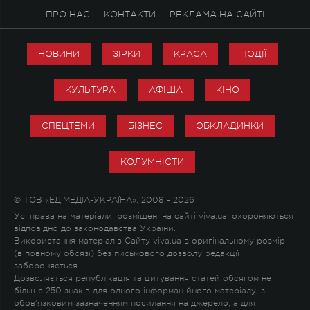
ПРО НАС
КОНТАКТИ
РЕКЛАМА НА САЙТІ
НОВИНИ
ЗІРКИ
КРАСА
ПОДІЇ
КУЛЬТУРА
АФІША
КІНО
СПЕЦТЕМИ
БІЗНЕС
ОБКЛАДИНКИ
КОЛУМНІСТИ
© ТОВ «ЕДІМЕДІА-УКРАЇНА», 2008 - 2026
Усі права на матеріали, розміщені на сайті viva.ua, охороняються
відповідно до законодавства України.
Використання матеріалів Сайту viva.ua в оригінальному розмірі
(в повному обсязі) без письмового дозволу редакції
забороняється.
Дозволяється републікація та цитування статей обсягом не
більше 250 знаків для одного інформаційного матеріалу, з
обов'язковим зазначенням посилання на джерело, а для