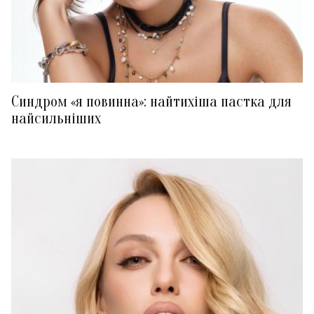
Синдром «я повинна»: найтихіша пастка для
найсильніших