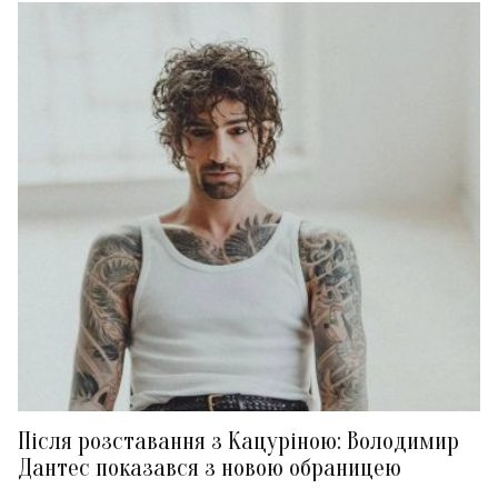
Після розставання з Кацуріною: Володимир
Дантес показався з новою обраницею