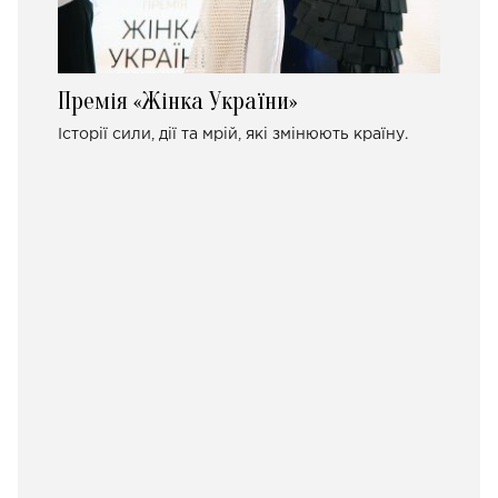
Премія «Жінка України»
Історії сили, дії та мрій, які змінюють країну.