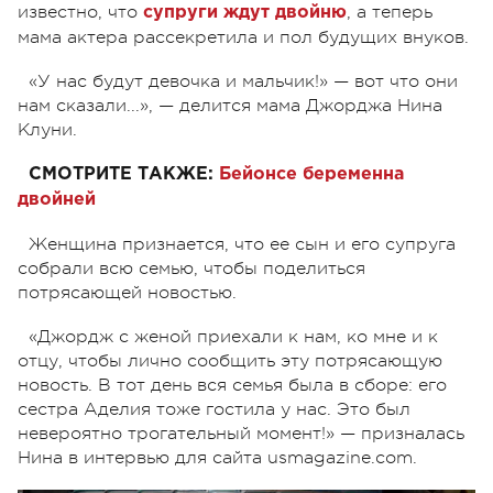
известно, что
, а теперь
супруги ждут двойню
мама актера рассекретила и пол будущих внуков.
«У нас будут девочка и мальчик!» — вот что они
нам сказали...»,
—
делится мама Джорджа Нина
Клуни.
СМОТРИТЕ ТАКЖЕ:
Бейонсе беременна
двойней
Женщина признается, что ее сын и его супруга
собрали всю семью, чтобы поделиться
потрясающей новостью.
«Джордж c женой приехали к нам, ко мне и к
отцу, чтобы лично сообщить эту потрясающую
новость. В тот день вся семья была в сборе: его
сестра Аделия тоже гостила у нас. Это был
невероятно трогательный момент!»
—
призналась
Нина в интервью для сайта usmagazine.com.