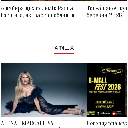
5 найкращих фільмів Раяна
Топ-5 найочіку
Ґослінга, які варто побачити
березня-2026
АФІША
ALENA OMARGALIEVA
Легендарна му