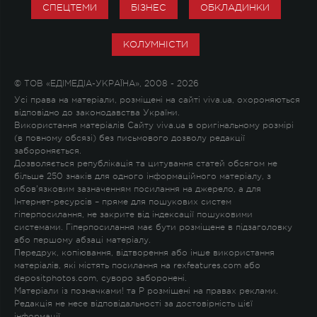
СПЕЦТЕМИ
БІЗНЕС
ОБКЛАДИНКИ
КОЛУМНІСТИ
© ТОВ «ЕДІМЕДІА-УКРАЇНА», 2008 - 2026
Усі права на матеріали, розміщені на сайті viva.ua, охороняються
відповідно до законодавства України.
Використання матеріалів Сайту viva.ua в оригінальному розмірі
(в повному обсязі) без письмового дозволу редакції
забороняється.
Дозволяється републікація та цитування статей обсягом не
більше 250 знаків для одного інформаційного матеріалу, з
обов'язковим зазначенням посилання на джерело, а для
Інтернет-ресурсів – пряме для пошукових систем
гіперпосилання, не закрите від індексації пошуковими
системами. Гіперпосилання має бути розміщене в підзаголовку
або першому абзаці матеріалу.
Передрук, копіювання, відтворення або інше використання
матеріалів, які містять посилання на rexfeatures.com або
depositphotos.com, суворо заборонені.
Матеріали із позначками
!
та
P
розміщені на правах реклами.
Редакція не несе відповідальності за достовірність цієї
інформації.