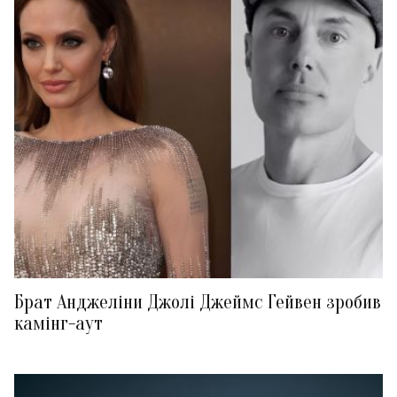
Брат Анджеліни Джолі Джеймс Гейвен зробив
камінг-аут