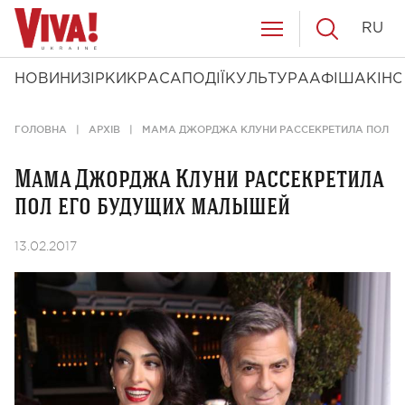
RU
НОВИНИ
ЗІРКИ
КРАСА
ПОДІЇ
КУЛЬТУРА
АФІША
КІНО
ГОЛОВНА
АРХІВ
МАМА ДЖОРДЖА КЛУНИ РАССЕКРЕТИЛА ПОЛ Е
Мама Джорджа Клуни рассекретила
пол его будущих малышей
13.02.2017