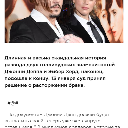
Длинная и весьма скандальная история
развода двух голливудских знаменитостей
Джонни Деппа и Эмбер Херд, наконец,
подошла к концу. 13 января суд принял
решение о расторжении брака.
#@#
По документам Джонни Депп должен будет
выплатить своей теперь уже экс-супруге
оставшиеся 6,8 миллионов долларов, которые та