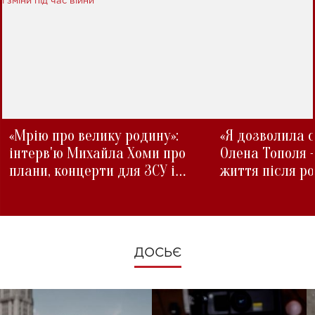
«Мрію про велику родину»:
«Я дозволила с
інтерв'ю Михайла Хоми про
Олена Тополя 
плани, концерти для ЗСУ і
життя після р
зміни під час війни
ДОСЬЄ