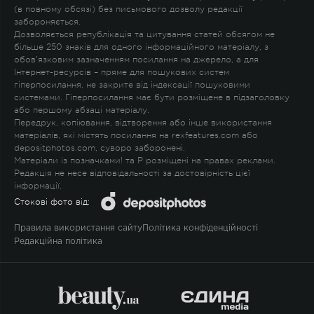
(в повному обсязі) без письмового дозволу редакції
забороняється.
Дозволяється републікація та цитування статей обсягом не
більше 250 знаків для одного інформаційного матеріалу, з
обов'язковим зазначенням посилання на джерело, а для
Інтернет-ресурсів – пряме для пошукових систем
гіперпосилання, не закрите від індексації пошуковими
системами. Гіперпосилання має бути розміщене в підзаголовку
або першому абзаці матеріалу.
Передрук, копіювання, відтворення або інше використання
матеріалів, які містять посилання на rexfeatures.com або
depositphotos.com, суворо заборонені.
Матеріали із позначками
!
та
P
розміщені на правах реклами.
Редакція не несе відповідальності за достовірність цієї
інформації.
Стокові фото від:
Правила використання сайту
Політика конфіденційності
Редакційна політика