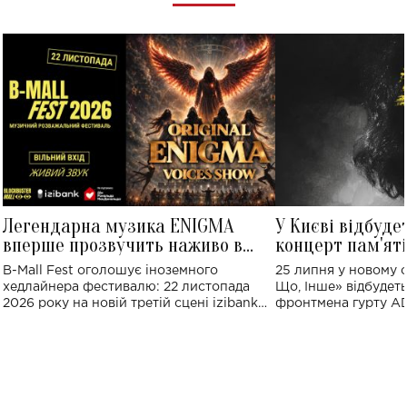
Легендарна музика ENIGMA
У Києві відбуде
вперше прозвучить наживо в
концерт пам'ят
Україні: де відбудеться концерт
Клименка: понад
B-Mall Fest оголошує іноземного
25 липня у новому o
виконають пісн
хедлайнера фестивалю: 22 листопада
Що, Інше» відбудеть
2026 року на новій третій сцені izibank
фронтмена гурту A
stage відбудеться українська прем'єра
Клименка. Це буде 
ENIGMA VOICES' ORIGINAL LIVE SHOW.
вечір, присвячений 
творчість стала си
справжньої любові д