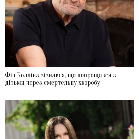
Філ Коллінз зізнався, що попрощався з
дітьми через смертельну хворобу