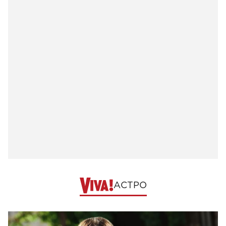
АСТРО