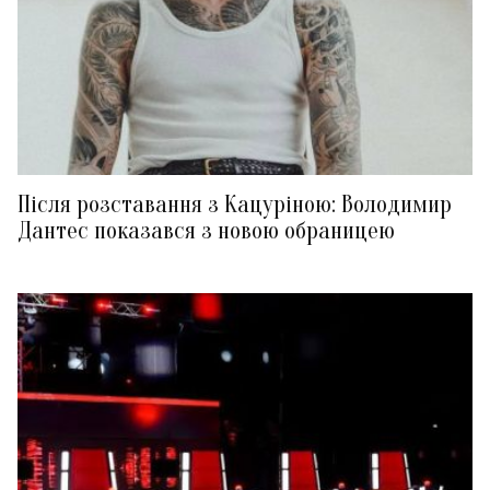
Після розставання з Кацуріною: Володимир
Дантес показався з новою обраницею