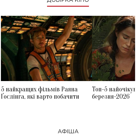
ДОБІРКА КІНО
5 найкращих фільмів Раяна
Топ-5 найочіку
Ґослінга, які варто побачити
березня-2026
АФІША