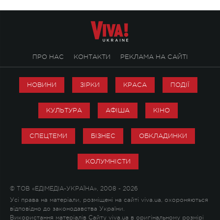
ПРО НАС
КОНТАКТИ
РЕКЛАМА НА САЙТІ
НОВИНИ
ЗІРКИ
КРАСА
ПОДІЇ
КУЛЬТУРА
АФІША
КІНО
СПЕЦТЕМИ
БІЗНЕС
ОБКЛАДИНКИ
КОЛУМНІСТИ
© ТОВ «ЕДІМЕДІА-УКРАЇНА», 2008 - 2026
Усі права на матеріали, розміщені на сайті viva.ua, охороняються
відповідно до законодавства України.
Використання матеріалів Сайту viva.ua в оригінальному розмірі