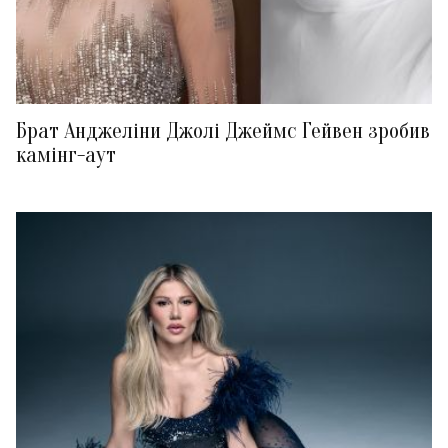
Брат Анджеліни Джолі Джеймс Гейвен зробив
камінг-аут