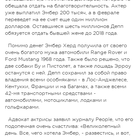
обещала отдать на благотворительность. Актер
уже выплатил Эмбер 200 тысяч, а в феврале
переведет на ее счет еще один миллион
долларов. Оставшиеся шесть миллионов Депп
обязуется отдать бывшей жене до 2018 года.
Помимо денег Эмбер Херд получила от своего
очень богатого мужа автомобили Range Rover и
Ford Mustang 1968 года. Также было решено, что
две собаки Бу и Пистолет, а также лошадь Эрроу
останутся с ней. Депп сохранил за собой право
владения всеми особняками - в Лос-Анджелесе,
Кентукки, Франции и на Багамах, а также всеми
42-мя транспортными средствами -
автомобилями, мотоциклами, лодками и
гольфкарами.
Адвокат актрисы заявил журналу People, что его
подопечная очень счастлива: «Великолепный
день. Все, чего хотела Эмбер, - развестись, и вот,