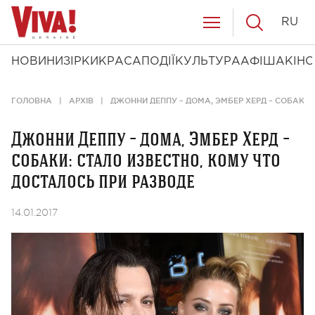
RU
НОВИНИ
ЗІРКИ
КРАСА
ПОДІЇ
КУЛЬТУРА
АФІША
КІНО
ГОЛОВНА
АРХІВ
ДЖОННИ ДЕППУ – ДОМА, ЭМБЕР ХЕРД – СОБАКИ:
Джонни Деппу – дома, Эмбер Херд –
собаки: стало известно, кому что
досталось при разводе
14.01.2017