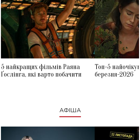
5 найкращих фільмів Раяна
Топ-5 найочіку
Ґослінга, які варто побачити
березня-2026
АФІША