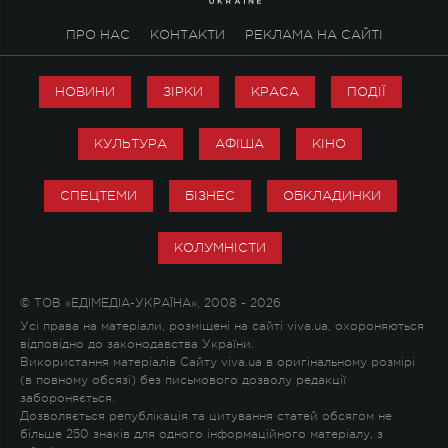
ПРО НАС
КОНТАКТИ
РЕКЛАМА НА САЙТІ
НОВИНИ
ЗІРКИ
КРАСА
ПОДІЇ
КУЛЬТУРА
АФІША
КІНО
СПЕЦТЕМИ
БІЗНЕС
ОБКЛАДИНКИ
КОЛУМНІСТИ
© ТОВ «ЕДІМЕДІА-УКРАЇНА», 2008 - 2026
Усі права на матеріали, розміщені на сайті viva.ua, охороняються
відповідно до законодавства України.
Використання матеріалів Сайту viva.ua в оригінальному розмірі
(в повному обсязі) без письмового дозволу редакції
забороняється.
Дозволяється републікація та цитування статей обсягом не
більше 250 знаків для одного інформаційного матеріалу, з