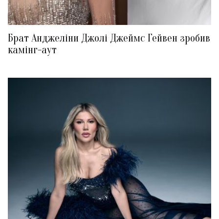
Брат Анджеліни Джолі Джеймс Гейвен зробив
камінг-аут