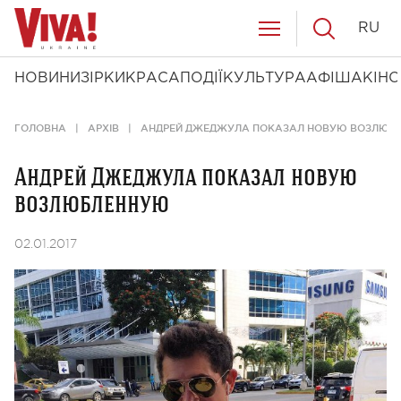
RU
НОВИНИ
ЗІРКИ
КРАСА
ПОДІЇ
КУЛЬТУРА
АФІША
КІНО
ГОЛОВНА
АРХІВ
АНДРЕЙ ДЖЕДЖУЛА ПОКАЗАЛ НОВУЮ ВОЗЛЮБ
Андрей Джеджула показал новую
возлюбленную
02.01.2017