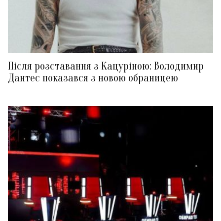
Після розставання з Кацуріною: Володимир
Дантес показався з новою обраницею