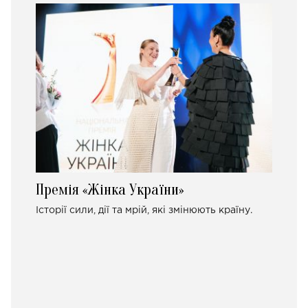
Премія «Жінка України»
Історії сили, дії та мрій, які змінюють країну.