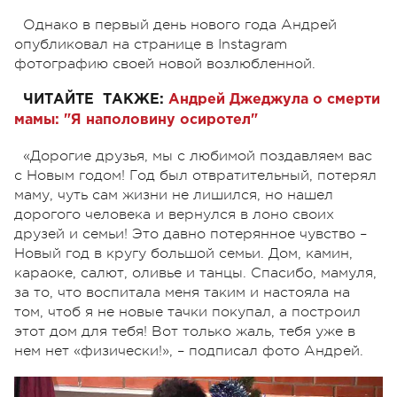
Однако в первый день нового года Андрей
опубликовал на странице в Instagram
фотографию своей новой возлюбленной.
ЧИТАЙТЕ ТАКЖЕ:
Андрей Джеджула о смерти
мамы: "Я наполовину осиротел"
«Дорогие друзья, мы с любимой поздавляем вас
с Новым годом! Год был отвратительный, потерял
маму, чуть сам жизни не лишился, но нашел
дорогого человека и вернулся в лоно своих
друзей и семьи! Это давно потерянное чувство –
Новый год в кругу большой семьи. Дом, камин,
караоке, салют, оливье и танцы. Спасибо, мамуля,
за то, что воспитала меня таким и настояла на
том, чтоб я не новые тачки покупал, а построил
этот дом для тебя! Вот только жаль, тебя уже в
нем нет «физически!», – подписал фото Андрей.