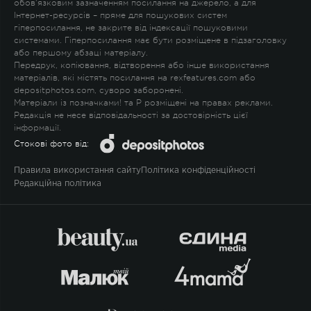
обов'язковим зазначенням посилання на джерело, а для
Інтернет-ресурсів – пряме для пошукових систем
гіперпосилання, не закрите від індексації пошуковими
системами. Гіперпосилання має бути розміщене в підзаголовку
або першому абзаці матеріалу.
Передрук, копіювання, відтворення або інше використання
матеріалів, які містять посилання на rexfeatures.com або
depositphotos.com, суворо заборонені.
Матеріали із позначками
!
та
P
розміщені на правах реклами.
Редакція не несе відповідальності за достовірність цієї
інформації.
Стокові фото від:
Правила використання сайту
Політика конфіденційності
Редакційна політика