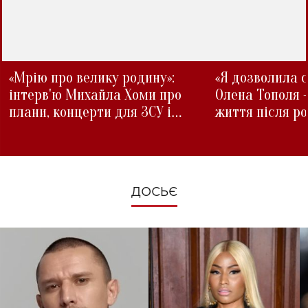
«Мрію про велику родину»:
«Я дозволила с
інтерв'ю Михайла Хоми про
Олена Тополя 
плани, концерти для ЗСУ і
життя після р
зміни під час війни
ДОСЬЄ