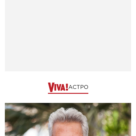
АСТРО