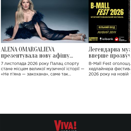
ALENA OMARGALIEVA
Легендарна му
презентувала нову афішу
вперше прозвуч
великого концерту в Палаці
Україні: де від
7 листопада 2026 року Палац спорту
B-Mall Fest оголош
спорту
стане місцем великої музичної історії —
хедлайнера фестива
«Не пʼяна — закохана», саме так
2026 року на новій т
символічно названо майбутній концерт
stage відбудеться у
ALENA OMARGALIEVA.
ENIGMA VOICES' OR