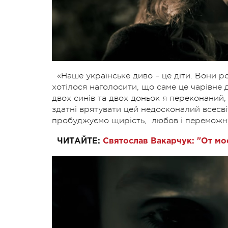
«Наше українське диво – це діти. Вони ро
хотілося наголосити, що саме це чарівне д
двох синів та двох доньок я переконаний,
здатні врятувати цей недосконалий всесві
пробуджуємо щирість, любов і переможну
ЧИТАЙТЕ:
Святослав Вакарчук: "От мо