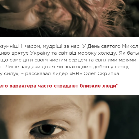
зумніші і, часом, мудріші за нас. У День святого Микол
иво врятує Україну та світ від мороку холоду. Як бать
 що саме діти своїм чистим серцем та світлими мріями
т. Лише завдяки дітям ми знаходимо добро у серці,
 силу», – рассказал лидер «ВВ» Олег Скрипка.
его характера часто страдают близкие люди"