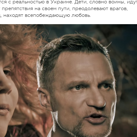
ся с реальностью в Украине. Дети, словно воины, иду
 препятствия на своем пути, преодолевают врагов,
ц, находят всепобеждающую любовь.