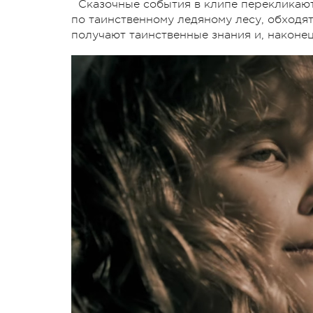
Сказочные события в клипе перекликают
по таинственному ледяному лесу, обходят
получают таинственные знания и, наконе