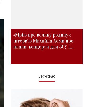
т
«Мрію про велику родину»:
інтерв'ю Михайла Хоми про
плани, концерти для ЗСУ і
зміни під час війни
ДОСЬЄ