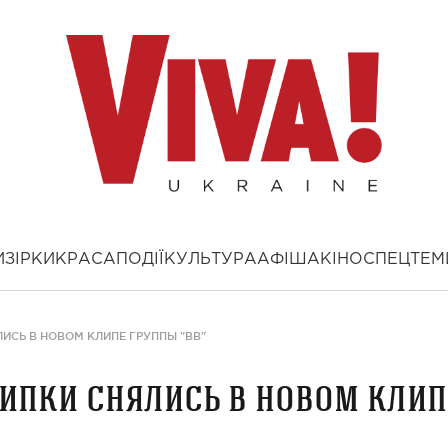
И
ЗІРКИ
КРАСА
ПОДІЇ
КУЛЬТУРА
АФІША
КІНО
СПЕЦТЕМ
ЛИСЬ В НОВОМ КЛИПЕ ГРУППЫ "ВВ"
рипки снялись в новом клип