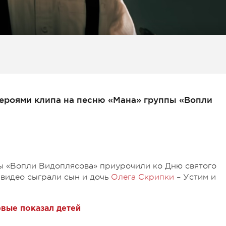
героями клипа на песню «Мана» группы «Вопли
ы «Вопли Видоплясова» приурочили ко Дню святого
 видео сыграли сын и дочь
Олега Скрипки
– Устим и
вые показал детей