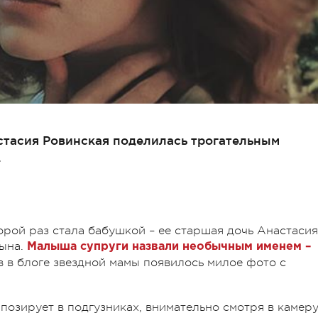
тасия Ровинская поделилась трогательным
.
орой раз стала бабушкой – ее старшая дочь Анастасия
сына.
Малыша супруги назвали необычным именем –
в в блоге звездной мамы появилось милое фото с
позирует в подгузниках, внимательно смотря в камеру