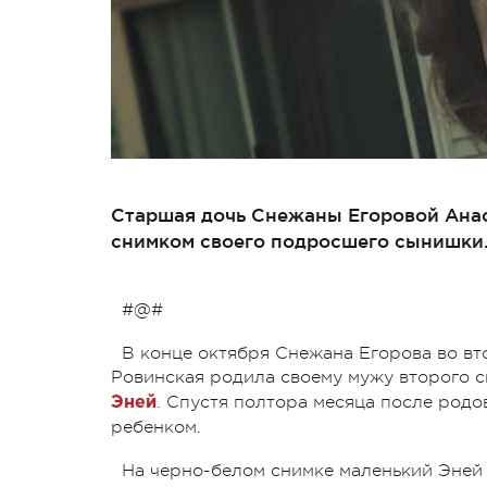
Старшая дочь Снежаны Егоровой Анас
снимком своего подросшего сынишки
#@#
В конце октября Снежана Егорова во вт
Ровинская родила своему мужу второго 
. Спустя полтора месяца после родо
Эней
ребенком.
На черно-белом снимке маленький Эней 