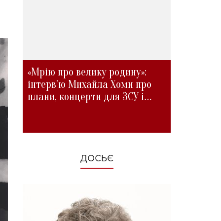
«Мрію про велику родину»:
інтерв'ю Михайла Хоми про
плани, концерти для ЗСУ і
зміни під час війни
ДОСЬЄ