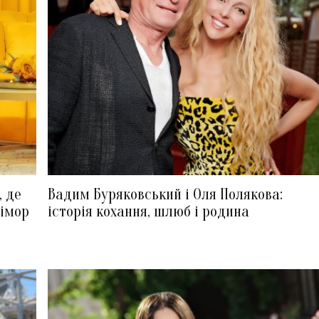
, де
Вадим Буряковський і Оля Полякова:
рімор
історія кохання, шлюб і родина