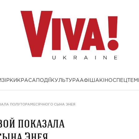
И
ЗІРКИ
КРАСА
ПОДІЇ
КУЛЬТУРА
АФІША
КІНО
СПЕЦТЕМ
ЗАЛА ПОЛУТОРАМЕСЯЧНОГО СЫНА ЭНЕЯ
вой показала
сына Энея