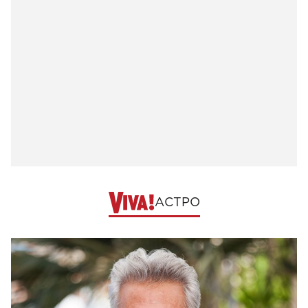
АСТРО