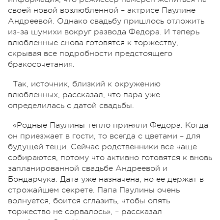
своей новой возлюбленной – актрисе Паулине
Андреевой. Однако свадьбу пришлось отложить
из-за шумихи вокруг развода Федора. И теперь
влюбленные снова готовятся к торжеству,
скрывая все подробности предстоящего
бракосочетания.
Так, источник, близкий к окружению
влюбленных, рассказал, что пара уже
определилась с датой свадьбы.
«Родные Паулины тепло приняли Федора. Когда
он приезжает в гости, то всегда с цветами – для
будущей тещи. Сейчас родственники все чаще
собираются, потому что активно готовятся к вновь
запланированной свадьбе Андреевой и
Бондарчука. Дата уже назначена, но ее держат в
строжайшем секрете. Папа Паулины очень
волнуется, боится сглазить, чтобы опять
торжество не сорвалось», – рассказал