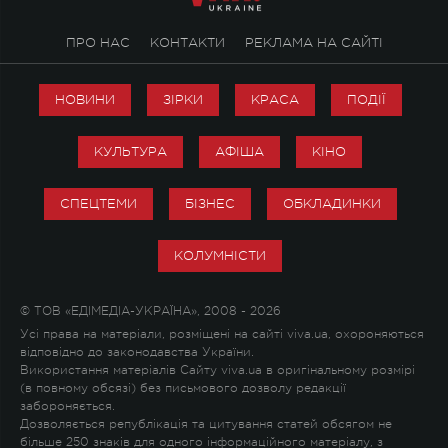
ПРО НАС
КОНТАКТИ
РЕКЛАМА НА САЙТІ
НОВИНИ
ЗІРКИ
КРАСА
ПОДІЇ
КУЛЬТУРА
АФІША
КІНО
СПЕЦТЕМИ
БІЗНЕС
ОБКЛАДИНКИ
КОЛУМНІСТИ
© ТОВ «ЕДІМЕДІА-УКРАЇНА», 2008 - 2026
Усі права на матеріали, розміщені на сайті viva.ua, охороняються
відповідно до законодавства України.
Використання матеріалів Сайту viva.ua в оригінальному розмірі
(в повному обсязі) без письмового дозволу редакції
забороняється.
Дозволяється републікація та цитування статей обсягом не
більше 250 знаків для одного інформаційного матеріалу, з