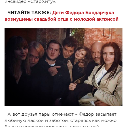
инсайдер «СтарХиту».
ЧИТАЙТЕ ТАКЖЕ:
Дети Федора Бондарчука
возмущены свадьбой отца с молодой актрисой
А вот друзья пары отмечают – Федор засыпает
любимую лаской и заботой, стараясь как можно
больше времени проводить вместе с ней.