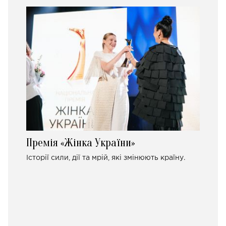
Премія «Жінка України»
Історії сили, дії та мрій, які змінюють країну.