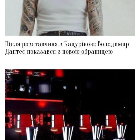
Після розставання з Кацуріною: Володимир
Дантес показався з новою обраницею