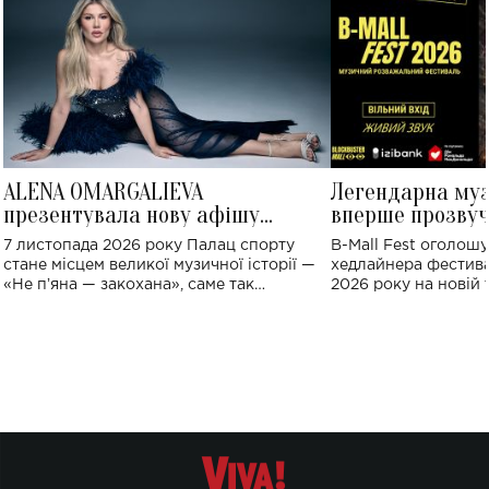
ALENA OMARGALIEVA
Легендарна му
презентувала нову афішу
вперше прозвуч
великого концерту в Палаці
Україні: де від
7 листопада 2026 року Палац спорту
B-Mall Fest оголош
спорту
стане місцем великої музичної історії —
хедлайнера фестива
«Не пʼяна — закохана», саме так
2026 року на новій т
символічно названо майбутній концерт
stage відбудеться у
ALENA OMARGALIEVA.
ENIGMA VOICES' OR