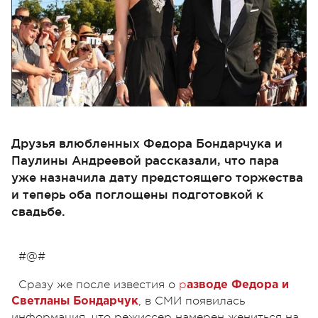
Друзья влюбленных Федора Бондарчука и
Паулины Андреевой рассказали, что пара
уже назначила дату предстоящего торжества
и теперь оба поглощены подготовкой к
свадьбе.
#@#
Сразу же после известия о
р
азводе Федора и
, в СМИ появилась
Светланы Бондарчук
информация, что режиссер намерен жениться на