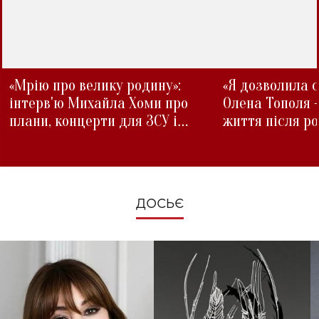
«Мрію про велику родину»:
«Я дозволила с
інтерв'ю Михайла Хоми про
Олена Тополя 
плани, концерти для ЗСУ і
життя після р
зміни під час війни
ДОСЬЄ