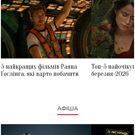
5 найкращих фільмів Раяна
Топ-5 найочіку
Ґослінга, які варто побачити
березня-2026
АФІША