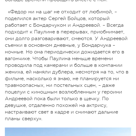
«Федор ни на шаг не отходит от любимой, –
поделился актер Сергей Бойцов, который
работает с Бондарчуком и Андреевой. – Всегда
подходит к Паулине в перерывах, приобнимает,
они долго разговаривают, смеются. У Андреевой
съемки в основном дневные, у Бондарчука –
ночные. Но она периодически дожидается его в
вагончике. Чтобы Паулина меньше времени
проводила под камерами и больше в компании
жениха, ей наняли дублера, несмотря на то, что в
фильме, насколько я знаю, не планируется ни
травмоопасных, ни постельных сцен, – даже
поцелуи с киношным возлюбленным у героини
Андреевой пока были только в щечку. По
девушке, отдаленно похожей на актрису,
настраивают свет в кадре и снимают дальние
планы сверху».