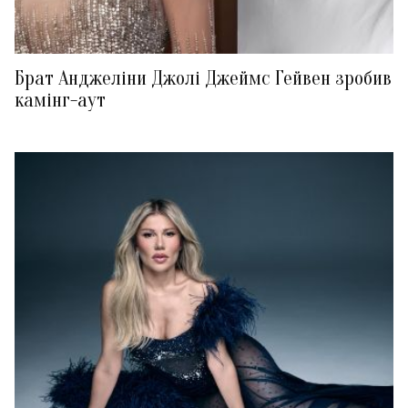
Брат Анджеліни Джолі Джеймс Гейвен зробив
камінг-аут