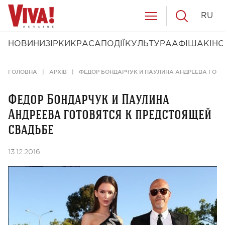
RU
НОВИНИ
ЗІРКИ
КРАСА
ПОДІЇ
КУЛЬТУРА
АФІША
КІНО
ГОЛОВНА
АРХІВ
ФЕДОР БОНДАРЧУК И ПАУЛИНА АНДРЕЕВА ГОТО
Федор Бондарчук и Паулина
Андреева готовятся к предстоящей
свадьбе
13.12.2016