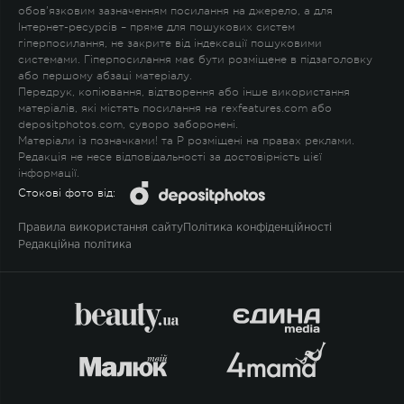
обов'язковим зазначенням посилання на джерело, а для
Інтернет-ресурсів – пряме для пошукових систем
гіперпосилання, не закрите від індексації пошуковими
системами. Гіперпосилання має бути розміщене в підзаголовку
або першому абзаці матеріалу.
Передрук, копіювання, відтворення або інше використання
матеріалів, які містять посилання на rexfeatures.com або
depositphotos.com, суворо заборонені.
Матеріали із позначками
!
та
P
розміщені на правах реклами.
Редакція не несе відповідальності за достовірність цієї
інформації.
Стокові фото від:
Правила використання сайту
Політика конфіденційності
Редакційна політика